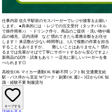
仕事内容
佐久平駅前のモスバーガーでレジや接客をお願い
します。 ●具体的には ・レジでの注文受付（タッチパネル
で操作簡単♪） ・ドリンク作り、商品のご提供 ・洗い物や備
品の補充、店内清掃 など 慣れてきたら業務全般をお任せ
します！ 来店数が少ない時間帯は、1人で複数の作業を担当
することもありますが、 難しいことはありません！ 慣れ
るまでは先輩がそばで丁寧にサポートするから安心ですよ♪
新商品の試作・試食もあり！ 一足先に新しいバーガーを食
べられます◎
高校生OK
マイカー通勤OK
年齢不問
シフト制
交通費支給
駅・バス停から至近
Wワーク・副業OK
週2～3日からOK
知
識・経験不要
制服貸与
キープする
詳細を見る