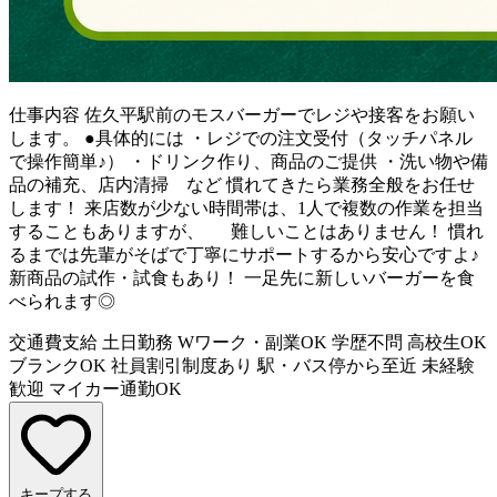
仕事内容
佐久平駅前のモスバーガーでレジや接客をお願い
します。 ●具体的には ・レジでの注文受付（タッチパネル
で操作簡単♪） ・ドリンク作り、商品のご提供 ・洗い物や備
品の補充、店内清掃 など 慣れてきたら業務全般をお任せ
します！ 来店数が少ない時間帯は、1人で複数の作業を担当
することもありますが、 難しいことはありません！ 慣れ
るまでは先輩がそばで丁寧にサポートするから安心ですよ♪
新商品の試作・試食もあり！ 一足先に新しいバーガーを食
べられます◎
交通費支給
土日勤務
Wワーク・副業OK
学歴不問
高校生OK
ブランクOK
社員割引制度あり
駅・バス停から至近
未経験
歓迎
マイカー通勤OK
キープする