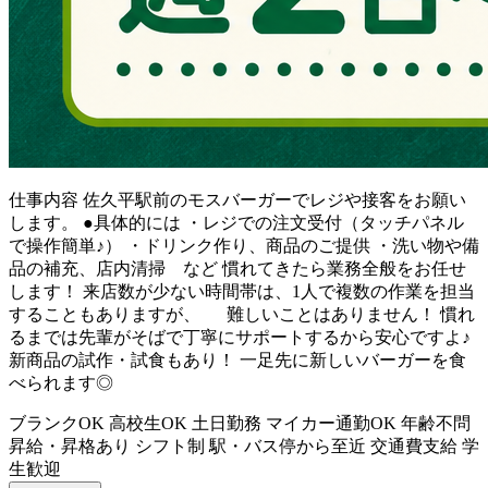
仕事内容
佐久平駅前のモスバーガーでレジや接客をお願い
します。 ●具体的には ・レジでの注文受付（タッチパネル
で操作簡単♪） ・ドリンク作り、商品のご提供 ・洗い物や備
品の補充、店内清掃 など 慣れてきたら業務全般をお任せ
します！ 来店数が少ない時間帯は、1人で複数の作業を担当
することもありますが、 難しいことはありません！ 慣れ
るまでは先輩がそばで丁寧にサポートするから安心ですよ♪
新商品の試作・試食もあり！ 一足先に新しいバーガーを食
べられます◎
ブランクOK
高校生OK
土日勤務
マイカー通勤OK
年齢不問
昇給・昇格あり
シフト制
駅・バス停から至近
交通費支給
学
生歓迎