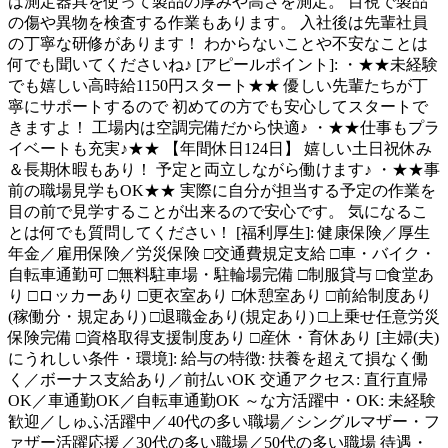
は測定器具を使って製品の厚みや高さを測定。 目視で製品
の傷や異物を検査する作業もあります。 入社後は先輩社員
の丁寧な研修があります！ わからないことや不安なことは
何でも聞いてくださいね♪ [アピールポイント]: ・★★未経験
でも嬉しい高時給1150円スタート★★ 優しい先輩たちが丁
寧にサポートするので 初めての方でも安心してスタートで
きますよ！ 工場内は空調完備だから快適♪ ・★★仕事もプラ
イベートも充実♪★★ 【年間休日124日】 嬉しい土日祝休み
＆長期休暇もあり！ 予定と両立しながら働けます♪ ・★★事
前の職場見学もOK★★ 実際に自分が担当する予定の作業を
目の前で見学することが出来るので安心です。 気になるこ
とは何でも質問してください！ [福利厚生]: 健康保険／厚生
年金／雇用保険／労災保険 □交通費規定支給 □車・バイク・
自転車通勤可 □無料駐車場・駐輪場完備 □制服貸与 □食堂あ
り □ロッカーあり □更衣室あり □休憩室あり □前給制度あり
(稼働分・規定あり) □退職金あり(規定あり) □上乗せ任意労災
保険完備 □資格取得支援制度あり □産休・育休あり [主婦(夫)
にうれしい条件・環境]: 給与の特徴: 扶養を超えて損なく働
く／ボーナス支給あり／前払いOK 交通アクセス: 直行直帰
OK／車通勤OK／自転車通勤OK ～な方活躍中・OK: 未経験
歓迎／しゅふ活躍中／40代の多い職場／シングルマザー・フ
ァザー活躍応援／30代の多い職場／50代の多い職場 待遇・