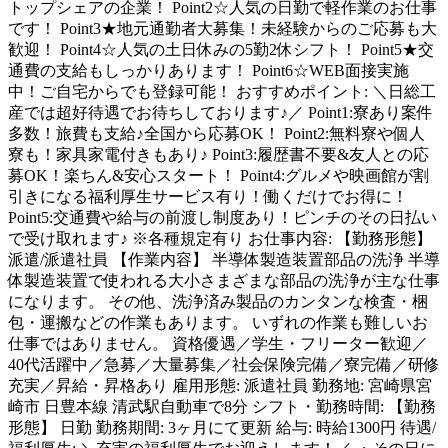
トップシェアの企業！ Point2☆人気の日勤で軽作業のお仕事
です！ Point3★地元通勤者大募集！未経験からのご応募も大
歓迎！ Point4☆人気の土日休みの5勤2休シフト！ Point5★交
通費の支給もしっかりあります！ Point6☆WEB面接実施
中！ご自宅からでも登録可能！ おすすめポイント: ＼日総工
産では超好待遇でお待ちしております♪／ Point1:寮あり案件
多数！旅費も支給♪全国から応募OK！ Point2:無料寮や個人
寮も！家具家電付きもあり♪ Point3:履歴書不要&友人との応
募OK！楽ちん&安心スタート！ Point4:グルメや映画館が割
引きになる福利厚生サービス有り！働くだけでお得に！
Point5:交通費や給与の前渡し制度あり！ピンチのその日払い
で受け取れます♪ ※各種規定有り お仕事内容: 【勤務形態】
派遣/派遣社員 【作業内容】 半導体製造装置部品の洗浄 半導
体製造装置で使われる大小さまざまな部品の洗浄が主な仕事
になります。 その他、洗浄済み製品のカンタンな検査・梱
包・運搬などの作業もあります。 いずれの作業も難しいお
仕事ではありません。 資格優遇／学生・フリーター歓迎／
40代活躍中／急募／大量募集／社会保険完備／寮完備／研修
充実／昇給・昇格あり 雇用形態: 派遣社員 勤務地: 宮崎県宮
崎市 日豊本線 清武駅自動車で8分 シフト・勤務時間: 【勤務
形態】 日勤 勤務期間: 3ヶ月にて更新 給与: 時給1300円 待遇/