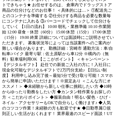
トできちゃう★ お任せするのは、 倉庫内でドラッグストア
商品の仕分けなどのお仕事！ ＜具体的には…＞ ①配送先ご
とのコンテナを準備する ②仕分けする商品を必要な数量毎
にコンテナに入れる ③バーコードでチェックして仕分けを
していく 【1日の流れ】 10:00 朝礼・業務準備 10:10 作業開
始 12:00 昼食・休憩（60分） 15:00 休憩（15分） 17:00 休憩
（15分） 19:00 終業 詳細については面談時にご説明させてい
ただきます。 募集状況等によっては当該案件へのご案内が
難しい場合があります。 勤務詳細：宮崎市 通勤方法：車/自
転車/バイク 最寄り駅：佐土原駅から車12分 ※構内の（無
料）駐車場利用OK 【ここがポイント】 ＜キャンペーン＞
【デジタルギフト】 赴任での新規ご入社の方に！入社日に
現金化可能なデジタルギフトで2万円分支給♪ 【日払い制
度】 利用申し込み完了後～最短5分で受け取り可能！スマホ
から簡単に申請いただけます！※規定あり ＜こんな方にオ
ススメ！＞ ◆未経験から新しい仕事に挑戦したい方 ◆10時
からゆったり勤務をしたい方 ◆カンタン軽作業をお探しの
方 ＜こだわりポイント＞ ◆服装自由！明るい髪色・ひげ・
ネイル・アクセサリーもOKで自分らしく働けます♪ ◆人気
のコツコツ作業！未経験の方も歓迎です★ ◆日勤専属◎規
則正しい生活がおくれます！ 業界最速のスピード面談！UT