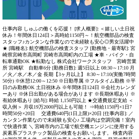
仕事内容
しゅふの働くを応援！ [求人概要]: ＜嬉しい土日祝
休み！年間休日124日＞高時給1150円～！航空機部品の検査
スタッフ♪カンタンな作業なので未経験も安心◎男女活躍中
★ [職種名]: 航空機部品の検査スタッフ [勤務地・最寄駅]: 宮
崎県宮崎市高岡町 宮崎市高岡町内の工場 ★車・バイク・自
転車通勤OK ★転勤なし 株式会社ワークスタッフ 宮崎営業
所 宮崎駅 自動車6分 [勤務日数]: 週5日以上 08:30～17:10 月
／火／水／木／金 長期【3ヶ月以上】 8:30～17:10(実働7時間
50分) ※休憩12:00～12:50 ※日勤専属 ※フルタイム勤務 ※平
日のみ勤務OK 土日祝休み ※年間休日124日 ※会社カレンダ
ーあり ※休日出勤がある場合があります ※長期休暇あり ※
有給休暇あり [給与]: 時給 1,150円以上 ★交通費規定支給 ＜
収入例＞ 月収19万2000円以上も可能！ ⇒時給1150円×1日7
時間50分×20日 交通費640円(1日上限)×20日 [仕事内容]: ／
カンタン作業なので未経験も安心♪ 工場内は空調完備！室内
で快適作業 ＼ 宮崎市内の工場で航空機エンジンに使用する
炭素系プラスチック製品の検査をお願いします。 検査内容