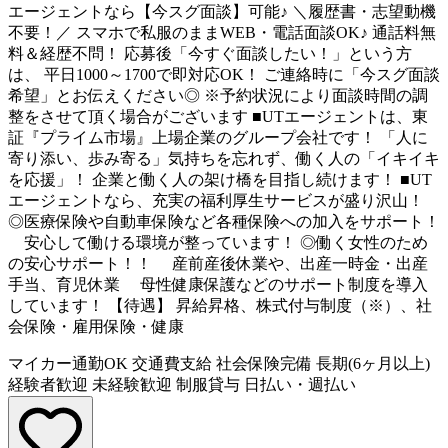
エージェントなら【今スグ面談】可能♪ ＼履歴書・志望動機
不要！／ スマホで私服のままWEB・電話面談OK♪ 通話料無
料＆経歴不問！ 応募後「今すぐ面談したい！」という方
は、 平日1000～1700で即対応OK！ ご連絡時に「今スグ面談
希望」とお伝えください◎ ※予約状況により面談時間の調
整をさせて頂く場合がございます ■UTエージェントは、東
証『プライム市場』上場企業のグループ会社です！ 「人に
寄り添い、歩み寄る」気持ちを忘れず、働く人の「イキイキ
を応援」！ 企業と働く人の架け橋を目指し続けます！ ■UT
エージェントなら、充実の福利厚生サービスが盛り沢山！
◎医療保険や自動車保険など各種保険への加入をサポート！
安心して働ける環境が整っています！ ◎働く女性のため
の安心サポート！！ 産前産後休業や、出産一時金・出産
手当、育児休業 母性健康保護などのサポート制度を導入
しています！ 【待遇】 昇給昇格、株式付与制度（※）、社
会保険・雇用保険・健康
マイカー通勤OK
交通費支給
社会保険完備
長期(6ヶ月以上)
経験者歓迎
未経験歓迎
制服貸与
日払い・週払い