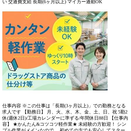
い
交通費支給
長期(6ヶ月以上)
マイカー通勤OK
仕事内容
※この仕事は「長期(3ヶ月以上)」での勤務となる
求人です 【勤務日】 月、火、水、木、金、土、日、祝 5勤2
休(週休2日)/工場カレンダーに準ずる/年間休日88日 【仕事内
容】 ★かんたん&コツコツ軽作業★ 未経験の方歓迎！ シン
プル作業がメインなので、 初めての方でも安心してスター