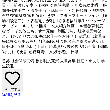
福利厚生: ＼充実の福利厚生でお迎えします！／ ・その日に
貰える前渡し制度 ・各種社会保険完備 ・年次有給休暇 ・時
間外残業手当 ・深夜手当 ・休日手当 ・赴任旅費 ・無料寮/
有料寮/単身寮/家具荷電付き寮 ・スタッフホットライン（職
場相談窓口） ・各種割引が利用できる福利厚生パッケージ
サービス ・キャリア相談 ・友人紹介制度 ・各種教育制度
など！ その他にも、食堂完備、制服貸与、駐車場完備な
ど、 ぴったりのご条件のお仕事をお任せ！ ※詳細は就業先
毎に異なる場合あり 加入保険: 社会保険完備※法定通り 休
日/休暇: ５勤２休（土日） 応募資格: 未経験大歓迎 雇用期間:
3ヶ月にて更新 勤務時間: 【勤務形態】 日勤
急募
社会保険完備
教育制度充実
大量募集
社宅・寮あり
学
生歓迎
キープする
詳細を見る