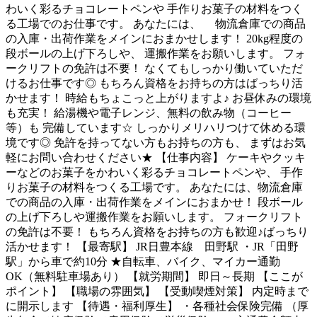
わいく彩るチョコレートペンや 手作りお菓子の材料をつく
る工場でのお仕事です。 あなたには、 物流倉庫での商品
の入庫・出荷作業をメインにおまかせします！ 20kg程度の
段ボールの上げ下ろしや、 運搬作業をお願いします。 フォ
ークリフトの免許は不要！ なくてもしっかり働いていただ
けるお仕事です◎ もちろん資格をお持ちの方はばっちり活
かせます！ 時給もちょこっと上がりますよ♪ お昼休みの環境
も充実！ 給湯機や電子レンジ、無料の飲み物（コーヒー
等）も 完備しています☆ しっかりメリハリつけて休める環
境です◎ 免許を持ってない方もお持ちの方も、 まずはお気
軽にお問い合わせください★ 【仕事内容】 ケーキやクッキ
ーなどのお菓子をかわいく彩るチョコレートペンや、 手作
りお菓子の材料をつくる工場です。 あなたには、物流倉庫
での商品の入庫・出荷作業をメインにおまかせ！ 段ボール
の上げ下ろしや運搬作業をお願いします。 フォークリフト
の免許は不要！ もちろん資格をお持ちの方も歓迎♪ばっちり
活かせます！ 【最寄駅】 JR日豊本線 田野駅 ・JR「田野
駅」から車で約10分 ★自転車、バイク、マイカー通勤
OK（無料駐車場あり） 【就労期間】 即日～長期 【ここが
ポイント】 【職場の雰囲気】 【受動喫煙対策】 内定時まで
に開示します 【待遇・福利厚生】 ・各種社会保険完備 （厚