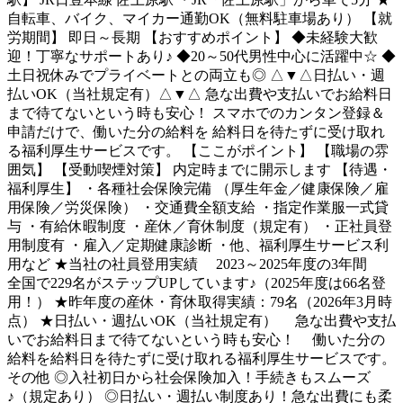
自転車、バイク、マイカー通勤OK（無料駐車場あり） 【就
労期間】 即日～長期 【おすすめポイント】 ◆未経験大歓
迎！丁寧なサポートあり♪ ◆20～50代男性中心に活躍中☆ ◆
土日祝休みでプライベートとの両立も◎ △▼△日払い・週
払いOK（当社規定有）△▼△ 急な出費や支払いでお給料日
まで待てないという時も安心！ スマホでのカンタン登録＆
申請だけで、働いた分の給料を 給料日を待たずに受け取れ
る福利厚生サービスです。 【ここがポイント】 【職場の雰
囲気】 【受動喫煙対策】 内定時までに開示します 【待遇・
福利厚生】 ・各種社会保険完備 （厚生年金／健康保険／雇
用保険／労災保険） ・交通費全額支給 ・指定作業服一式貸
与 ・有給休暇制度 ・産休／育休制度（規定有） ・正社員登
用制度有 ・雇入／定期健康診断 ・他、福利厚生サービス利
用など ★当社の社員登用実績 2023～2025年度の3年間
全国で229名がステップUPしています♪（2025年度は66名登
用！） ★昨年度の産休・育休取得実績：79名（2026年3月時
点） ★日払い・週払いOK（当社規定有） 急な出費や支払
いでお給料日まで待てないという時も安心！ 働いた分の
給料を給料日を待たずに受け取れる福利厚生サービスです。
その他 ◎入社初日から社会保険加入！手続きもスムーズ
♪（規定あり） ◎日払い・週払い制度あり！急な出費にも柔