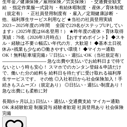
生年金／健康保険／雇用保険／労災保険） ・交通費全額支
給 ・指定作業服一式貸与 ・有給休暇制度 ・産休／育休制度
（規定有） ・正社員登用制度有 ・雇入／定期健康診断 ・
他、福利厚生サービス利用など ★当社の社員登用実績
2023～2025年度の3年間 全国で229名がステップUPしてい
ます♪（2025年度は66名登用！） ★昨年度の産休・育休取得
実績：79名（2026年3月時点） 【おすすめポイント】 ◆スキ
ル・経験は不要☆幅広い年代の方、大歓迎！ ◆基本土日祝
休み×残業も少なめ◎働きやすい環境！ ◆マイカー通勤
OK！無料駐車場完備♪ ▽日払い・週払いOK（当社規定有）
------------------------------- 急な出費や支払いでお給料日まで待て
ないという時も安心！ スマホでのカンタン登録＆申請だけ
で、働いた分の給料を 給料日を待たずに受け取れる福利厚
生サービスです。 その他 ◎入社初日から社会保険加入！手
続きもスムーズ♪（規定あり） ◎日払い・週払い制度あり！
急な出費にも柔軟に対
長期(6ヶ月以上)
日払い・週払い
交通費支給
マイカー通勤
OK
未経験歓迎
制服貸与
経験者歓迎
社員登用あり
社会保険
完備