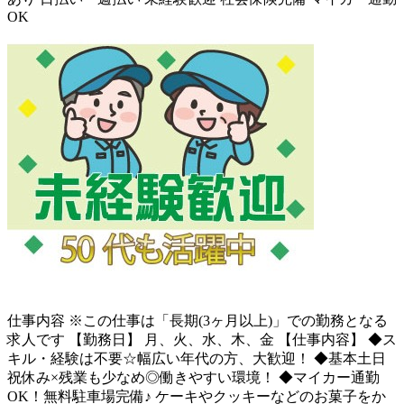
OK
仕事内容
※この仕事は「長期(3ヶ月以上)」での勤務となる
求人です 【勤務日】 月、火、水、木、金 【仕事内容】 ◆ス
キル・経験は不要☆幅広い年代の方、大歓迎！ ◆基本土日
祝休み×残業も少なめ◎働きやすい環境！ ◆マイカー通勤
OK！無料駐車場完備♪ ケーキやクッキーなどのお菓子をか