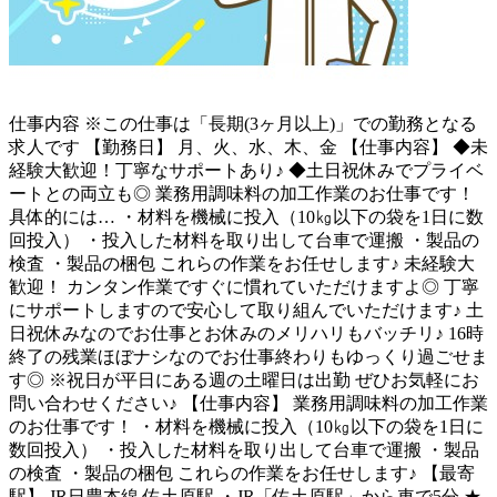
仕事内容
※この仕事は「長期(3ヶ月以上)」での勤務となる
求人です 【勤務日】 月、火、水、木、金 【仕事内容】 ◆未
経験大歓迎！丁寧なサポートあり♪ ◆土日祝休みでプライベ
ートとの両立も◎ 業務用調味料の加工作業のお仕事です！
具体的には… ・材料を機械に投入（10㎏以下の袋を1日に数
回投入） ・投入した材料を取り出して台車で運搬 ・製品の
検査 ・製品の梱包 これらの作業をお任せします♪ 未経験大
歓迎！ カンタン作業ですぐに慣れていただけますよ◎ 丁寧
にサポートしますので安心して取り組んでいただけます♪ 土
日祝休みなのでお仕事とお休みのメリハリもバッチリ♪ 16時
終了の残業ほぼナシなのでお仕事終わりもゆっくり過ごせま
す◎ ※祝日が平日にある週の土曜日は出勤 ぜひお気軽にお
問い合わせください♪ 【仕事内容】 業務用調味料の加工作業
のお仕事です！ ・材料を機械に投入（10㎏以下の袋を1日に
数回投入） ・投入した材料を取り出して台車で運搬 ・製品
の検査 ・製品の梱包 これらの作業をお任せします♪ 【最寄
駅】 JR日豊本線 佐土原駅 ・JR「佐土原駅」から車で5分 ★