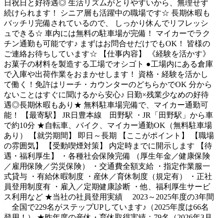
日祝日と好待遇◎ 生活リズムがとりやすいから、無理せず
続けられます！ シニア層も活躍中の職場です☆ 長期休暇も
バッチリ完備されているので、 しっかり休んでリフレッシ
ュできる☆ 車内には無料の駐車場が完備！ マイカーでラク
チン通勤も可能です♪ まずはお問合せだけでもOK！ 皆様の
ご連絡お待ちしています☆ 【仕事内容】 《経験を活かす》
お菓子の材料を製造する工場でオシゴト ●工場内にある倉庫
で入庫や出荷作業をおまかせします！ 資格・経験を活かし
て働く！免許はリーチ・カウンターのどちらかでOK 分から
ないことはすぐに聞けるから安心♪ 日勤×残業少なめの好待
遇◎長期休暇もあり★ 無料駐車場完備で、マイカー通勤可
能！ 【最寄駅】 JR日豊本線 田野駅 ・JR「田野駅」から車
で約10分 ★自転車、バイク、マイカー通勤OK（無料駐車場
あり） 【就労期間】 即日～長期 【ここがポイント】 【職場
の雰囲気】 【受動喫煙対策】 内定時までに開示します 【待
遇・福利厚生】 ・各種社会保険完備 （厚生年金／健康保険
／雇用保険／労災保険） ・交通費全額支給 ・指定作業服一
式貸与 ・有給休暇制度 ・産休／育休制度（規定有） ・正社
員登用制度有 ・雇入／定期健康診断 ・他、福利厚生サービ
ス利用など ★当社の社員登用実績 2023～2025年度の3年間
全国で229名がステップUPしています♪（2025年度は66名
登用！） ★昨年度の産休・育休取得実績：79名（2026年3月