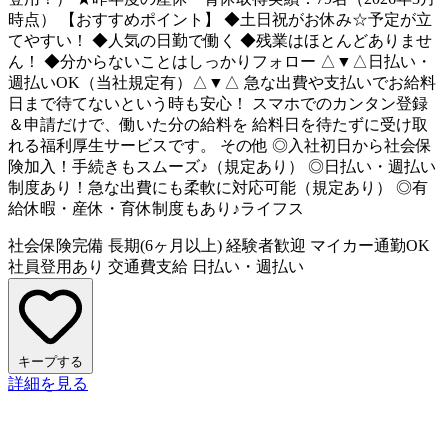
時点） 【おすすめポイント】 ◆土日祝がお休み☆予定が立
てやすい！ ◆人気の日勤で働く ◆残業はほとんどありませ
ん！ ◆分からないことはしっかりフォロー △▼△日払い・
週払いOK（当社規定有）△▼△ 急な出費や支払いでお給料
日まで待てないという時も安心！ スマホでのカンタン登録
＆申請だけで、働いた分の給料を 給料日を待たずに受け取
れる福利厚生サービスです。 その他 ◎入社初日から社会保
険加入！手続きもスムーズ♪（規定あり） ◎日払い・週払い
制度あり！急な出費にも柔軟に対応可能（規定あり） ◎有
給休暇・産休・育休制度もあり♪ライフス
社会保険完備
長期(6ヶ月以上)
経験者歓迎
マイカー通勤OK
社員登用あり
交通費支給
日払い・週払い
キープする
詳細を見る