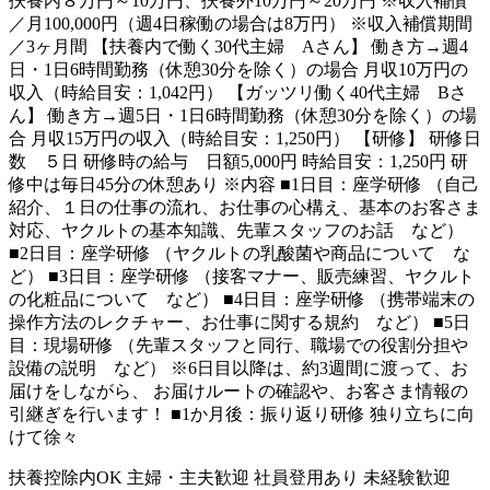
扶養内８万円～10万円、扶養外10万円～20万円 ※収入補償
／月100,000円（週4日稼働の場合は8万円） ※収入補償期間
／3ヶ月間 【扶養内で働く30代主婦 Aさん】 働き方→週4
日・1日6時間勤務（休憩30分を除く）の場合 月収10万円の
収入（時給目安：1,042円） 【ガッツリ働く40代主婦 Bさ
ん】 働き方→週5日・1日6時間勤務（休憩30分を除く）の場
合 月収15万円の収入（時給目安：1,250円） 【研修】 研修日
数 ５日 研修時の給与 日額5,000円 時給目安：1,250円 研
修中は毎日45分の休憩あり ※内容 ■1日目：座学研修 （自己
紹介、１日の仕事の流れ、お仕事の心構え、基本のお客さま
対応、ヤクルトの基本知識、先輩スタッフのお話 など）
■2日目：座学研修 （ヤクルトの乳酸菌や商品について な
ど） ■3日目：座学研修 （接客マナー、販売練習、ヤクルト
の化粧品について など） ■4日目：座学研修 （携帯端末の
操作方法のレクチャー、お仕事に関する規約 など） ■5日
目：現場研修 （先輩スタッフと同行、職場での役割分担や
設備の説明 など） ※6日目以降は、約3週間に渡って、お
届けをしながら、 お届けルートの確認や、お客さま情報の
引継ぎを行います！ ■1か月後：振り返り研修 独り立ちに向
けて徐々
扶養控除内OK
主婦・主夫歓迎
社員登用あり
未経験歓迎