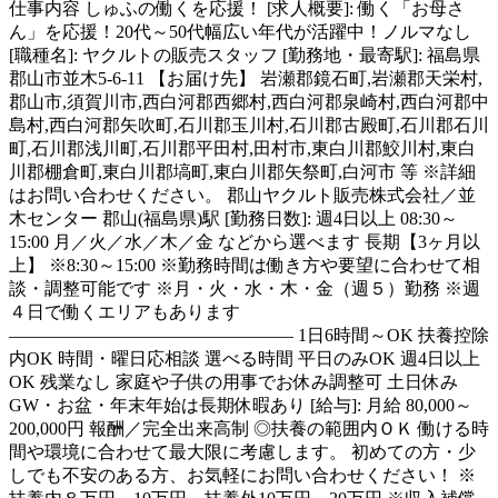
仕事内容
しゅふの働くを応援！ [求人概要]: 働く「お母さ
ん」を応援！20代～50代幅広い年代が活躍中！ノルマなし
[職種名]: ヤクルトの販売スタッフ [勤務地・最寄駅]: 福島県
郡山市並木5-6-11 【お届け先】 岩瀬郡鏡石町,岩瀬郡天栄村,
郡山市,須賀川市,西白河郡西郷村,西白河郡泉崎村,西白河郡中
島村,西白河郡矢吹町,石川郡玉川村,石川郡古殿町,石川郡石川
町,石川郡浅川町,石川郡平田村,田村市,東白川郡鮫川村,東白
川郡棚倉町,東白川郡塙町,東白川郡矢祭町,白河市 等 ※詳細
はお問い合わせください。 郡山ヤクルト販売株式会社／並
木センター 郡山(福島県)駅 [勤務日数]: 週4日以上 08:30～
15:00 月／火／水／木／金 などから選べます 長期【3ヶ月以
上】 ※8:30～15:00 ※勤務時間は働き方や要望に合わせて相
談・調整可能です ※月・火・水・木・金（週５）勤務 ※週
４日で働くエリアもあります
―――――――――――――――― 1日6時間～OK 扶養控除
内OK 時間・曜日応相談 選べる時間 平日のみOK 週4日以上
OK 残業なし 家庭や子供の用事でお休み調整可 土日休み
GW・お盆・年末年始は長期休暇あり [給与]: 月給 80,000～
200,000円 報酬／完全出来高制 ◎扶養の範囲内ＯＫ 働ける時
間や環境に合わせて最大限に考慮します。 初めての方・少
しでも不安のある方、お気軽にお問い合わせください！ ※