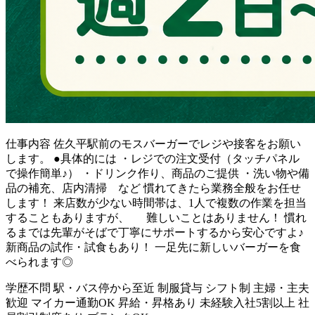
仕事内容
佐久平駅前のモスバーガーでレジや接客をお願い
します。 ●具体的には ・レジでの注文受付（タッチパネル
で操作簡単♪） ・ドリンク作り、商品のご提供 ・洗い物や備
品の補充、店内清掃 など 慣れてきたら業務全般をお任せ
します！ 来店数が少ない時間帯は、1人で複数の作業を担当
することもありますが、 難しいことはありません！ 慣れ
るまでは先輩がそばで丁寧にサポートするから安心ですよ♪
新商品の試作・試食もあり！ 一足先に新しいバーガーを食
べられます◎
学歴不問
駅・バス停から至近
制服貸与
シフト制
主婦・主夫
歓迎
マイカー通勤OK
昇給・昇格あり
未経験入社5割以上
社