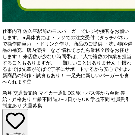
仕事内容
佐久平駅前のモスバーガーでレジや接客をお願い
します。 ●具体的には ・レジでの注文受付（タッチパネル
で操作簡単♪） ・ドリンク作り、商品のご提供 ・洗い物や備
品の補充、店内清掃 など 慣れてきたら業務全般をお任せ
します！ 来店数が少ない時間帯は、1人で複数の作業を担当
することもありますが、 難しいことはありません！ 慣れ
るまでは先輩がそばで丁寧にサポートするから安心ですよ♪
新商品の試作・試食もあり！ 一足先に新しいバーガーを食
べられます◎
急募
交通費支給
マイカー通勤OK
駅・バス停から至近
昇
給・昇格あり
年齢不問
週2～3日からOK
学歴不問
社員割引
制度あり
大量募集
キープする