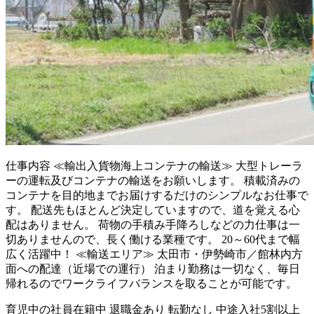
仕事内容
≪輸出入貨物海上コンテナの輸送≫ 大型トレーラ
ーの運転及びコンテナの輸送をお願いします。 積載済みの
コンテナを目的地までお届けするだけのシンプルなお仕事で
す。 配送先もほとんど決定していますので、道を覚える心
配はありません。 荷物の手積み手降ろしなどの力仕事は一
切ありませんので、長く働ける業種です。 20～60代まで幅
広く活躍中！ ≪輸送エリア≫ 太田市・伊勢崎市／館林内方
面への配達（近場での運行） 泊まり勤務は一切なく、毎日
帰れるのでワークライフバランスを取ることが可能です。
育児中の社員在籍中
退職金あり
転勤なし
中途入社5割以上