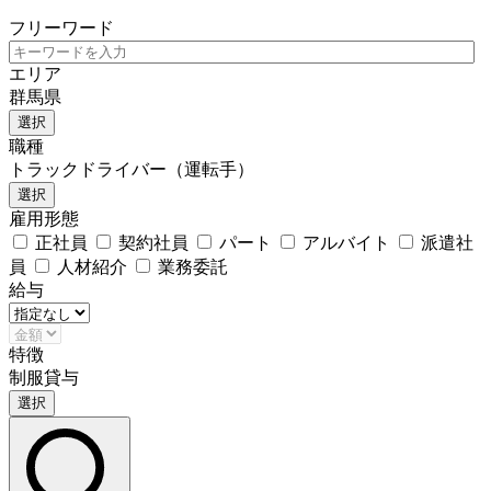
フリーワード
エリア
群馬県
選択
職種
トラックドライバー（運転手）
選択
雇用形態
正社員
契約社員
パート
アルバイト
派遣社
員
人材紹介
業務委託
給与
特徴
制服貸与
選択