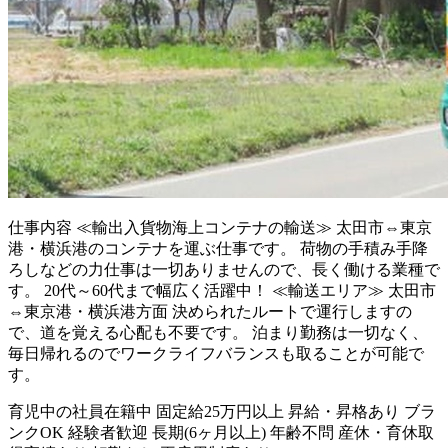
仕事内容
≪輸出入貨物海上コンテナの輸送≫ 太田市⇔東京
港・横浜港のコンテナを運ぶ仕事です。 荷物の手積み手降
ろしなどの力仕事は一切ありませんので、長く働ける業種で
す。 20代～60代まで幅広く活躍中！ ≪輸送エリア≫ 太田市
⇔東京港・横浜港方面 決められたルートで運行しますの
で、道を覚える心配も不要です。 泊まり勤務は一切なく、
毎日帰れるのでワークライフバランスも取ることが可能で
す。
育児中の社員在籍中
固定給25万円以上
昇給・昇格あり
ブラ
ンクOK
経験者歓迎
長期(6ヶ月以上)
年齢不問
産休・育休取