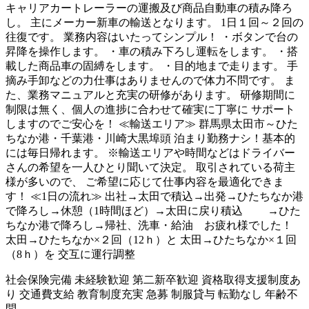
キャリアカートレーラーの運搬及び商品自動車の積み降ろ
し。 主にメーカー新車の輸送となります。 1日１回～２回の
往復です。 業務内容はいたってシンプル！ ・ボタンで台の
昇降を操作します。 ・車の積み下ろし運転をします。 ・搭
載した商品車の固縛をします。 ・目的地まで走ります。 手
摘み手卸などの力仕事はありませんので体力不問です。 ま
た、業務マニュアルと充実の研修があります。 研修期間に
制限は無く、個人の進捗に合わせて確実に丁寧に サポート
しますのでご安心を！ ≪輸送エリア≫ 群馬県太田市～ひた
ちなか港・千葉港・川崎大黒埠頭 泊まり勤務ナシ！基本的
には毎日帰れます。 ※輸送エリアや時間などはドライバー
さんの希望を一人ひとり聞いて決定。 取引されている荷主
様が多いので、 ご希望に応じて仕事内容を最適化できま
す！ ≪1日の流れ≫ 出社→太田で積込→出発→ひたちなか港
で降ろし→休憩（1時間ほど）→太田に戻り積込 →ひた
ちなか港で降ろし→帰社、洗車・給油 お疲れ様でした！
太田→ひたちなか×２回（12ｈ）と 太田→ひたちなか×１回
（8ｈ）を 交互に運行調整
社会保険完備
未経験歓迎
第二新卒歓迎
資格取得支援制度あ
り
交通費支給
教育制度充実
急募
制服貸与
転勤なし
年齢不
問