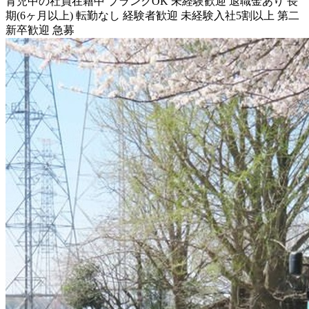
育児中の社員在籍中
ブランクOK
未経験歓迎
退職金あり
長
期(6ヶ月以上)
転勤なし
経験者歓迎
未経験入社5割以上
第二
新卒歓迎
急募