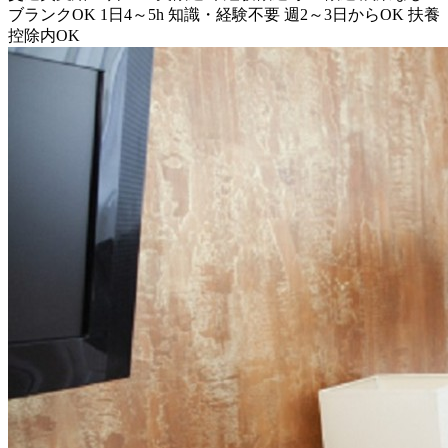
ブランクOK
1日4～5h
知識・経験不要
週2～3日からOK
扶養
控除内OK