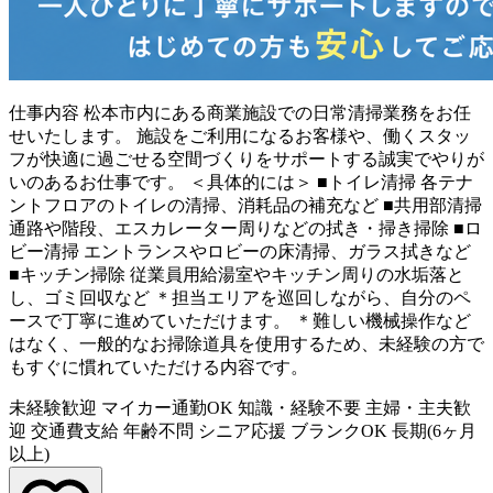
仕事内容
松本市内にある商業施設での日常清掃業務をお任
せいたします。 施設をご利用になるお客様や、働くスタッ
フが快適に過ごせる空間づくりをサポートする誠実でやりが
いのあるお仕事です。 ＜具体的には＞ ■トイレ清掃 各テナ
ントフロアのトイレの清掃、消耗品の補充など ■共用部清掃
通路や階段、エスカレーター周りなどの拭き・掃き掃除 ■ロ
ビー清掃 エントランスやロビーの床清掃、ガラス拭きなど
■キッチン掃除 従業員用給湯室やキッチン周りの水垢落と
し、ゴミ回収など ＊担当エリアを巡回しながら、自分のペ
ースで丁寧に進めていただけます。 ＊難しい機械操作など
はなく、一般的なお掃除道具を使用するため、未経験の方で
もすぐに慣れていただける内容です。
未経験歓迎
マイカー通勤OK
知識・経験不要
主婦・主夫歓
迎
交通費支給
年齢不問
シニア応援
ブランクOK
長期(6ヶ月
以上)