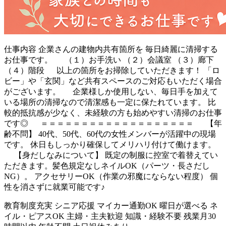
仕事内容
企業さんの建物内共有箇所を 毎日綺麗に清掃する
お仕事です。 （１）お手洗い （２）会議室 （３）廊下
（４）階段 以上の箇所をお掃除していただきます！ 「ロ
ビー」や「玄関」など共有スペースのご対応もいただく場合
がございます。 企業様しか使用しない、毎日手を加えて
いる場所の清掃なので清潔感も一定に保たれています。 比
較的抵抗感が少なく、未経験の方も始めやすい清掃のお仕事
です◎ ＝＝＝＝＝＝＝＝＝＝＝＝＝＝＝＝＝＝＝ 【年
齢不問】 40代、50代、60代の女性メンバーが活躍中の現場
です。 休日もしっかり確保してメリハリ付けて働けます。
【身だしなみについて】 既定の制服に控室で着替えてい
ただきます。髪色規定なしネイルOK（パーツ・長さだし
NG）。 アクセサリーOK（作業の邪魔にならない程度） 個
性を消さずに就業可能です♪
教育制度充実
シニア応援
マイカー通勤OK
曜日が選べる
ネ
イル・ピアスOK
主婦・主夫歓迎
知識・経験不要
残業月30