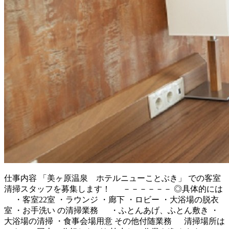
仕事内容
「美ヶ原温泉 ホテルニューことぶき」 での客室
清掃スタッフを募集します！ －－－－－－ ◎具体的には
・客室22室 ・ラウンジ ・廊下 ・ロビー ・大浴場の脱衣
室 ・お手洗い の清掃業務 ・ふとんあげ、ふとん敷き ・
大浴場の清掃 ・食事会場用意 その他付随業務 清掃場所は