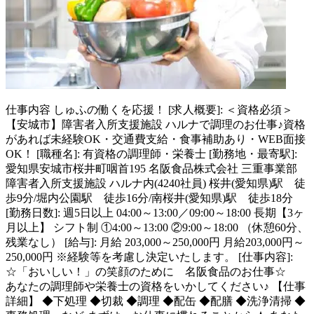
仕事内容
しゅふの働くを応援！ [求人概要]: ＜資格必須＞
【安城市】障害者入所支援施設 ハルナで調理のお仕事♪資格
があれば未経験OK・交通費支給・食事補助あり・WEB面接
OK！ [職種名]: 有資格の調理師・栄養士 [勤務地・最寄駅]:
愛知県安城市桜井町咽首195 名阪食品株式会社 三重事業部
障害者入所支援施設 ハルナ内(4240社員) 桜井(愛知県)駅 徒
歩9分/堀内公園駅 徒歩16分/南桜井(愛知県)駅 徒歩18分
[勤務日数]: 週5日以上 04:00～13:00／09:00～18:00 長期【3ヶ
月以上】 シフト制 ①4:00～13:00 ②9:00～18:00 （休憩60分、
残業なし） [給与]: 月給 203,000～250,000円 月給203,000円～
250,000円 ※経験等を考慮し決定いたします。 [仕事内容]:
☆「おいしい！」の笑顔のために 名阪食品のお仕事☆
あなたの調理師や栄養士の資格をいかしてください♪ 【仕事
詳細】 ◆下処理 ◆切裁 ◆調理 ◆配缶 ◆配膳 ◆洗浄清掃 ◆