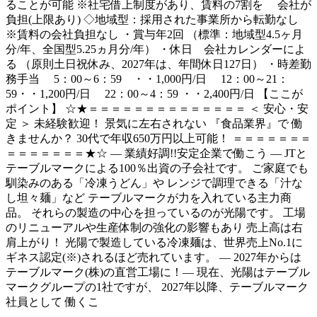
ることが可能 ※社宅借上制度があり、賃料の7割を 会社が
負担(上限あり) ◇地域型：採用された事業所から転勤なし
※賃料の会社負担なし ・賞与年2回 （標準：地域型4.5ヶ月
分/年、全国型5.25ヵ月分/年） ・休日 会社カレンダーによ
る （原則土日祝休み、2027年は、年間休日127日） ・時差勤
務手当 5：00～6：59 ・・1,000円/日 12：00～21：
59・・1,200円/日 22：00～4：59 ・・2,400円/日 【ここが
ポイント】 ☆★＝＝＝＝＝＝＝＝＝＝＝＝＝＝ ＜ 安心・安
定 ＞ 未経験歓迎！ 景気に左右されない 『食品業界』で 働
きませんか？ 30代で年収650万円以上可能！ ＝＝＝＝＝＝＝
＝＝＝＝＝＝＝★☆ ― 業績好調!!安定企業で働こう ― JTと
テーブルマークによる100％出資の子会社です。 ご家庭でも
馴染みのある「冷凍うどん」や レンジで調理できる「汁な
し坦々麺」など テーブルマークが力を入れている主力商
品。 それらの製造の中心を担っているのが光陽です。 工場
のリニューアルや生産体制の強化の影響もあり 売上高は右
肩上がり！ 光陽で製造している冷凍麺は、世界売上No.1に
ギネス認定(※)されるほど売れています。 ― 2027年からは
テーブルマーク(株)の直営工場に！― 現在、光陽はテーブル
マークグループの1社ですが、 2027年以降、テーブルマーク
社員として 働くこ