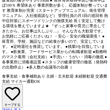
阪食品の働きやすさの理由★ 産休育休取得率及び復帰率ほ
ぼ100％ 希望休あり 事業所数が多く、応援体制が整っていま
す 教育体制が充実（スタートアップマニュアル、衛生管理
マニュアル、入社後面談など） 管理社員の月1回の巡回有 熱
中症対策にスポーツドリンクの無償支給 長く安定して働け
る環境を整えていますよ★ 『ずっと家事や育児に専念して
きたから、お仕事は久しぶり…』 そんな方も大歓迎です。
お気軽にご応募くださいね！ ・安心・安全の職場環境！ ●
保育所、学校、施設などの給食が多いので、安定していま
す。 ●定時退社を推奨しています。 ●残業0を目指していま
す。 ●飲食業、フードサービス業からの転職者歓迎 ●勤務時
のマスク着用（会社支給） ●手洗い・うがい・消毒の徹底 ●
各事業所に消毒液設置 ●スタッフの健康管理の徹底（発熱時
の出勤停止） ●多人数の会議等の自粛（
食事支給・食事補助あり
主婦・主夫歓迎
未経験歓迎
交通費
支給
マイカー通勤OK
キープする