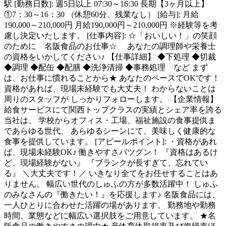
駅 [勤務日数]: 週5日以上 07:30～16:30 長期【3ヶ月以上】
①7：30～16：30 （休憩60分、残業なし） [給与]: 月給
190,000～210,000円 月給190,000円～210,000円 ※経験等を考
慮し決定いたします。 [仕事内容]: ☆「おいしい！」の笑顔
のために 名阪食品のお仕事☆ あなたの調理師や栄養士
の資格をいかしてください♪ 【仕事詳細】 ◆下処理 ◆切裁
◆調理 ◆配缶 ◆配膳 ◆洗浄清掃 ◆事務処理 など まず
は、お仕事に慣れることから★ あなたのペースでOKです！
資格があれば、現場未経験でも大丈夫！ わからないことは
周りのスタッフが しっかりフォローします。 【企業情報】
給食サービスにて関西トップクラスの実績とシェア率を誇る
当社は、 学校からオフィス・工場、福祉施設の食事提供ま
であらゆる世代、 あらゆるシーンにて、美味しく健康的な
食事を提供しています。 [アピールポイント]: ・資格があれ
ば、現場未経験OK♪ 働きやすさバツグン！ 『資格はあるけ
ど、現場経験がない』 『ブランクが長すぎて、忘れてい
る』 ＼大丈夫です！／ いきなり全てをお任せすることはあ
りません。 幅広い世代のしゅふの方が多数活躍中！ しゅふ
のみなさんの『働きたい！』を応援します♪ 名阪食品には、
一人ひとりに合わせた活躍の場があります。 勤務地や勤務
時間、業態などに幅広い選択肢をご用意しています。 ★名