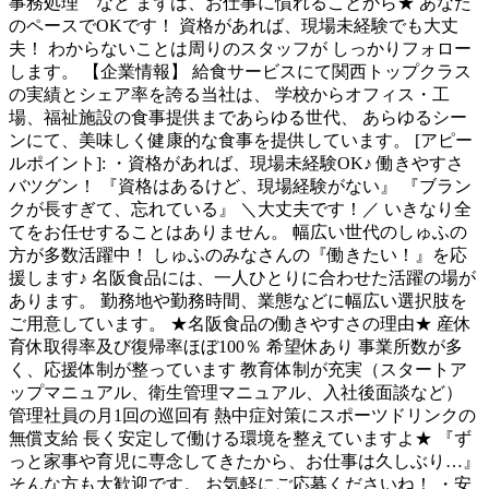
事務処理 など まずは、お仕事に慣れることから★ あなた
のペースでOKです！ 資格があれば、現場未経験でも大丈
夫！ わからないことは周りのスタッフが しっかりフォロー
します。 【企業情報】 給食サービスにて関西トップクラス
の実績とシェア率を誇る当社は、 学校からオフィス・工
場、福祉施設の食事提供まであらゆる世代、 あらゆるシー
ンにて、美味しく健康的な食事を提供しています。 [アピー
ルポイント]: ・資格があれば、現場未経験OK♪ 働きやすさ
バツグン！ 『資格はあるけど、現場経験がない』 『ブラン
クが長すぎて、忘れている』 ＼大丈夫です！／ いきなり全
てをお任せすることはありません。 幅広い世代のしゅふの
方が多数活躍中！ しゅふのみなさんの『働きたい！』を応
援します♪ 名阪食品には、一人ひとりに合わせた活躍の場が
あります。 勤務地や勤務時間、業態などに幅広い選択肢を
ご用意しています。 ★名阪食品の働きやすさの理由★ 産休
育休取得率及び復帰率ほぼ100％ 希望休あり 事業所数が多
く、応援体制が整っています 教育体制が充実（スタートア
ップマニュアル、衛生管理マニュアル、入社後面談など）
管理社員の月1回の巡回有 熱中症対策にスポーツドリンクの
無償支給 長く安定して働ける環境を整えていますよ★ 『ず
っと家事や育児に専念してきたから、お仕事は久しぶり…』
そんな方も大歓迎です。 お気軽にご応募くださいね！ ・安