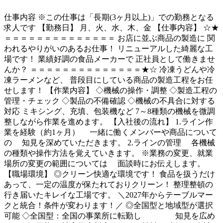
仕事内容
※この仕事は「長期(3ヶ月以上)」での勤務となる
求人です 【勤務日】 月、火、水、木、金 【仕事内容】 ☆★
＝＝＝＝＝＝＝＝＝＝＝＝＝＝ お店に並ぶ商品の製造に 関
われるやりがいのあるお仕事！ リニューアルした綺麗な工
場です！ 業績好調の食品メーカーで 正社員として働きませ
んか？ ＝＝＝＝＝＝＝＝＝＝＝＝＝＝★☆ 冷凍うどんや冷
凍ラーメンなど、 普段目にしている商品の製造工程をお任
せします！ 【作業内容】 ◇機械の操作・調整 ◇製造工程の
管理・チェック ◇製品の不備確認 ◇機械の不具合に対する
対応 ミキシング、充填、包装機など 7～8種類の機械を微調
整しながら作業を進めます。 【入社後の流れ】 1.ライン作
業を経験（約1ヶ月） 一緒に働くメンバーや商品について
の 知見を深めていただきます。 2.ラインの管理 各機械
の種類や操作方法を覚えていきます。 ※業務の変更、就業
場所の変更の範囲については 面談時にお伝えします。
【職場環境】 ◎クリーン快適な環境です！ 食品を扱うだけ
あって、一定の温度が保たれておりクリーン！ 整理整頓の
行き届いたキレイな工場です。 ＼2027年からテーブルマー
クと統合！条件が変わります！／ ◎全国型と地域型が選択
可能 ◇全国型：全国の事業所に転勤し 知見を広め