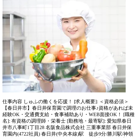
仕事内容
しゅふの働くを応援！ [求人概要]: ＜資格必須＞
【春日井市】春日井保育園で調理のお仕事♪資格があれば未
経験OK・交通費支給・食事補助あり・WEB面接OK！ [職種
名]: 有資格の調理師・栄養士 [勤務地・最寄駅]: 愛知県春日
井市八事町1丁目28 名阪食品株式会社 三重事業部 春日井保
育園内(4722社員) 春日井(中央本線)駅 徒歩9分/勝川駅/神領