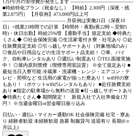
1万円/月の管理費が発生します ―――――――――――――
■時給特化プラン（祝金なし） 【時給】2,300円（深夜・残
業2,875円） 【月収例】473,000円以上可
――――――――――――― 月収例は実働21日（深夜10
日）+残業21時間での計算 【時間外・夜勤(夜22時～翌朝5
時)・休日出勤】時給25%増 【通勤手当】規定支給 ◆特典た
くさん◆ ◎社会保険完備 ◎生活家電付き寮・社宅あり ◎赴
任旅費規定支給 ◎引っ越しサポートあり（対象地域のみ）
◎食品や日用品などの生活サポート品支給！ ◎車、バイ
ク、自転車レンタルあり ◎週払い制度あり ◎TEL面接実施
中！ ◎屋内原則禁煙（喫煙専用室設置） ※全て規定あり ■
最短当日入寮可能 冷蔵庫・洗濯機・レンジ・エアコン・テ
レビ・照明など 生活用の家電が揃った寮あり！ wifi付の寮
もあり！（ポケットwifiのレンタルもあり） ■赴任旅費支給
あり ■指定の駐車場から無料の送迎 ■引っ越しサポートあり
◆特典たくさん◆ 期間限定！ 新規入社で入社準備金1万
円！ ※当週金曜日or翌金曜日振り込み
日払い・週払い
マイカー通勤OK
社会保険完備
社宅・寮あ
り
経験者歓迎
未経験歓迎
急募
制服貸与
送迎有り
長期(6ヶ
月以上)