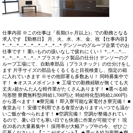
仕事内容
※この仕事は「長期(3ヶ月以上)」での勤務となる
求人です 【勤務日】 月、火、水、木、金、祝 【仕事内容】
*…*…*…*…*…*…*…*…* デンソーのグループ企業でのお
仕事です！ 重いものの扱いなしで疲れにくい！ *…*…*…
*…*…*…*…*…* プラスチック製品の仕分け デンソーのグ
ループ工場にて、自動車部品（プラスチック）の仕分けをし
ます 片手サイズの部品をくるくると目視検査し、指定の箱
に入れていきます ※その他部署も多数あり！ 同時募集中で
す！ ★オススメポイント★ 工場での勤務経験が無くても大
丈夫♪超かんたんな軽作業がたくさんあります！ ■選べる給
与形態 寮費無料型(時給1,700円)と 時給特化型(時給2,000円)
から選べます！ ■寮完備！ 即入寮可能な家電付き寮完備！ ■
食堂あり！ 安価で利用できる食堂があります♪いつでも温か
いご飯が食べられます！ ■空調完備！ 空調が整備されてい
るので、暑い日でも寒い日でも快適に作業が可能です！ 現
在20名の大量募集中！ 採用率が大幅アップ中の今、ぜひご
応募ください！ 【ここがポイント】 ★選べる給与形態★寮