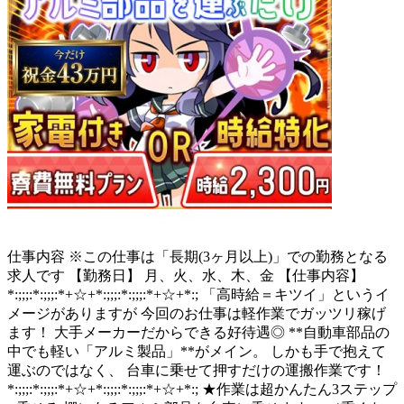
仕事内容
※この仕事は「長期(3ヶ月以上)」での勤務となる
求人です 【勤務日】 月、火、水、木、金 【仕事内容】
*:;;;:*:;;;:*+☆+*:;;;:*:;;;:*+☆+*:; 「高時給＝キツイ」というイ
メージがありますが 今回のお仕事は軽作業でガッツリ稼げ
ます！ 大手メーカーだからできる好待遇◎ **自動車部品の
中でも軽い「アルミ製品」**がメイン。 しかも手で抱えて
運ぶのではなく、 台車に乗せて押すだけの運搬作業です！
*:;;;:*:;;;:*+☆+*:;;;:*:;;;:*+☆+*:; ★作業は超かんたん3ステップ