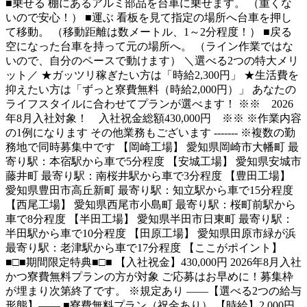
■乗せる 棚にあるアルミ部品を台車に乗せます。 （重くな
いので安心！） ■運ぶ 看板を見て指定の場所へ台車を押し
て移動。 （移動距離は数メートル、1～2分程度！） ■戻る
空になった台車を持って元の場所へ。 （ライン作業ではな
いので、自分のペースで動けます） ＼選べる2つの特大メリ
ット／ ★ガッツリ稼ぎたい方は「時給2,300円」 ★生活費を
抑えたい方は「ずっと寮費無料（時給2,000円）」 あなたの
ライフスタイルに合わせてプランが選べます！ ※※ 2026
年8月入社対象！ 入社祝金総額430,000円 ※※ ※作業内容
の1例になります その他業務もございます ------- ※複数の勤
務地で同時募集中です 【岡崎工場】 愛知県岡崎市大幡町 最
寄り駅：本宿駅から車で5分程度 【安城工場】 愛知県安城市
藤井町 最寄り駅：南桜井駅から車で3分程度 【豊田工場】
愛知県豊田市高丘新町 最寄り駅：知立駅から車で15分程度
【西尾工場】 愛知県西尾市小島町 最寄り駅：桜町前駅から
車で8分程度 【半田工場】 愛知県半田市日東町 最寄り駅：
半田駅から車で10分程度 【田原工場】 愛知県田原市緑が浜
最寄り駅：老津駅から車で17分程度 【ここがポイント】
■□■期間限定特典■□■ 【入社祝金】430,000円 2026年8月入社
かつ寮費無料プランの方が対象 ご応募はお早めに！募集枠
が埋まり次第終了です。 ※規定あり ――【選べる2つの給与
形態】―― ■寮費無料プラン（祝金あり） 【時給】2,000円