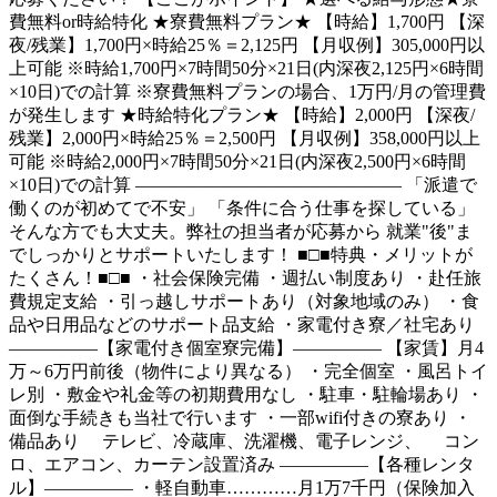
費無料or時給特化 ★寮費無料プラン★ 【時給】1,700円 【深
夜/残業】1,700円×時給25％＝2,125円 【月収例】305,000円以
上可能 ※時給1,700円×7時間50分×21日(内深夜2,125円×6時間
×10日)での計算 ※寮費無料プランの場合、1万円/月の管理費
が発生します ★時給特化プラン★ 【時給】2,000円 【深夜/
残業】2,000円×時給25％＝2,500円 【月収例】358,000円以上
可能 ※時給2,000円×7時間50分×21日(内深夜2,500円×6時間
×10日)での計算 ――――――――――――――― 「派遣で
働くのが初めてで不安」 「条件に合う仕事を探している」
そんな方でも大丈夫。弊社の担当者が応募から 就業"後"ま
でしっかりとサポートいたします！ ■□■特典・メリットが
たくさん！■□■ ・社会保険完備 ・週払い制度あり ・赴任旅
費規定支給 ・引っ越しサポートあり（対象地域のみ） ・食
品や日用品などのサポート品支給 ・家電付き寮／社宅あり
―――――【家電付き個室寮完備】――――― 【家賃】月4
万～6万円前後（物件により異なる） ・完全個室 ・風呂トイ
レ別 ・敷金や礼金等の初期費用なし ・駐車・駐輪場あり ・
面倒な手続きも当社で行います ・一部wifi付きの寮あり ・
備品あり テレビ、冷蔵庫、洗濯機、電子レンジ、 コン
ロ、エアコン、カーテン設置済み ―――――【各種レンタ
ル】――――― ・軽自動車…………月1万7千円（保険加入