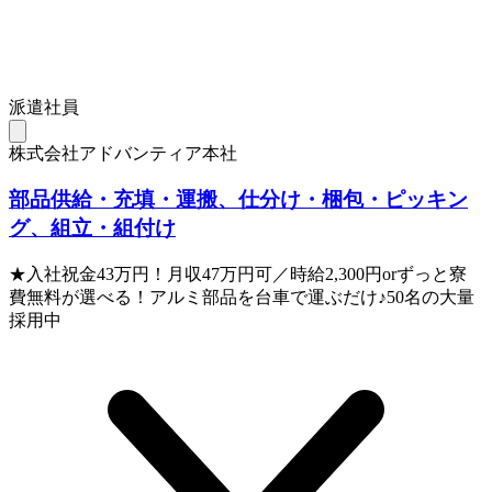
派遣社員
株式会社アドバンティア本社
部品供給・充填・運搬、仕分け・梱包・ピッキン
グ、組立・組付け
★入社祝金43万円！月収47万円可／時給2,300円orずっと寮
費無料が選べる！アルミ部品を台車で運ぶだけ♪50名の大量
採用中