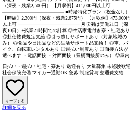
（深夜・残業2,500円） 【月収例】411,000円以上可
――――――――――――― ■時給特化プラン（祝金なし）
【時給】2,300円（深夜・残業2,875円） 【月収例】473,000円
以上可 ――――――――――――― 月収例は実働21日（深
夜10日）+残業21時間での計算 ◎生活家電付き寮・社宅あり
◎赴任旅費規定支給 ◎引っ越しサポートあり（対象地域の
み） ◎食品や日用品などの生活サポート品支給！ ◎車、バ
イク、自転車レンタルあり ◎週払い制度あり ◎面接方法が
選べます ・電話面接 ・対面面接（豊橋面接所のみ） ◎屋内
日払い・週払い
社宅・寮あり
送迎有り
大量募集
未経験歓迎
社会保険完備
マイカー通勤OK
急募
制服貸与
交通費支給
キープする
詳細を見る