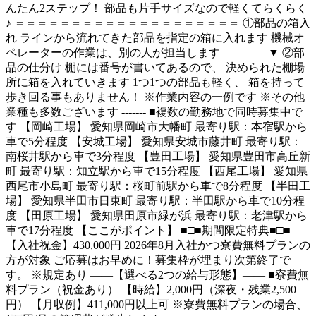
んたん2ステップ！ 部品も片手サイズなので軽くてらくらく
♪ ＝＝＝＝＝＝＝＝＝＝＝＝＝＝＝＝＝＝＝＝ ①部品の箱入
れ ラインから流れてきた部品を指定の箱に入れます 機械オ
ペレーターの作業は、別の人が担当します ▼ ②部
品の仕分け 棚には番号が書いてあるので、 決められた棚場
所に箱を入れていきます 1つ1つの部品も軽く、 箱を持って
歩き回る事もありません！ ※作業内容の一例です ※その他
業種も多数ございます ------- ■複数の勤務地で同時募集中で
す 【岡崎工場】 愛知県岡崎市大幡町 最寄り駅：本宿駅から
車で5分程度 【安城工場】 愛知県安城市藤井町 最寄り駅：
南桜井駅から車で3分程度 【豊田工場】 愛知県豊田市高丘新
町 最寄り駅：知立駅から車で15分程度 【西尾工場】 愛知県
西尾市小島町 最寄り駅：桜町前駅から車で8分程度 【半田工
場】 愛知県半田市日東町 最寄り駅：半田駅から車で10分程
度 【田原工場】 愛知県田原市緑が浜 最寄り駅：老津駅から
車で17分程度 【ここがポイント】 ■□■期間限定特典■□■
【入社祝金】430,000円 2026年8月入社かつ寮費無料プランの
方が対象 ご応募はお早めに！募集枠が埋まり次第終了で
す。 ※規定あり ――【選べる2つの給与形態】―― ■寮費無
料プラン（祝金あり） 【時給】2,000円（深夜・残業2,500
円） 【月収例】411,000円以上可 ※寮費無料プランの場合、