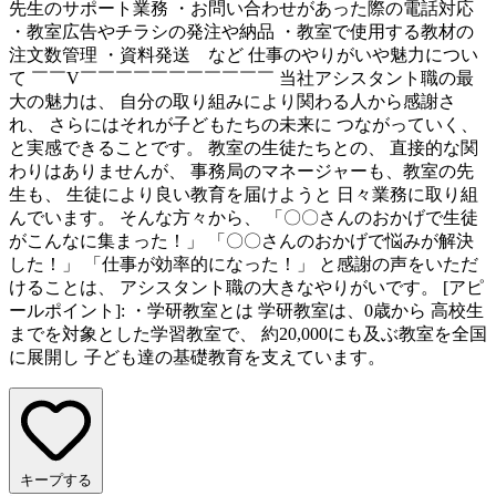
先生のサポート業務 ・お問い合わせがあった際の電話対応
・教室広告やチラシの発注や納品 ・教室で使用する教材の
注文数管理 ・資料発送 など 仕事のやりがいや魅力につい
て ￣￣V￣￣￣￣￣￣￣￣￣￣￣ 当社アシスタント職の最
大の魅力は、 自分の取り組みにより関わる人から感謝さ
れ、 さらにはそれが子どもたちの未来に つながっていく、
と実感できることです。 教室の生徒たちとの、 直接的な関
わりはありませんが、 事務局のマネージャーも、教室の先
生も、 生徒により良い教育を届けようと 日々業務に取り組
んでいます。 そんな方々から、 「〇〇さんのおかげで生徒
がこんなに集まった！」 「〇〇さんのおかげで悩みが解決
した！」 「仕事が効率的になった！」 と感謝の声をいただ
けることは、 アシスタント職の大きなやりがいです。 [アピ
ールポイント]: ・学研教室とは 学研教室は、0歳から 高校生
までを対象とした学習教室で、 約20,000にも及ぶ教室を全国
に展開し 子ども達の基礎教育を支えています。
キープする