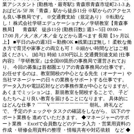
業アシスタント [勤務地・最寄駅]: 青森県青森市堤町2-1-3 あ
おばビル 5F JR「青森」駅から徒歩11分 ※駅からのアクセス
も良い事務局です。 ※交通費支給（規定あり） ※転勤な
し！ 株式会社学研エデュケーショナル／学研教室【青森事
務局】 青森駅 徒歩11分 [勤務日数]: 週3～5日 09:00～
17:00 月／火／水／木／金 などから選べます 長期【3ヶ月以
上】 ■平日のみの週3日～勤務OK ■残業ほぼ無し！ 柔軟な働
き方で育児や家事との両立も可！ ※細かい時間などはご相
談ください。 [給与]: 時給 1,030円以上 交通費別途支給 [仕事
内容]: 『学研教室』は全国69箇所の事務局で運営されてお
り、 今回の募集は首都圏エリアの青森事務局の仕事です。
お任せするのは、教室開校の中心となる先生（オーナー）や
当社マネージャーの日々の業務をサポートする仕事です。
データ入力や電話応対などの事務作業が中心となりますが、
あくまでミッションは、新規教室を開校することで、 子ど
もたちへより良い教育を届けることになります。 具体的に
はどんな仕事？ ￣￣V￣￣￣￣￣￣￣￣ 朝礼、終礼など
で、 予定のチェックや タスクの確認をしながら、 以下のサ
ポート業務を 進めていただきます。 ◆マネージャーのサポ
ート業務 ・Excelで会員数などのデータ入力 ・営業用資料の
作成 ・研修会用資料の整理 ・情報共有や対応依頼 など ◆