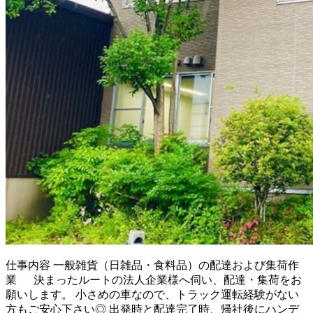
仕事内容
一般雑貨（日雑品・食料品）の配達および集荷作
業 決まったルートの法人企業様へ伺い、配達・集荷をお
願いします。 小さめの車なので、トラック運転経験がない
方もご安心下さい◎ 出発時と配達完了時、帰社後にハンデ