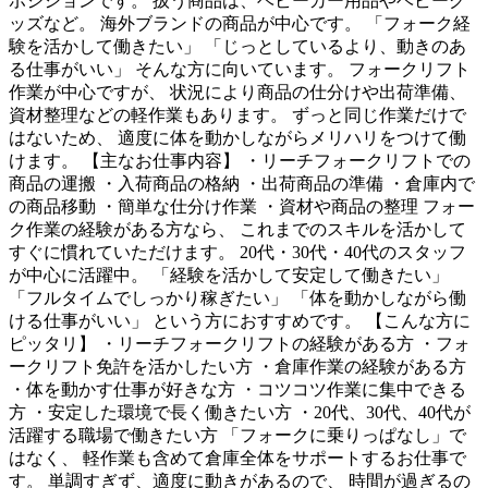
ポジションです。 扱う商品は、ベビーカー用品やベビーグ
ッズなど。 海外ブランドの商品が中心です。 「フォーク経
験を活かして働きたい」 「じっとしているより、動きのあ
る仕事がいい」 そんな方に向いています。 フォークリフト
作業が中心ですが、 状況により商品の仕分けや出荷準備、
資材整理などの軽作業もあります。 ずっと同じ作業だけで
はないため、 適度に体を動かしながらメリハリをつけて働
けます。 【主なお仕事内容】 ・リーチフォークリフトでの
商品の運搬 ・入荷商品の格納 ・出荷商品の準備 ・倉庫内で
の商品移動 ・簡単な仕分け作業 ・資材や商品の整理 フォー
ク作業の経験がある方なら、 これまでのスキルを活かして
すぐに慣れていただけます。 20代・30代・40代のスタッフ
が中心に活躍中。 「経験を活かして安定して働きたい」
「フルタイムでしっかり稼ぎたい」 「体を動かしながら働
ける仕事がいい」 という方におすすめです。 【こんな方に
ピッタリ】 ・リーチフォークリフトの経験がある方 ・フォ
ークリフト免許を活かしたい方 ・倉庫作業の経験がある方
・体を動かす仕事が好きな方 ・コツコツ作業に集中できる
方 ・安定した環境で長く働きたい方 ・20代、30代、40代が
活躍する職場で働きたい方 「フォークに乗りっぱなし」で
はなく、 軽作業も含めて倉庫全体をサポートするお仕事で
す。 単調すぎず、適度に動きがあるので、 時間が過ぎるの