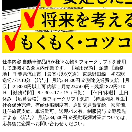
仕事内容
自動車部品ほか様々な物をフォークリフトを使用
して運搬する倉庫内作業です。 【雇用形態】 派遣 【勤務
地】 千葉県流山市 【最寄り駅/交通】 東武野田線 初石駅
送迎バス10分 【給与】 月給234500円 ※別途交通費支給 【月
収】 253000円以上可 内訳：月給234500円＋残業1872円×10
Ｈ 【勤務時間】 8：30～17：15（日勤） 【休日/休暇】 土日
休み 【応募資格】 要フォークリフト免許 【待遇/福利厚生】
社会保険完備、有給休暇制度有、通勤交通費支給、寮完備、
赴任旅費支給、車通勤可、送迎バス有、制服貸与 ※勤務先
による 《給与》 月給234,500円 ※受動喫煙対策については、
応募後に企業へお問い合わせください。