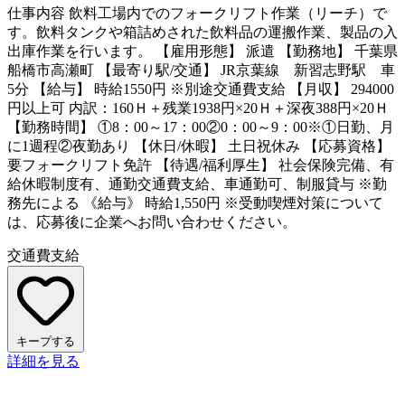
仕事内容
飲料工場内でのフォークリフト作業（リーチ）で
す。飲料タンクや箱詰めされた飲料品の運搬作業、製品の入
出庫作業を行います。 【雇用形態】 派遣 【勤務地】 千葉県
船橋市高瀬町 【最寄り駅/交通】 JR京葉線 新習志野駅 車
5分 【給与】 時給1550円 ※別途交通費支給 【月収】 294000
円以上可 内訳：160Ｈ＋残業1938円×20Ｈ＋深夜388円×20Ｈ
【勤務時間】 ①8：00～17：00②0：00～9：00※①日勤、月
に1週程②夜勤あり 【休日/休暇】 土日祝休み 【応募資格】
要フォークリフト免許 【待遇/福利厚生】 社会保険完備、有
給休暇制度有、通勤交通費支給、車通勤可、制服貸与 ※勤
務先による 《給与》 時給1,550円 ※受動喫煙対策について
は、応募後に企業へお問い合わせください。
交通費支給
キープする
詳細を見る