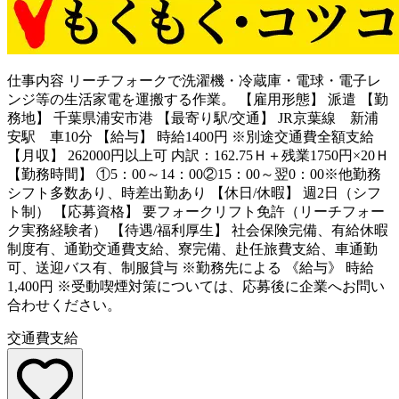
仕事内容
リーチフォークで洗濯機・冷蔵庫・電球・電子レ
ンジ等の生活家電を運搬する作業。 【雇用形態】 派遣 【勤
務地】 千葉県浦安市港 【最寄り駅/交通】 JR京葉線 新浦
安駅 車10分 【給与】 時給1400円 ※別途交通費全額支給
【月収】 262000円以上可 内訳：162.75Ｈ＋残業1750円×20Ｈ
【勤務時間】 ①5：00～14：00②15：00～翌0：00※他勤務
シフト多数あり、時差出勤あり 【休日/休暇】 週2日（シフ
ト制） 【応募資格】 要フォークリフト免許（リーチフォー
ク実務経験者） 【待遇/福利厚生】 社会保険完備、有給休暇
制度有、通勤交通費支給、寮完備、赴任旅費支給、車通勤
可、送迎バス有、制服貸与 ※勤務先による 《給与》 時給
1,400円 ※受動喫煙対策については、応募後に企業へお問い
合わせください。
交通費支給