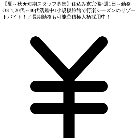
【夏～秋★短期スタッフ募集】住込み寮完備×週1日～勤務
OK＼20代～40代活躍中♪小規模旅館で行楽シーズンのリゾー
トバイト！／長期勤務も可能◎積極人柄採用中！