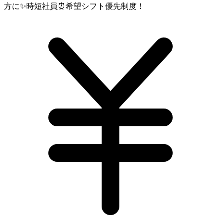
方に✨時短社員⏰希望シフト優先制度！