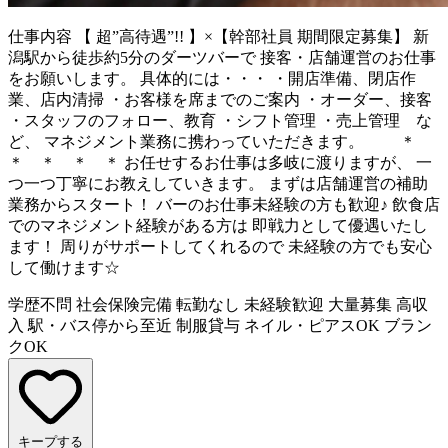
仕事内容
【 超”高待遇”!! 】×【幹部社員 期間限定募集】 新
潟駅から徒歩約5分のダーツバーで 接客・店舗運営のお仕事
をお願いします。 具体的には・・・ ・開店準備、閉店作
業、店内清掃 ・お客様を席までのご案内 ・オーダー、接客
・スタッフのフォロー、教育 ・シフト管理 ・売上管理 な
ど、 マネジメント業務に携わっていただきます。 ＊
＊ ＊ ＊ ＊ お任せするお仕事は多岐に渡りますが、 一
つ一つ丁寧にお教えしていきます。 まずは店舗運営の補助
業務からスタート！ バーのお仕事未経験の方も歓迎♪ 飲食店
でのマネジメント経験がある方は 即戦力として優遇いたし
ます！ 周りがサポートしてくれるので 未経験の方でも安心
して働けます☆
学歴不問
社会保険完備
転勤なし
未経験歓迎
大量募集
高収
入
駅・バス停から至近
制服貸与
ネイル・ピアスOK
ブラン
クOK
キープする