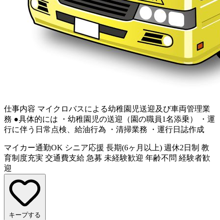
仕事内容
マイクロバスによる幼稚園児送迎及び車両管理業
務 ●具体的には ・幼稚園児の送迎（園の職員1名添乗） ・運
行に伴う日常点検、給油行為 ・清掃業務 ・運行日誌作成
マイカー通勤OK
シニア応援
長期(6ヶ月以上)
週休2日制
教
育制度充実
交通費支給
急募
未経験歓迎
年齢不問
経験者歓
迎
キープする