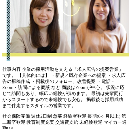
仕事内容
企業の採用活動を支える「求人広告の提案営業」
です。 【具体的には】 ・新規／既存企業への提案 ・求人広
告の原稿作成 ・掲載後のフォロー、改善提案 ・電話・
Zoom・訪問による商談 など 商談はZoomが中心。 状況に応
じて訪問もあり、幅広い経験が積めます。 最初は先輩同行
からスタートするので未経験でも安心。 掲載後も採用成功
まで伴走するスタイルの営業です。
社会保険完備
週休2日制
急募
経験者歓迎
長期(6ヶ月以上)
第
二新卒歓迎
教育制度充実
交通費支給
未経験歓迎
マイカー通
勤OK