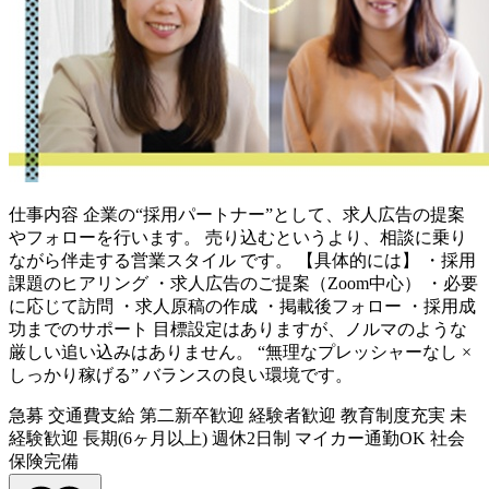
仕事内容
企業の“採用パートナー”として、求人広告の提案
やフォローを行います。 売り込むというより、相談に乗り
ながら伴走する営業スタイル です。 【具体的には】 ・採用
課題のヒアリング ・求人広告のご提案（Zoom中心） ・必要
に応じて訪問 ・求人原稿の作成 ・掲載後フォロー ・採用成
功までのサポート 目標設定はありますが、ノルマのような
厳しい追い込みはありません。 “無理なプレッシャーなし ×
しっかり稼げる” バランスの良い環境です。
急募
交通費支給
第二新卒歓迎
経験者歓迎
教育制度充実
未
経験歓迎
長期(6ヶ月以上)
週休2日制
マイカー通勤OK
社会
保険完備