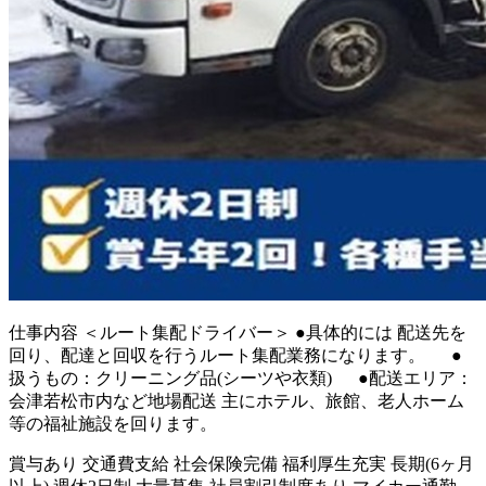
仕事内容
＜ルート集配ドライバー＞ ●具体的には 配送先を
回り、配達と回収を行うルート集配業務になります。 ●
扱うもの：クリーニング品(シーツや衣類) ●配送エリア：
会津若松市内など地場配送 主にホテル、旅館、老人ホーム
等の福祉施設を回ります。
賞与あり
交通費支給
社会保険完備
福利厚生充実
長期(6ヶ月