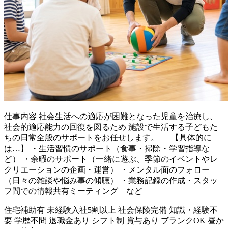
仕事内容
社会生活への適応が困難となった児童を治療し、
社会的適応能力の回復を図るため 施設で生活する子どもた
ちの日常全般のサポートをお任せします。 【具体的に
は…】 ・生活習慣のサポート（食事・掃除・学習指導な
ど） ・余暇のサポート（一緒に遊ぶ、季節のイベントやレ
クリエーションの企画・運営） ・メンタル面のフォロー
（日々の雑談や悩み事の傾聴） ・業務記録の作成・スタッ
フ間での情報共有ミーティング など
住宅補助有
未経験入社5割以上
社会保険完備
知識・経験不
要
学歴不問
退職金あり
シフト制
賞与あり
ブランクOK
昼か