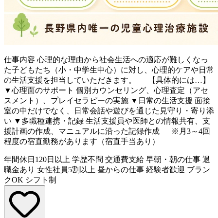
仕事内容
心理的な理由から社会生活への適応が難しくなっ
た子どもたち（小・中学生中心）に対し、心理的ケアや日常
の生活支援を担当していただきます。 【具体的には…】
▼心理面のサポート 個別カウンセリング、心理査定（アセ
スメント）、プレイセラピーの実施 ▼日常の生活支援 面接
室の中だけでなく、日常会話や遊びを通じた見守り・寄り添
い ▼多職種連携・記録 生活支援員や医師との情報共有、支
援計画の作成、マニュアルに沿った記録作成 ※月3～4回
程度の宿直勤務があります（宿直手当あり）
年間休日120日以上
学歴不問
交通費支給
早朝・朝の仕事
退
職金あり
女性社員5割以上
昼からの仕事
経験者歓迎
ブラン
クOK
シフト制