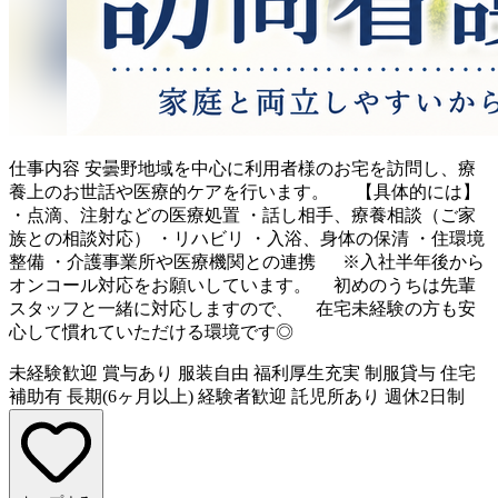
仕事内容
安曇野地域を中心に利用者様のお宅を訪問し、療
養上のお世話や医療的ケアを行います。 【具体的には】
・点滴、注射などの医療処置 ・話し相手、療養相談（ご家
族との相談対応） ・リハビリ ・入浴、身体の保清 ・住環境
整備 ・介護事業所や医療機関との連携 ※入社半年後から
オンコール対応をお願いしています。 初めのうちは先輩
スタッフと一緒に対応しますので、 在宅未経験の方も安
心して慣れていただける環境です◎
未経験歓迎
賞与あり
服装自由
福利厚生充実
制服貸与
住宅
補助有
長期(6ヶ月以上)
経験者歓迎
託児所あり
週休2日制