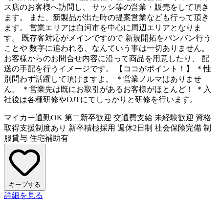
ス店のお客様へ訪問し、 サッシ等の営業・販売をして頂き
ます。 また、新製品が出た時の提案営業なども行って頂き
ます。 営業エリアは白河市を中心に周辺エリアとなりま
す。 既存客対応がメインですので 新規開拓をバンバン行う
ことや 数字に追われる、なんていう事は一切ありません。
お客様からのお問合せ内容に沿って商品を用意したり、 配
送の手配を行うイメージです。 【ココがポイント！】 ＊性
別問わず活躍して頂けますよ。 ＊営業ノルマはありませ
ん。 ＊営業先は既にお取引があるお客様がほとんど！ ＊入
社後は各種研修やOJTにてしっかりと研修を行います。
マイカー通勤OK
第二新卒歓迎
交通費支給
未経験歓迎
資格
取得支援制度あり
新卒積極採用
週休2日制
社会保険完備
制
服貸与
住宅補助有
キープする
詳細を見る