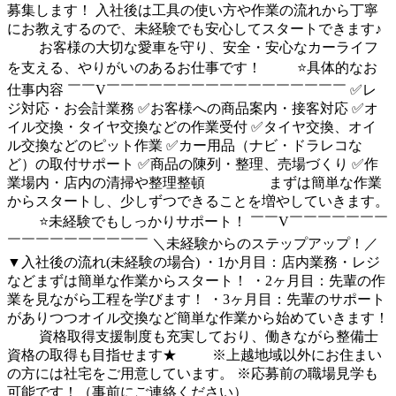
募集します！ 入社後は工具の使い方や作業の流れから丁寧
にお教えするので、未経験でも安心してスタートできます♪
お客様の大切な愛車を守り、安全・安心なカーライフ
を支える、やりがいのあるお仕事です！ ⭐具体的なお
仕事内容 ￣￣V￣￣￣￣￣￣￣￣￣￣￣￣￣￣￣￣￣ ✅レ
ジ対応・お会計業務 ✅お客様への商品案内・接客対応 ✅オ
イル交換・タイヤ交換などの作業受付 ✅タイヤ交換、オイ
ル交換などのピット作業 ✅カー用品（ナビ・ドラレコな
ど）の取付サポート ✅商品の陳列・整理、売場づくり ✅作
業場内・店内の清掃や整理整頓 まずは簡単な作業
からスタートし、少しずつできることを増やしていきます。
⭐未経験でもしっかりサポート！ ￣￣V￣￣￣￣￣￣￣
￣￣￣￣￣￣￣￣￣￣ ＼未経験からのステップアップ！／
▼入社後の流れ(未経験の場合) ・1か月目：店内業務・レジ
などまずは簡単な作業からスタート！ ・2ヶ月目：先輩の作
業を見ながら工程を学びます！ ・3ヶ月目：先輩のサポート
がありつつオイル交換など簡単な作業から始めていきます！
資格取得支援制度も充実しており、働きながら整備士
資格の取得も目指せます★ ※上越地域以外にお住まい
の方には社宅をご用意しています。 ※応募前の職場見学も
可能です！（事前にご連絡ください）