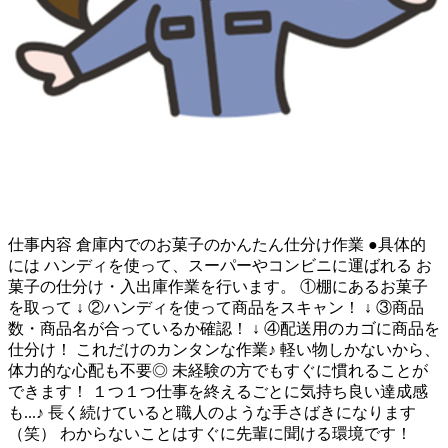
仕事内容
倉庫内でのお菓子のかんたん仕分け作業 ●具体的
には ハンディを使って、スーパーやコンビニに運ばれる お
菓子の仕分け・入出庫作業を行います。 ①棚にあるお菓子
を取って ↓ ②ハンディを使って商品をスキャン！ ↓ ③商品
数・商品名が合っているか確認！ ↓ ④配送用のカゴに商品を
仕分け！ これだけのカンタンな作業♪ 軽い物しかないから、
体力的な心配も不要◎ 未経験の方でもすぐに慣れることが
できます！ １つ１つ仕事を終えるごとに気持ち良い達成感
も...♪ 長く続けていると職人のような手さばきになります
（笑） わからないことはすぐに先輩に聞ける環境です！