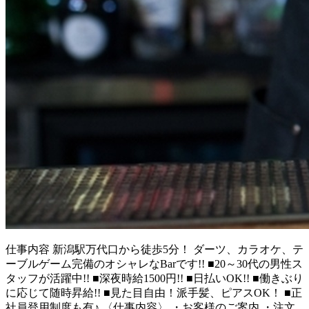
仕事内容
新潟駅万代口から徒歩5分！ ダーツ、カラオケ、テ
ーブルゲーム完備のオシャレなBarです!! ■20～30代の男性ス
タッフが活躍中!! ■深夜時給1500円!! ■日払いOK!! ■働きぶり
に応じて随時昇給!! ■見た目自由！派手髪、ピアスOK！ ■正
社員登用制度も有♪ 〈仕事内容〉 ・お客様のご案内 ・注文