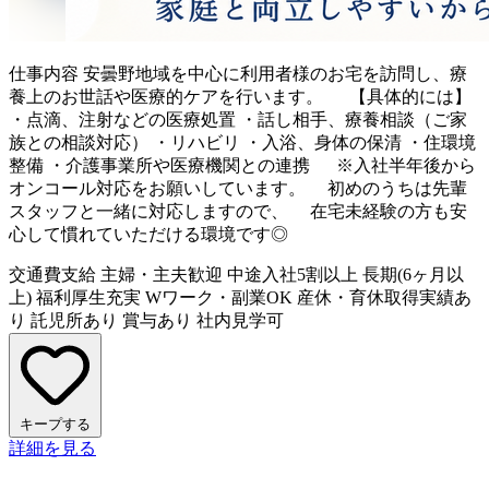
仕事内容
安曇野地域を中心に利用者様のお宅を訪問し、療
養上のお世話や医療的ケアを行います。 【具体的には】
・点滴、注射などの医療処置 ・話し相手、療養相談（ご家
族との相談対応） ・リハビリ ・入浴、身体の保清 ・住環境
整備 ・介護事業所や医療機関との連携 ※入社半年後から
オンコール対応をお願いしています。 初めのうちは先輩
スタッフと一緒に対応しますので、 在宅未経験の方も安
心して慣れていただける環境です◎
交通費支給
主婦・主夫歓迎
中途入社5割以上
長期(6ヶ月以
上)
福利厚生充実
Wワーク・副業OK
産休・育休取得実績あ
り
託児所あり
賞与あり
社内見学可
キープする
詳細を見る