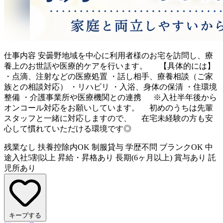
仕事内容
安曇野地域を中心に利用者様のお宅を訪問し、療
養上のお世話や医療的ケアを行います。 【具体的には】
・点滴、注射などの医療処置 ・話し相手、療養相談（ご家
族との相談対応） ・リハビリ ・入浴、身体の保清 ・住環境
整備 ・介護事業所や医療機関との連携 ※入社半年後から
オンコール対応をお願いしています。 初めのうちは先輩
スタッフと一緒に対応しますので、 在宅未経験の方も安
心して慣れていただける環境です◎
残業なし
扶養控除内OK
制服貸与
学歴不問
ブランクOK
中
途入社5割以上
昇給・昇格あり
長期(6ヶ月以上)
賞与あり
託
児所あり
キープする