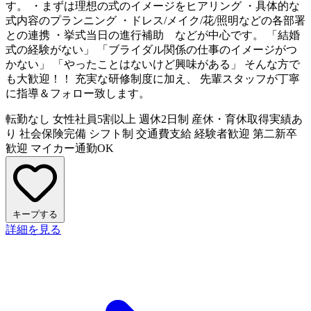
す。 ・まずは理想の式のイメージをヒアリング ・具体的な
式内容のプランニング ・ドレス/メイク/花/照明などの各部署
との連携 ・挙式当日の進行補助 などが中心です。 「結婚
式の経験がない」 「ブライダル関係の仕事のイメージがつ
かない」 「やったことはないけど興味がある」 そんな方で
も大歓迎！！ 充実な研修制度に加え、 先輩スタッフが丁寧
に指導＆フォロー致します。
転勤なし
女性社員5割以上
週休2日制
産休・育休取得実績あ
り
社会保険完備
シフト制
交通費支給
経験者歓迎
第二新卒
歓迎
マイカー通勤OK
キープする
詳細を見る