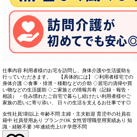
仕事内容
利用者様のお宅を訪問し、身体介護や生活援助を
行っていただきます。 【具体的には】 ◇利用者様宅での
身体介護 ◇食事・排泄・移動などの介助 ◇居宅の清掃や買
い物などの生活援助 ◇ご家族との情報共有（記録・報告・
相談） ・住み慣れたご自宅で暮らし続けたい利用者様やご
家族の思いに寄り添い、 日々の生活を支えるお仕事です◎
女性社員5割以上
年齢不問
主婦・主夫歓迎
育児中の社員在
籍中
社員登用あり
ブランクOK
女性管理職登用実績あり
知
識・経験不要
3年連続売上UP
学歴不問