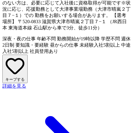
のない方は、必要に応じて入社後に資格取得が可能です※状
況に応じ、応援勤務として大津事業場勤務（大津市晴嵐２丁
目７−１）での 勤務をお願いする場合があります。 【選考
場所】 〒520-0833 滋賀県大津市晴嵐２丁目７−１ （JR西日
本 東海道本線 石山駅から車で3分、徒歩11分）
深夜・夜の仕事
年齢不問
勤務開始が19時以降
学歴不問
週休
2日制
要知識・要経験
昼からの仕事
未経験入社5割以上
中途
入社5割以上
社員登用あり
キープする
詳細を見る