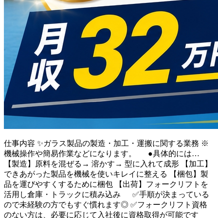
仕事内容
✨ガラス製品の製造・加工・運搬に関する業務 ※
機械操作や簡易作業などになります。 ●具体的には…
【製造】原料を混ぜる→ 溶かす→ 型に入れて成形 【加工】
できあがった製品を機械を使いキレイに整える 【梱包】製
品を運びやすくするために梱包 【出荷】フォークリフトを
活用し倉庫・トラックに積み込み ✅手順が決まっている
ので未経験の方でもすぐ慣れます◎ ✅フォークリフト資格
のない方は、必要に応じて入社後に資格取得が可能です