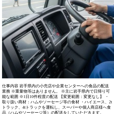
仕事内容
岩手県内の小売店や企業センターへの食品の配送
業務 ※重量物等はありません。 ※主に岩手県内で日帰り可
能な範囲 ※1日10件程度の配送 【変更範囲：変更なし】 ・
取り扱い商材：ハムやソーセージ等の食材 ・ハイエース、2t
トラック、4tトラックを運転し、スーパーや個人商店様へ食
品（ハムやソーセージ等）の配送をしていただきます。