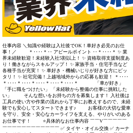
仕事内容
＼知識や経験は入社後でOK！車好き必見のお仕
事！／ ＊‥‥＊‥ アピールポイント ‥＊‥‥＊ ✨ 業
界未経験歓迎！未経験入社5割以上！ ✨ 資格取得支援制度あ
り！働きながらスキルアップ！ ✨ 家族手当・住宅手当など
各種手当が充実！ ✨ 車好き・機械いじりが好きな方にピッ
タリ！ ✨ 社宅完備！上越地域外からの応募も歓迎！ ＊‥‥
＊‥‥＊‥‥＊‥‥＊‥‥＊‥‥＊ 「車が好き」
「手に職をつけたい」 「未経験から整備の仕事に挑戦した
い」 そんな想いをお持ちの方を募集します！ 入社後は
工具の使い方や作業の流れから丁寧にお教えするので、未経
験でも安心してスタートできます♪ お客様の大切な愛車
を守り、安全・安心なカーライフを支える、やりがいのある
お仕事です！ ⭐具体的なお仕事内容 ￣￣V￣￣￣￣￣
￣￣￣￣￣￣￣￣￣￣￣￣ ✅ タイヤ・オイル交換 ✅ カーナ