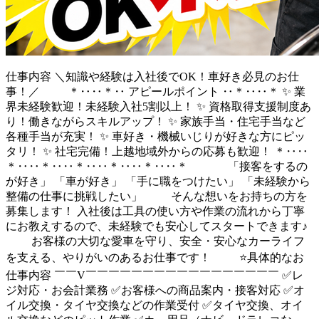
仕事内容
＼知識や経験は入社後でOK！車好き必見のお仕
事！／ ＊‥‥＊‥ アピールポイント ‥＊‥‥＊ ✨ 業
界未経験歓迎！未経験入社5割以上！ ✨ 資格取得支援制度あ
り！働きながらスキルアップ！ ✨ 家族手当・住宅手当など
各種手当が充実！ ✨ 車好き・機械いじりが好きな方にピッ
タリ！ ✨ 社宅完備！上越地域外からの応募も歓迎！ ＊‥‥
＊‥‥＊‥‥＊‥‥＊‥‥＊‥‥＊ 「接客をするの
が好き」 「車が好き」 「手に職をつけたい」 「未経験から
整備の仕事に挑戦したい」 そんな想いをお持ちの方を
募集します！ 入社後は工具の使い方や作業の流れから丁寧
にお教えするので、未経験でも安心してスタートできます♪
お客様の大切な愛車を守り、安全・安心なカーライフ
を支える、やりがいのあるお仕事です！ ⭐具体的なお
仕事内容 ￣￣V￣￣￣￣￣￣￣￣￣￣￣￣￣￣￣￣￣ ✅レ
ジ対応・お会計業務 ✅お客様への商品案内・接客対応 ✅オ
イル交換・タイヤ交換などの作業受付 ✅タイヤ交換、オイ