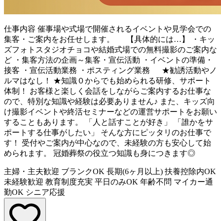
仕事内容
催事場や式場で開催されるイベントや見学会での
集客・ご案内をお任せします。 【具体的には…】 ・キッ
ズフォトスタジオチョコや結婚式場での無料撮影のご案内な
ど ・集客方法の企画～集客・宣伝活動 ・イベントの準備・
接客 ・宣伝活動業務 ・ポスティング業務 ★勧誘活動やノ
ルマはなし！ ★知識０からでも始められる研修、サポート
体制！ お客様と楽しく会話をしながらご案内するお仕事な
ので、特別な知識や経験は必要ありません♪ また、キッズ向
け撮影イベントや終活セミナーなどの運営サポートをお願い
することもあります。 「人と話すことが好き」 「誰かをサ
ポートする仕事がしたい」 そんな方にピッタリのお仕事で
す！ 受付やご案内が中心なので、未経験の方も安心して始
められます。 冠婚葬祭の役立つ知識も身につきます◎
主婦・主夫歓迎
ブランクOK
長期(6ヶ月以上)
扶養控除内OK
未経験歓迎
教育制度充実
平日のみOK
年齢不問
マイカー通
勤OK
シニア応援