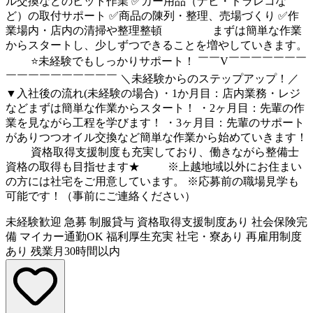
ル交換などのピット作業 ✅カー用品（ナビ・ドラレコな
ど）の取付サポート ✅商品の陳列・整理、売場づくり ✅作
業場内・店内の清掃や整理整頓 まずは簡単な作業
からスタートし、少しずつできることを増やしていきます。
⭐未経験でもしっかりサポート！ ￣￣V￣￣￣￣￣￣￣
￣￣￣￣￣￣￣￣￣￣ ＼未経験からのステップアップ！／
▼入社後の流れ(未経験の場合) ・1か月目：店内業務・レジ
などまずは簡単な作業からスタート！ ・2ヶ月目：先輩の作
業を見ながら工程を学びます！ ・3ヶ月目：先輩のサポート
がありつつオイル交換など簡単な作業から始めていきます！
資格取得支援制度も充実しており、働きながら整備士
資格の取得も目指せます★ ※上越地域以外にお住まい
の方には社宅をご用意しています。 ※応募前の職場見学も
可能です！（事前にご連絡ください）
未経験歓迎
急募
制服貸与
資格取得支援制度あり
社会保険完
備
マイカー通勤OK
福利厚生充実
社宅・寮あり
再雇用制度
あり
残業月30時間以内