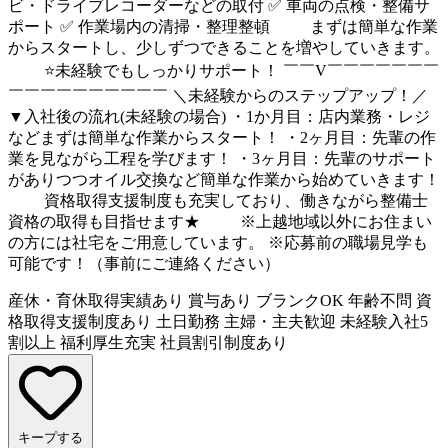
ビ・ドライブレコーダーなどの取付 ✅ 車両の点検・整備サ
ポート ✅ 作業場内の清掃・整理整頓 まずは簡単な作業
からスタートし、少しずつできることを増やしていきます。
⭐未経験でもしっかりサポート！ ￣￣V￣￣￣￣￣￣￣
￣￣￣￣￣￣￣￣￣￣ ＼未経験からのステップアップ！／
▼入社後の流れ(未経験の場合) ・1か月目：店内業務・レジ
などまずは簡単な作業からスタート！ ・2ヶ月目：先輩の作
業を見ながら工程を学びます！ ・3ヶ月目：先輩のサポート
がありつつオイル交換など簡単な作業から始めていきます！
資格取得支援制度も充実しており、働きながら整備士
資格の取得も目指せます★ ※上越地域以外にお住まい
の方には社宅をご用意しています。 ※応募前の職場見学も
可能です！（事前にご連絡ください）
産休・育休取得実績あり
賞与あり
ブランクOK
年齢不問
資
格取得支援制度あり
土日勤務
主婦・主夫歓迎
未経験入社5
割以上
福利厚生充実
社員割引制度あり
キープする