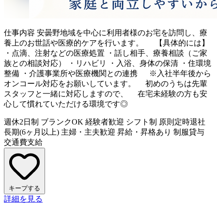
仕事内容
安曇野地域を中心に利用者様のお宅を訪問し、療
養上のお世話や医療的ケアを行います。 【具体的には】
・点滴、注射などの医療処置 ・話し相手、療養相談（ご家
族との相談対応） ・リハビリ ・入浴、身体の保清 ・住環境
整備 ・介護事業所や医療機関との連携 ※入社半年後から
オンコール対応をお願いしています。 初めのうちは先輩
スタッフと一緒に対応しますので、 在宅未経験の方も安
心して慣れていただける環境です◎
週休2日制
ブランクOK
経験者歓迎
シフト制
原則定時退社
長期(6ヶ月以上)
主婦・主夫歓迎
昇給・昇格あり
制服貸与
交通費支給
キープする
詳細を見る