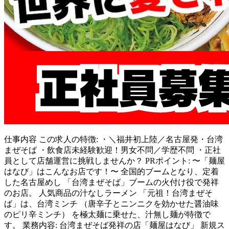
仕事内容
この求人の特徴: ・＼福井初上陸／名古屋発・台湾
まぜそば ・飲食店未経験歓迎！男女不問／学歴不問 ・正社
員として店舗運営に挑戦しませんか？ PRポイント: 〜「麺屋
はなび」はこんなお店です！〜 全国的ブームとなり、定着
した名古屋めし 「台湾まぜそば」ブームの火付け役で発祥
のお店。 人気商品の汁なしラーメン 「元祖！台湾まぜそ
ば」は、台湾ミンチ （唐辛子とニンニクを効かせた醤油味
のピリ辛ミンチ） を極太麺に乗せた、汁無し麺が特徴で
す。 業務内容: 台湾まぜそば発祥の店「麺屋はなび」 新規ス