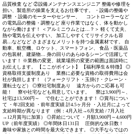
品質検査 など ②設備メンテナンスエンジニア 整備や修理を
担い、製造所の操業を支えるお仕事です。 ・設備の整備や
調整 ・設備のモーターやセンサー、 コントローラーなど
の電気品の整備・調整など 座り作業ではなく、体を動かし
ながら働けます！ ＜アルミニウムとは…？＞ 軽くて丈夫、
熱や電気を伝えやすい、 加工しやすくてリサイクルも容
易…などなど さまざまなメリットを持つ金属素材です。 自
動車、航空機、ロケット、スマートフォン、 食品・医薬品
の包装材、建築物… 身の回りのあらゆるシーンで活躍して
います！ ※業務の変更、就業場所の変更の範囲は面談時に
お伝えします。 【ここがポイント】 【福利厚生＆特徴】 ◎
資格取得支援制度あり 業務に必要な資格の取得費用は会
社が負担します！ （フォークリフト・玉掛け・クレーン・
運転士など） ◎寮社宅制度あり 遠方からのご応募も可
能！ 寮や社宅なども用意しています。 寮は3,900円～、
社宅は13,500円～ で住むことができます！ ◎賞与につい
て ・年2回支給 ・前年度実績 計4.5ヶ月分 ・入社月によって
支給時期が異なります （例：4月入社→6月支給 / 7月入社
→12月賞与に加算） ◎昇給について ・月額3,900円～4,600円
UP（前年度実績） ◎年間休日131日 圧倒的な休日数！
趣味や家族との時間を最大化できます。 ◎大手ならではの