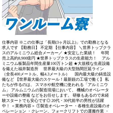
仕事内容
※この仕事は「長期(3ヶ月以上)」での勤務となる
求人です 【勤務日】 不定期 【仕事内容】 ＼世界トップクラ
スのアルミニウム総合メーカー／ ★安定した業績！ 年間
売上高約8,900億円 ★世界トップクラスの生産能力！ アル
ミニウム板製品年間生産量100万トン超 ★大規模な生産設備
を備えた福井製造所 世界最大級の大型熱間圧延ライン
（全長400メートル、幅4.3メートル） 国内最大級の鋳造設
備など 【世界最大級のスケール！最新鋭の工場で働く】 私
たちが作るのは、 スマホや航空機に使われる「アルミニウ
ム」 アルムニウムの製造現場において、 機械のオペレータ
ーや設備の整備 などをお任せします。 研修もあるので未経
験スタートでも安心です◎ 20代・30代前半の男性が活躍
中！ ＜業務内容＞ ①製造オペレーター ・各種生産設備のオ
ペレーション ・クレーン、フォークリフトでの運搬作業 ・