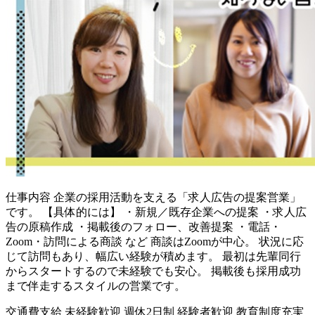
仕事内容
企業の採用活動を支える「求人広告の提案営業」
です。 【具体的には】 ・新規／既存企業への提案 ・求人広
告の原稿作成 ・掲載後のフォロー、改善提案 ・電話・
Zoom・訪問による商談 など 商談はZoomが中心。 状況に応
じて訪問もあり、幅広い経験が積めます。 最初は先輩同行
からスタートするので未経験でも安心。 掲載後も採用成功
まで伴走するスタイルの営業です。
交通費支給
未経験歓迎
週休2日制
経験者歓迎
教育制度充実