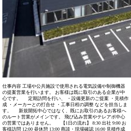
仕事内容
工場や公共施設で使用される電気設備や制御機器
の提案営業を行います。 お客様は既に取引のある企業が中
心です。 定期訪問を行い、 ・設備更新のご提案 ・見積作
成 ・メーカーとの打合せ ・工事日程の調整 などを担当しま
す。 新規開拓中心ではなく、既にお取引のあるお客様へ
のルート営業がメインです。 飛び込み営業やテレアポ中心
の営業ではありません。 【1日の流れ】 8:30 出社 9:00 お
客様訪問 12:00 昼休憩 13:00 商談・現場確認 16:00 見積作成