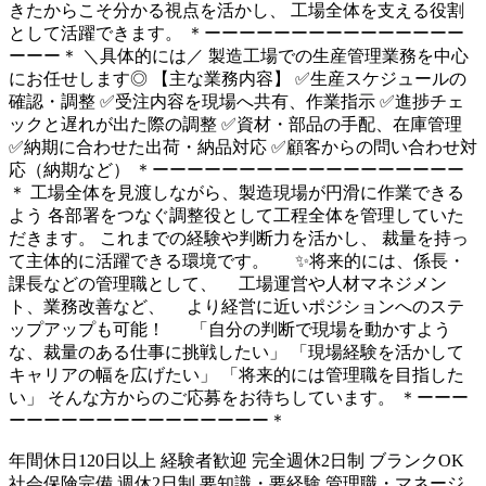
きたからこそ分かる視点を活かし、 工場全体を支える役割
として活躍できます。 ＊ーーーーーーーーーーーーーーー
ーーー＊ ＼具体的には／ 製造工場での生産管理業務を中心
にお任せします◎ 【主な業務内容】 ✅生産スケジュールの
確認・調整 ✅受注内容を現場へ共有、作業指示 ✅進捗チェ
ックと遅れが出た際の調整 ✅資材・部品の手配、在庫管理
✅納期に合わせた出荷・納品対応 ✅顧客からの問い合わせ対
応（納期など） ＊ーーーーーーーーーーーーーーーーーー
＊ 工場全体を見渡しながら、製造現場が円滑に作業できる
よう 各部署をつなぐ調整役として工程全体を管理していた
だきます。 これまでの経験や判断力を活かし、 裁量を持っ
て主体的に活躍できる環境です。 ✨将来的には、係長・
課長などの管理職として、 工場運営や人材マネジメン
ト、業務改善など、 より経営に近いポジションへのステ
ップアップも可能！ 「自分の判断で現場を動かすよう
な、裁量のある仕事に挑戦したい」 「現場経験を活かして
キャリアの幅を広げたい」 「将来的には管理職を目指した
い」 そんな方からのご応募をお待ちしています。 ＊ーーー
ーーーーーーーーーーーーーーー＊
年間休日120日以上
経験者歓迎
完全週休2日制
ブランクOK
社会保険完備
週休2日制
要知識・要経験
管理職・マネージ