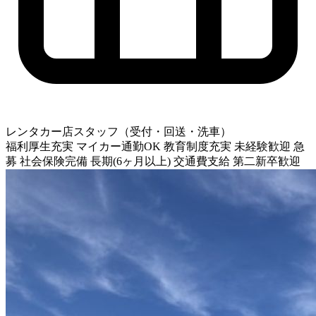
レンタカー店スタッフ（受付・回送・洗車）
福利厚生充実
マイカー通勤OK
教育制度充実
未経験歓迎
急
募
社会保険完備
長期(6ヶ月以上)
交通費支給
第二新卒歓迎