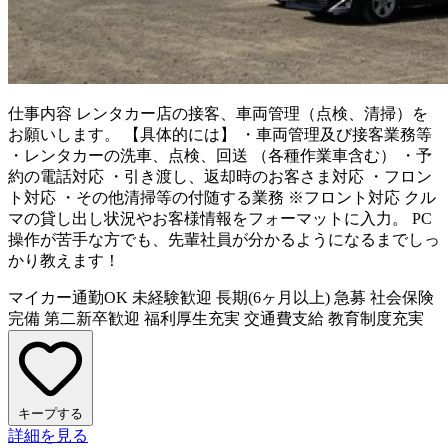
仕事内容
レンタカー店の接客、車両管理（点検、清掃）を
お願いします。 【具体的には】 ・車両管理及び接客業務等
・レンタカーの洗車、点検、回送 （各種作業車含む） ・予
約の電話対応 ・引き渡し、返却時のお客さま対応 ・フロン
ト対応 ・その他清掃等の付随する業務 ※フロント対応 クル
マの貸し出し状況やお客様情報をフォーマットに入力。 PC
操作が苦手な方でも、先輩社員が分かるようになるまでしっ
かり教えます！
マイカー通勤OK
未経験歓迎
長期(6ヶ月以上)
急募
社会保険
完備
第二新卒歓迎
福利厚生充実
交通費支給
教育制度充実
キープする
詳細を見る