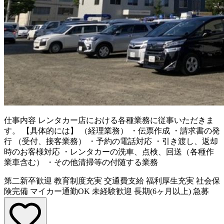
仕事内容
レンタカー店における各種業務に従事いただきま
す。 【具体的には】 （経理業務） ・伝票作成 ・請求書の発
行 （受付、接客業務） ・予約の電話対応 ・引き渡し、返却
時のお客様対応 ・レンタカーの洗車、点検、回送（各種作
業車含む） ・その他清掃等の付随する業務
第二新卒歓迎
教育制度充実
交通費支給
福利厚生充実
社会保
険完備
マイカー通勤OK
未経験歓迎
長期(6ヶ月以上)
急募