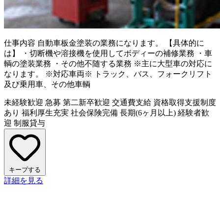
仕事内容
自動車板金塗装の業務になります。 【具体的に
は】 ・切断機や溶接機を使用してボディーの補修業務 ・車
輌の塗装業務 ・その他不随する業務 ※主に大型車の対応に
なります。 ※対応車両※ トラック、バス、フォークリフト
及び乗用車、その他車輌
未経験歓迎
急募
第二新卒歓迎
交通費支給
資格取得支援制度
あり
福利厚生充実
社会保険完備
長期(6ヶ月以上)
経験者歓
迎
制服貸与
キープする
詳細を見る