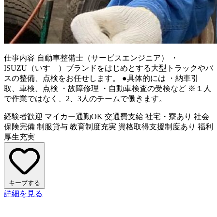
仕事内容
自動車整備士（サービスエンジニア） ・
ISUZU（いすゞ）ブランドをはじめとする大型トラックやバ
スの整備、点検をお任せします。 ●具体的には ・納車引
取、車検、点検 ・故障修理 ・自動車検査の受検など ※１人
で作業ではなく、2、3人のチームで働きます。
経験者歓迎
マイカー通勤OK
交通費支給
社宅・寮あり
社会
保険完備
制服貸与
教育制度充実
資格取得支援制度あり
福利
厚生充実
キープする
詳細を見る