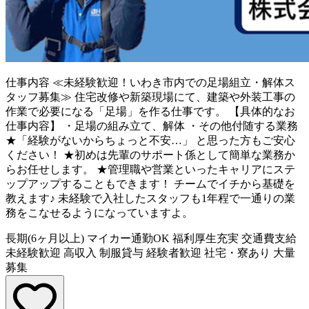
仕事内容
≪未経験歓迎！いわき市内での足場組立・解体ス
タッフ募集≫ 住宅改修や新築現場にて、建築や外装工事の
作業で必要になる「足場」を作る仕事です。 【具体的なお
仕事内容】 ・足場の組み立て、解体 ・その他付随する業務
★「経験がないからちょっと不安…」 と思った方もご安心
ください！ ★初めは先輩のサポート係として簡単な業務か
らお任せします。 ★管理職や営業といったキャリアにステ
ップアップすることもできます！ チームでイチから基礎を
教えます♪ 未経験で入社したスタッフも1年程で一通りの業
務をこなせるようになっていますよ。
長期(6ヶ月以上)
マイカー通勤OK
福利厚生充実
交通費支給
未経験歓迎
高収入
制服貸与
経験者歓迎
社宅・寮あり
大量
募集