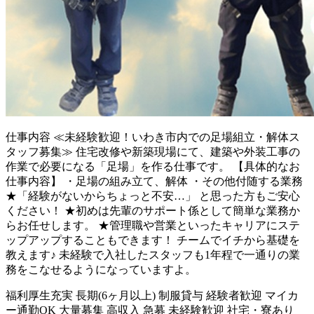
仕事内容
≪未経験歓迎！いわき市内での足場組立・解体ス
タッフ募集≫ 住宅改修や新築現場にて、建築や外装工事の
作業で必要になる「足場」を作る仕事です。 【具体的なお
仕事内容】 ・足場の組み立て、解体 ・その他付随する業務
★「経験がないからちょっと不安…」 と思った方もご安心
ください！ ★初めは先輩のサポート係として簡単な業務か
らお任せします。 ★管理職や営業といったキャリアにステ
ップアップすることもできます！ チームでイチから基礎を
教えます♪ 未経験で入社したスタッフも1年程で一通りの業
務をこなせるようになっていますよ。
福利厚生充実
長期(6ヶ月以上)
制服貸与
経験者歓迎
マイカ
ー通勤OK
大量募集
高収入
急募
未経験歓迎
社宅・寮あり