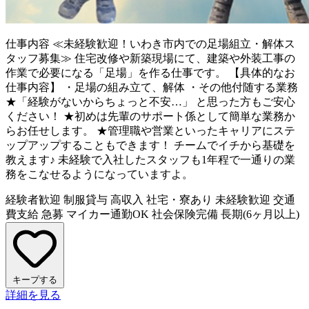
仕事内容
≪未経験歓迎！いわき市内での足場組立・解体ス
タッフ募集≫ 住宅改修や新築現場にて、建築や外装工事の
作業で必要になる「足場」を作る仕事です。 【具体的なお
仕事内容】 ・足場の組み立て、解体 ・その他付随する業務
★「経験がないからちょっと不安…」 と思った方もご安心
ください！ ★初めは先輩のサポート係として簡単な業務か
らお任せします。 ★管理職や営業といったキャリアにステ
ップアップすることもできます！ チームでイチから基礎を
教えます♪ 未経験で入社したスタッフも1年程で一通りの業
務をこなせるようになっていますよ。
経験者歓迎
制服貸与
高収入
社宅・寮あり
未経験歓迎
交通
費支給
急募
マイカー通勤OK
社会保険完備
長期(6ヶ月以上)
キープする
詳細を見る