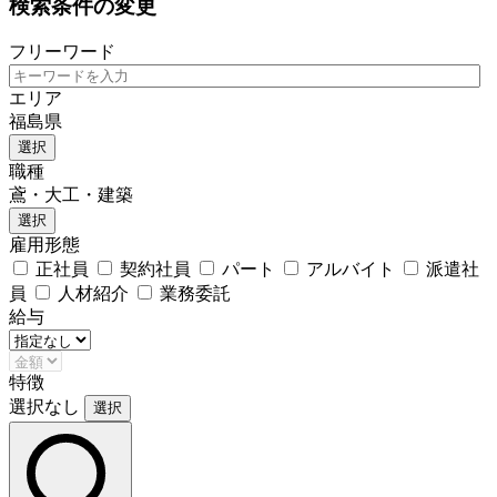
検索条件の変更
フリーワード
エリア
福島県
選択
職種
鳶・大工・建築
選択
雇用形態
正社員
契約社員
パート
アルバイト
派遣社
員
人材紹介
業務委託
給与
特徴
選択なし
選択