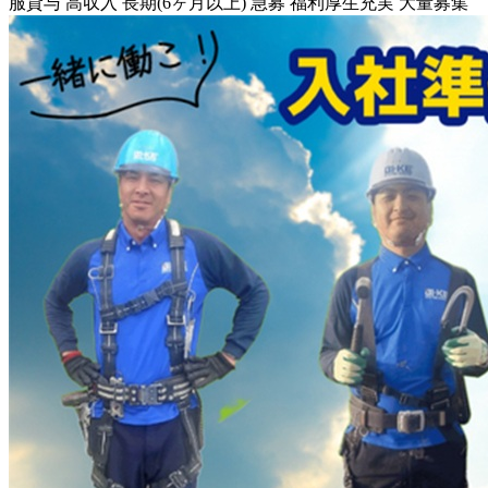
服貸与
高収入
長期(6ヶ月以上)
急募
福利厚生充実
大量募集