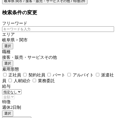
岐阜県 関市 / 接客・販売・サービスその他 / 特徴1件
検索条件の変更
フリーワード
エリア
岐阜県 > 関市
選択
職種
接客・販売・サービスその他
選択
雇用形態
正社員
契約社員
パート
アルバイト
派遣社
員
人材紹介
業務委託
給与
特徴
週休2日制
選択