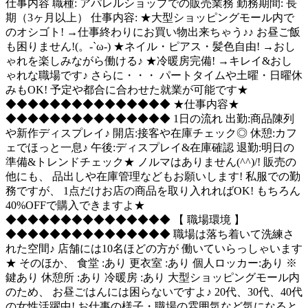
仕事内容
職種: アパレルショップでの販売業務 勤務期間: 長
期（3ヶ月以上） 仕事内容: ★大型ショッピングモール内で
のオシゴト! →仕事終わりにお買い物出来ちゃう♪♪ お昼ご飯
も困りません!(。-`ω-) ★ネイル・ピアス・髪色自由! →おし
ゃれを楽しみながら働ける♪ ★冷暖房完備! →キレイ&おし
ゃれな職場です♪ さらに・・・ パートタイムや土曜・日曜休
みもOK! 予定や都合に合わせた就業が可能です★
◆◆◆◆◆◆◆◆◆◆◆◆◆◆◆ ★仕事内容★
◆◆◆◆◆◆◆◆◆◆◆◆◆◆◆ 1日の流れ 出勤:商品陳列
や新作ディスプレイ♪ 開店:接客や在庫チェック◎ 休憩:カフ
ェでほっと一息♪ 午後:ディスプレイ&在庫確認 退勤:明日の
準備&トレンドチェック★ ノルマはありません(^^)/! 販売の
他にも、 品出しや在庫管理などもお願いします! 私服での勤
務ですが、 1点だけお店の商品を取り入れればOK! もちろん
40%OFFで購入できますよ★
◆◆◆◆◆◆◆◆◆◆◆◆◆◆◆ 【 職場環境 】
◆◆◆◆◆◆◆◆◆◆◆◆◆◆◆ 職場は落ち着いて洗練さ
れた空間♪ 店舗には10名ほどの方が 働いていらっしゃいます
★ そのほか、 食堂 :あり 更衣室 :あり 個人ロッカー:あり ※
鍵あり 休憩所 :あり 冷暖房 :あり 大型ショッピングモール内
のため、 お昼ごはんには困らないですよ♪ 20代、30代、40代
の女性活躍中! お仕事の様子・職場の雰囲気など気になると