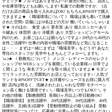
チェック★ ノルマはありません(^^)/! 販売の他にも、 品出し
や在庫管理などもお願いします! 私服での勤務ですが、 1点
だけお店の商品を取り入れればOK! もちろん40%OFFで購入
できますよ★ 《 職場環境について 》 職場は落ち着いて洗練
された空間♪ 店舗には10名ほどの方が 働いていらっしゃいま
す★ そのほか、 食堂 :あり 更衣室 :あり 個人ロッカー:あり
※鍵あり 休憩所 :あり 冷暖房 :あり 大型ショッピングモール
内のため、 お昼ごはんには困らないですよ♪ 20代から40代の
女性ご活躍中! 仕事の内容や職場の雰囲気など気になること
は・・・ まずは一緒にまずは『職場見学』をどうぞ! あなた
専任のスタッフが 見学中もきちんとフォローします!(。-
`ω-)★ 《 勤務先について 》 メンズ・レディースのセレクト
ショップや WEBショップを展開している企業様♪♪ 日常でよ
く聞くような 有名ブランドを取り揃えていますよ★ モダン
でリラックスした雰囲気の お店となっております♪ / 人気ブ
ランドを40%OFFでGET★ お洋服やシューズをお得に購入可
能! 店内は明るく、洗練されたおしゃれな空間! モチベーシ
ョン高く働ける環境です♪ ＼ / 職場見学いつでもOK!! ＼ そ
の他の情報: 【勤務期間】 長期(3ヶ月以上) 即日勤務OK!
【職場環境】 女性活躍中、20代活躍中、30代活躍中、40代
活躍中、主婦(夫)活躍中 【受動喫煙防止の取り組み】 受動
喫煙対策については、応募後に企業へお問い合わせください