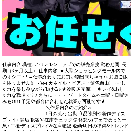
仕事内容
職種: アパレルショップでの販売業務 勤務期間: 長
期（3ヶ月以上） 仕事内容: ★大型ショッピングモール内で
のオシゴト! →仕事終わりにお買い物出来ちゃう♪♪ お昼ご飯
も困りません!(。-`ω-) ★ネイル・ピアス・髪色自由! →おし
ゃれを楽しみながら働ける♪ ★冷暖房完備! →キレイ&おし
ゃれな職場です♪ さらに・・・ パートタイムや土曜・日曜休
みもOK! 予定や都合に合わせた就業が可能です★
================ ＼作業内容のご紹介♪/
================ 1日の流れ 出勤:商品陳列や新作ディス
プレイ♪ 開店:接客や在庫チェック◎ 休憩:カフェでほっと一
息♪ 午後:ディスプレイ&在庫確認 退勤:明日の準備&トレンド