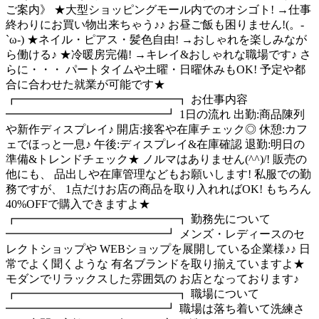
ご案内》 ★大型ショッピングモール内でのオシゴト! →仕事
終わりにお買い物出来ちゃう♪♪ お昼ご飯も困りません!(。-
`ω-) ★ネイル・ピアス・髪色自由! →おしゃれを楽しみなが
ら働ける♪ ★冷暖房完備! →キレイ&おしゃれな職場です♪ さ
らに・・・ パートタイムや土曜・日曜休みもOK! 予定や都
合に合わせた就業が可能です★
┏━━━━━━━━━━━━━━┓ お仕事内容
━━━━━━━━━━━━━━┛ 1日の流れ 出勤:商品陳列
や新作ディスプレイ♪ 開店:接客や在庫チェック◎ 休憩:カフ
ェでほっと一息♪ 午後:ディスプレイ&在庫確認 退勤:明日の
準備&トレンドチェック★ ノルマはありません(^^)/! 販売の
他にも、 品出しや在庫管理などもお願いします! 私服での勤
務ですが、 1点だけお店の商品を取り入れればOK! もちろん
40%OFFで購入できますよ★
┏━━━━━━━━━━━━━━┓ 勤務先について
━━━━━━━━━━━━━━┛ メンズ・レディースのセ
レクトショップや WEBショップを展開している企業様♪♪ 日
常でよく聞くような 有名ブランドを取り揃えていますよ★
モダンでリラックスした雰囲気の お店となっております♪
┏━━━━━━━━━━━━━━┓ 職場について
━━━━━━━━━━━━━━┛ 職場は落ち着いて洗練さ