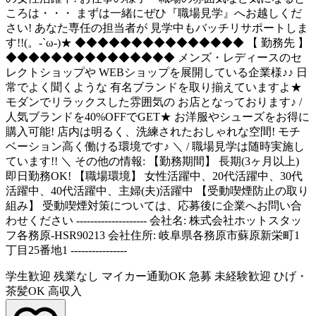
ころは・・・ まずは一緒にぜひ『職場見学』へお越しくだ
さい! あなた専任の担当者が 見学中もバッチリサポートしま
す!!(。-`ω-)★ ◆◆◆◆◆◆◆◆◆◆◆◆◆◆◆ 【 勤務先 】
◆◆◆◆◆◆◆◆◆◆◆◆◆◆◆ メンズ・レディースのセ
レクトショップや WEBショップを展開している企業様♪♪ 日
常でよく聞くような 有名ブランドを取り揃えていますよ★
モダンでリラックスした雰囲気の お店となっております♪ /
人気ブランドを40%OFFでGET★ お洋服やシューズをお得に
購入可能! 店内は明るく、洗練されたおしゃれな空間! モチ
ベーション高く働ける環境です♪ ＼ / 職場見学は随時実施し
ています!! ＼ その他の情報: 【勤務期間】 長期(3ヶ月以上)
即日勤務OK! 【職場環境】 女性活躍中、20代活躍中、30代
活躍中、40代活躍中、主婦(夫)活躍中 【受動喫煙防止の取り
組み】 受動喫煙対策については、応募後に企業へお問い合
わせください -------------------- 会社名: 株式会社ホットスタッ
フ各務原-HSR90213 会社住所: 岐阜県各務原市蘇原新栄町1
丁目25番地1 ----------------
学生歓迎
残業なし
マイカー通勤OK
急募
未経験歓迎
ひげ・
茶髪OK
高収入