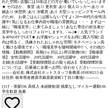
れた空間♪ 店舗には10名ほどの方が 働いていらっしゃいます
★ そのほか、 食堂 :あり 更衣室 :あり 個人ロッカー:あり ※
鍵あり 休憩所 :あり 冷暖房 :あり 大型ショッピングモール内
のため、 お昼ごはんには困らないですよ♪ 20〜40代の女性活
躍中! 気になるお仕事内容や職場の雰囲気は・・・ まずは一
緒に『職場見学』に来てみましょう! あなた専任の担当者が
見学中もしっかりフォローします!(。-`ω-)★ / 人気ブランド
を40%OFFでGET★ お洋服やシューズをお得に購入可能! 店
内は明るく、洗練されたおしゃれな空間! モチベーション高
く働ける環境です♪ ＼ / 職場見学を随時開催中!! ＼ その他の
情報: 【勤務期間】 長期(3ヶ月以上) 即日勤務OK! 【職場環
境】 女性活躍中、20代活躍中、30代活躍中、40代活躍中、
主婦(夫)活躍中 【受動喫煙防止の取り組み】 受動喫煙対策
については、応募後に企業へお問い合わせください ------------
-------- 会社名: 株式会社ホットスタッフ各務原-HSR90213 会
社住所: 岐阜県各務原市蘇原新栄町1丁目25番地1 -----------
ひげ・茶髪OK
高収入
未経験歓迎
残業なし
マイカー通勤OK
学生歓迎
急募