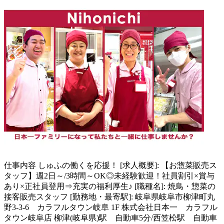
仕事内容
しゅふの働くを応援！ [求人概要]: 【お惣菜販売ス
タッフ】週2日～/3時間～OK◎未経験歓迎！社員割引×賞与
あり×正社員登用⇒充実の福利厚生♪ [職種名]: 焼鳥・惣菜の
接客販売スタッフ [勤務地・最寄駅]: 岐阜県岐阜市柳津町丸
野3-3-6 カラフルタウン岐阜 1F 株式会社日本一 カラフル
タウン岐阜店 柳津(岐阜県)駅 自動車5分/西笠松駅 自動車