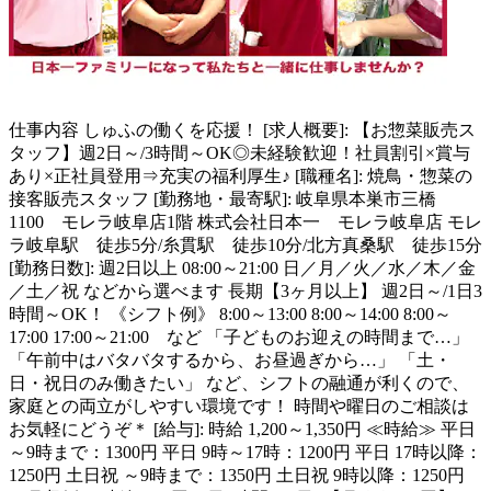
仕事内容
しゅふの働くを応援！ [求人概要]: 【お惣菜販売ス
タッフ】週2日～/3時間～OK◎未経験歓迎！社員割引×賞与
あり×正社員登用⇒充実の福利厚生♪ [職種名]: 焼鳥・惣菜の
接客販売スタッフ [勤務地・最寄駅]: 岐阜県本巣市三橋
1100 モレラ岐阜店1階 株式会社日本一 モレラ岐阜店 モレ
ラ岐阜駅 徒歩5分/糸貫駅 徒歩10分/北方真桑駅 徒歩15分
[勤務日数]: 週2日以上 08:00～21:00 日／月／火／水／木／金
／土／祝 などから選べます 長期【3ヶ月以上】 週2日～/1日3
時間～OK！ 《シフト例》 8:00～13:00 8:00～14:00 8:00～
17:00 17:00～21:00 など 「子どものお迎えの時間まで…」
「午前中はバタバタするから、お昼過ぎから…」 「土・
日・祝日のみ働きたい」 など、シフトの融通が利くので、
家庭との両立がしやすい環境です！ 時間や曜日のご相談は
お気軽にどうぞ＊ [給与]: 時給 1,200～1,350円 ≪時給≫ 平日
～9時まで：1300円 平日 9時～17時：1200円 平日 17時以降：
1250円 土日祝 ～9時まで：1350円 土日祝 9時以降：1250円