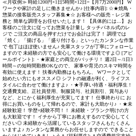
≪月収例≫ 時給1200円×1日5時間×12日=【月7万2000円】 W
ワークや家計の足しに働きませんか♪ [仕事内容]: ☆★焼鳥・
惣菜の接客販売スタッフ募集★☆ お客様への販売・レジ業
務と 簡単な調理をお任せいたします！ 【具体的には…】 お
客様のご注文に従ってお惣菜を計量し タッチパネル式のレ
ジで ご注文の商品を押すだけでお会計は完了！ 調理では
「焼く」「揚げる」「盛り付ける」といったカンタンな作業
で 包丁はほぼ使いません♪ 先輩スタッフが丁寧にフォローし
ますので 未経験の方でも安心して働ける環境ですよ◎ [アピ
ールポイント]: ・★家庭との両立がバッチリ！ 週2日～/1日3
時間～の短時間勤務OKなので、 家事や育児のスキマ時間を
有効に使えます！ 扶養内勤務はもちろん、 Wワークとして
始めたい方にもオススメ◎ シフトの融通が利く、ライフス
タイルに合わせて働けますよ♪ ・★手厚い待遇・福利厚生！
交通費支給、正社員登用、制服貸与、社員割引、賞与あり
など、とにかく福利厚生が充実してます！ 仕事終わりに お
得にお買いものをして帰れるので、家計も大助かり♪ ・★未
経験歓迎！ 学歴×経験不問！！ 未経験・ブランク明けの方
も大歓迎です！ イチから丁寧にお教えするので安心してく
ださい◎ 未経験から活躍しているスタッフさんもたくさん
いますよ♪ カンタンな業務からお任せしますので できること
からはじめていきましょう＊ [福利厚生]: ＊交通費規定支給