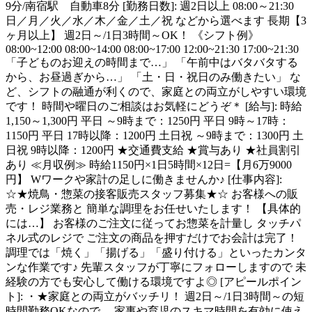
9分/南宿駅 自動車8分 [勤務日数]: 週2日以上 08:00～21:30
日／月／火／水／木／金／土／祝 などから選べます 長期【3
ヶ月以上】 週2日～/1日3時間～OK！ 《シフト例》
08:00~12:00 08:00~14:00 08:00~17:00 12:00~21:30 17:00~21:30
「子どものお迎えの時間まで…」 「午前中はバタバタする
から、お昼過ぎから…」 「土・日・祝日のみ働きたい」 な
ど、シフトの融通が利くので、家庭との両立がしやすい環境
です！ 時間や曜日のご相談はお気軽にどうぞ＊ [給与]: 時給
1,150～1,300円 平日 ～9時まで：1250円 平日 9時～17時：
1150円 平日 17時以降：1200円 土日祝 ～9時まで：1300円 土
日祝 9時以降：1200円 ★交通費支給 ★賞与あり ★社員割引
あり ≪月収例≫ 時給1150円×1日5時間×12日=【月6万9000
円】 Wワークや家計の足しに働きませんか♪ [仕事内容]:
☆★焼鳥・惣菜の接客販売スタッフ募集★☆ お客様への販
売・レジ業務と 簡単な調理をお任せいたします！ 【具体的
には…】 お客様のご注文に従ってお惣菜を計量し タッチパ
ネル式のレジで ご注文の商品を押すだけでお会計は完了！
調理では「焼く」「揚げる」「盛り付ける」といったカンタ
ンな作業です♪ 先輩スタッフが丁寧にフォローしますので 未
経験の方でも安心して働ける環境ですよ◎ [アピールポイン
ト]: ・★家庭との両立がバッチリ！ 週2日～/1日3時間～の短
時間勤務OKなので、 家事や育児のスキマ時間を有効に使え