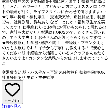
家事や育児のスキマ時間を有効に使えます！ 扶養内勤務は
もちろん、 Wワークとして始めたい方にもオススメ◎ シフ
トの融通が利く、ライフスタイルに合わせて働けますよ♪ ・
★手厚い待遇・福利厚生！ 交通費支給、正社員登用、制服
貸与、社員割引、賞与あり など、とにかく福利厚生が充実
してます！ 仕事終わりに お得にお買いものをして帰れるの
で、家計も大助かり♪ 車通勤もOKなので、たくさん買いも
のしても大丈夫！！ お子さんのお迎えもらくちんです◎ ・
★未経験歓迎！ 学歴×経験不問！！ 未経験・ブランク明け
の方も大歓迎です！ イチから丁寧にお教えするので安心し
てください◎ 未経験から活躍しているスタッフさんもたく
さんいますよ♪ カンタンな業務からお任せしますので できる
こ
交通費支給
駅・バス停から至近
未経験歓迎
扶養控除内OK
社員登用あり
主婦・主夫歓迎
キープする
詳細を見る