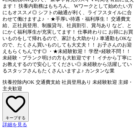
ます！ 扶養内勤務はもちろん、 Wワークとして始めたい方
にもオススメ◎ シフトの融通が利く、ライフスタイルに合
わせて働けますよ♪ ・★手厚い待遇・福利厚生！ 交通費支
給、正社員登用、制服貸与、社員割引、賞与あり など、と
にかく福利厚生が充実してます！ 仕事終わりに お得にお買
いものをして帰れるので、家計も大助かり♪ 車通勤もOKな
ので、たくさん買いものしても大丈夫！！ お子さんのお迎
えもらくちんです◎ ・★未経験歓迎！ 学歴×経験不問！！
未経験・ブランク明けの方も大歓迎です！ イチから丁寧に
お教えするので安心してください◎ 未経験から活躍してい
るスタッフさんもたくさんいますよ♪ カンタンな業
扶養控除内OK
交通費支給
社員登用あり
未経験歓迎
主婦・
主夫歓迎
キープする
詳細を見る