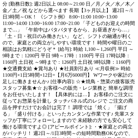
分 [勤務日数]: 週2日以上 08:00～21:00 日／月／火／水／木／
金／土／祝 などから選べます 長期【3ヶ月以上】 週2日～/1
日3時間～OK！ 《シフト例》 8:00~11:00 10:00~13:00
11:00~14:00 13:00~16:00 17:00~21:00 「子どものお迎えの時間
まで…」 「午前中はバタバタするから、お昼過ぎから…」
「土・日・祝日のみ働きたい」 など、シフトの融通が利く
ので、家庭との両立がしやすい環境です！ 時間や曜日のご
相談はお気軽にどうぞ＊ [給与]: 時給 1,100～1,260円 平日 ～
9時まで：1200円 平日 9時～17時：1100円 平日 17時以降：
1160円 土日祝 ～9時まで：1260円 土日祝 9時以降：1160円
★交通費支給 ★賞与あり ★社員割引あり ≪月収例≫ 時給
1100円×1日5時間×12日=【月6万6000円】 Wワークや家計の
足しに働きませんか♪ [仕事内容]: ☆★焼鳥・惣菜の接客販売
スタッフ募集★☆ お客様への販売・レジ業務と 簡単な調理
をお任せいたします！ 【具体的には…】 お客様のご注文に
従ってお惣菜を計量し タッチパネル式のレジで ご注文の商
品を押すだけでお会計は完了！ 調理では「焼く」「揚げ
る」「盛り付ける」といったカンタンな作業です♪ 先輩スタ
ッフが丁寧にフォローしますので 未経験の方でも安心して
働ける環境ですよ◎ [アピールポイント]: ・★家庭との両立
がバッチリ！ 週2日～/1日3時間～の短時間勤務OKなので、