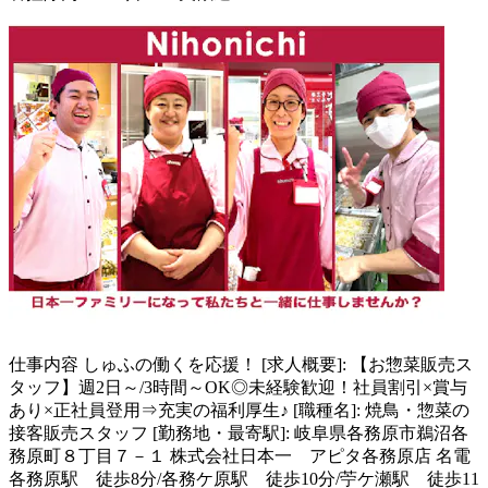
仕事内容
しゅふの働くを応援！ [求人概要]: 【お惣菜販売ス
タッフ】週2日～/3時間～OK◎未経験歓迎！社員割引×賞与
あり×正社員登用⇒充実の福利厚生♪ [職種名]: 焼鳥・惣菜の
接客販売スタッフ [勤務地・最寄駅]: 岐阜県各務原市鵜沼各
務原町８丁目７－１ 株式会社日本一 アピタ各務原店 名電
各務原駅 徒歩8分/各務ケ原駅 徒歩10分/苧ケ瀬駅 徒歩11