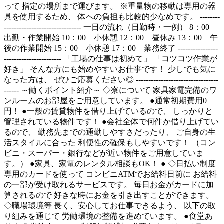
って 指定の場所まで運びます。 ※重量物の移動は専用の器
具を使用するため、 体への負担も比較的少なめです。 --------
------------------------------- 一日の流れ（日勤時・一例） 8：00
出勤・作業開始 10：00 小休憩 12：00 昼休み 13：00 午
後の作業開始 15：00 小休憩 17：00 業務終了 ----------------
----------------------- 「工場の仕事は初めて」 「コツコツ作業が
好き」 そんな方にも始めやすいお仕事です！ 少しでも気に
なった方は、 ぜひご応募ください◎ ---------------------------------
------ ～働くポイント紹介～ ◇寮について 家具家電完備のワ
ンルームのお部屋をご用意しています。 ●通常初期費用0
円！ ●一般の賃貸物件を借り上げているので、 しっかりと
管理されている物件です！ ●会社全体で何件か借り上げてい
るので、 勤務先までの通勤しやすさだったり、 ご自身の生
活スタイルに合った 利便性の確保もしやすいです！ （コン
ビニ・スーパー・銀行などが近い物件をご用意していま
す。） ●家具、家電のレンタル相談もOK！ ● ◇日払い制度
専用のカードを使って コンビニATMでお給料日前に お給料
の一部が受け取れるサービスです。 毎日お金がカードに加
算されるので 好きな時にお金を引き出すことができます。
◇職場環境等 長く、安心してお仕事できるよう、 以下の取
り組みを通じて 労働環境の整備を進めています。 ●食堂あ