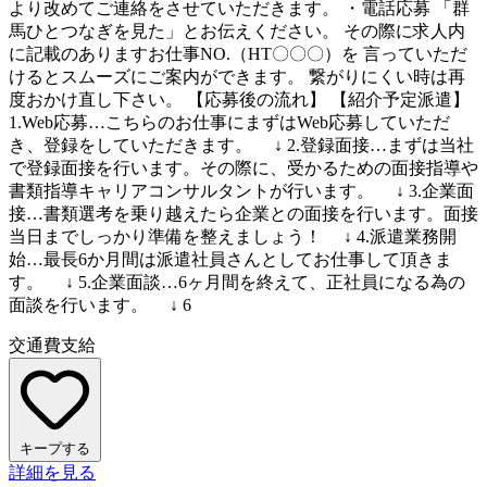
より改めてご連絡をさせていただきます。 ・電話応募 「群
馬ひとつなぎを見た」とお伝えください。 その際に求人内
に記載のありますお仕事NO.（HT〇〇〇）を 言っていただ
けるとスムーズにご案内ができます。 繋がりにくい時は再
度おかけ直し下さい。 【応募後の流れ】 【紹介予定派遣】
1.Web応募…こちらのお仕事にまずはWeb応募していただ
き、登録をしていただきます。 ↓ 2.登録面接…まずは当社
で登録面接を行います。その際に、受かるための面接指導や
書類指導キャリアコンサルタントが行います。 ↓ 3.企業面
接…書類選考を乗り越えたら企業との面接を行います。面接
当日までしっかり準備を整えましょう！ ↓ 4.派遣業務開
始…最長6か月間は派遣社員さんとしてお仕事して頂きま
す。 ↓ 5.企業面談…6ヶ月間を終えて、正社員になる為の
面談を行います。 ↓ 6
交通費支給
キープする
詳細を見る