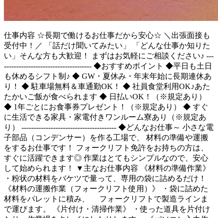
仕事内容
☆長期で働けるお仕事だから安心☆ ＼出張面接も
受付中！／ 「話だけ聞いてみたい」 「どんな仕事か知りた
い」そんな方も大歓迎！ まずはお気軽にご相談ください♪ ---
------------------------------------ ◆おすすめポイント ◆平日も土日
も休めるシフト制♪ ◆ GW・夏休み・年末年始に長期連休あ
り！ ◆ 駐車場無料＆車通勤OK！ ◆ 社員食堂利用OK♪あた
たかいご飯が食べられます ◆ 日払いOK！（※規定あり）
◆ 1年ごとにお食事券プレゼント！（※規定あり） ◆ すぐ
に生活できる家具・家電付きワンルーム寮あり（※規定あ
り） --------------------------------------- ◆どんなお仕事～ 小さな電
子部品（コンデンサー）を作る工場で、 材料の準備や運搬
をするお仕事です！ フォークリフト免許をお持ちの方は、
すぐに活躍できます◎ 作業はとてもシンプルなので、安心
して始められます！ ▼主なお仕事内容 《材料の準備作業》
・粉状の材料をバケツで量って、専用の袋に詰めるだけ！
《材料の運搬作業（フォークリフト使用）》 ・袋に詰めた
材料をパレットに積み、 フォークリフトで製造ラインま
で運びます。 《片付け・清掃作業》 ・使った道具を片付け