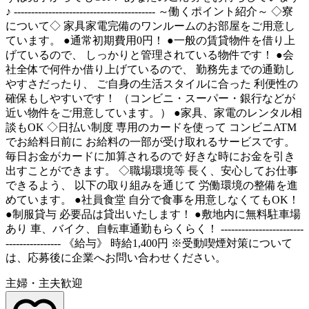
♪ ----------------------------------------- ～働くポイント紹介～ ◇寮
について◇ 家具家電完備のワンルームのお部屋をご用意し
ています。 ●通常初期費用0円！ ●一般の賃貸物件を借り上
げているので、 しっかりと管理されている物件です！ ●会
社全体で何件か借り上げているので、 勤務先までの通勤し
やすさだったり、 ご自身の生活スタイルに合った 利便性の
確保もしやすいです！ （コンビニ・スーパー・銀行などが
近い物件をご用意しています。） ●家具、家電のレンタル相
談もOK ◇日払い制度 専用のカードを使って コンビニATM
でお給料日前に お給料の一部が受け取れるサービスです。
毎日お金がカードに加算されるので 好きな時にお金を引き
出すことができます。 ◇職場環境等 長く、安心してお仕事
できるよう、 以下の取り組みを通じて 労働環境の整備を進
めています。 ●社員食堂 自分で食事を用意しなくてもOK！
●制服貸与 必要品は貸出いたします！ ●敷地内に無料駐車場
あり 車、バイク、自転車通勤もらくらく！ ------------------------
---------------- 《給与》 時給1,400円 ※受動喫煙対策について
は、応募後に企業へお問い合わせください。
主婦・主夫歓迎