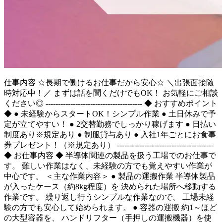
仕事内容
☆長期で働けるお仕事だから安心☆ ＼出張面接随
時対応中！／ まずは話を聞くだけでもOK！ お気軽にご相談
ください◎ --------------------------------------- ◆ おすすめポイント
◆ ● 未経験からスタートOK！シンプル作業 ● 土日休みで予
定が立てやすい！ ● 2交替勤務でしっかり稼げます ● 日払い
制度あり※規定あり ● 制服貸与あり ● 入社1年ごとにお食事
券プレゼント！（※規定あり） ---------------------------------------
◆ お仕事内容 ◆ 半導体関連の製品を扱う工場でのお仕事で
す。 難しい作業はなく、未経験の方でも覚えやすい作業が
中心です。 ＜主な作業内容＞ ● 製品の運搬作業 半導体製品
が入ったケース（約8kg程度）を 決められた場所へ移動する
作業です。 繰り返し行うシンプルな作業なので、 工場未経
験の方でも安心して始められます。 ● 容器の運搬 約1～ほど
の大型容器を、 ハンドリフター（手押しの運搬機器）を使