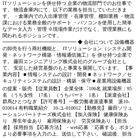
ITソリューションを併せ持つ 企業の物流部門でのお仕事で
す。 物流倉庫内にて、以下の業務を担当していただきま
す。 ・倉庫内での入出庫管理 ・在庫管理、棚卸業務 ・物流
課における業務全般のサポート ・パソコンを使用した簡単
なデータ入力・管理 ※現場作業だけでなく、管理業務にも
関われるポジションです。
━━━━━━━━━━━━━━━ ◆ 会社について 設備機器
の卸売を行う商社機能と、 ITソリューション（システム開
発・ネットワーク構築・情報通信施工）を 併せ持つ企業で
す。 藤田エンジニアリング株式会社のグループ会社とし
て、 安定した経営基盤のもと事業を展開しています。 【事
業内容】 ■ 情報システムの設計・開発 ■ ネットワーク／セ
キュリティシステムの設計・構築・保守 ■ 産業用設備機器
の提案・販売 【従業員数】 企業全体︓106名 就業場所：95
名 （うち女性 17名） （うちパート 1名） 【派遣会社】
群馬ひとつなぎ 【許可番号】 一般労働者派遣事業 派10-
010014 有料職業紹介 10-ユ-010012 【勤務先】 藤田ソリュ
ーションパートナーズ株式会社 【加入保険】 健康保険あ
り 厚生年金あり 雇用保険あり 労災保険あり 【担当
者】 採用担当 【応募方法】 ・web応募 「応募する」ボタン
より必要事項を入力の上、送信して下さい。 確認後、担当