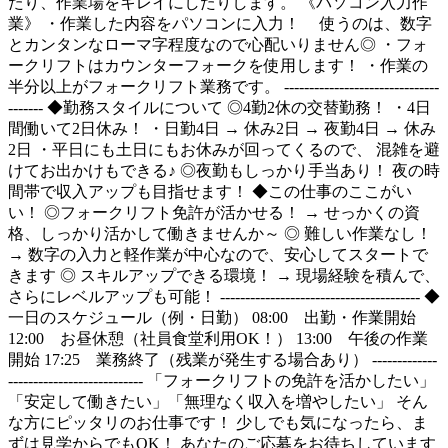
たり、作業場をキレイにしたりします。 《パソコン入力作
業》 ・作業した内容をパソコンに入力！ 使うのは、数字
とカンタンなローマ字程度なので心配いりません◎ ・フォ
ークリフトはカウンターフォークを使用します！ ・作業の
半分以上がフォークリフト業務です。 -------------------------------
------- ◆勤務スタイルについて ◎4勤2休の交替勤務！ ・4日
間働いて2日休み！ ・日勤4日 → 休み2日 → 夜勤4日 → 休み
2日 ・平日にも土日にもお休みが回ってくるので、 混雑を避
けてお出かけもできる♪ ◎夜勤もしっかり手当あり！ 夜の時
間帯で収入アップも目指せます！ ◆この仕事のここがい
い！ ◎フォークリフト免許が活かせる！ → せっかくの資
格、しっかり活かして働きませんか～ ◎ 難しい作業なし！
→ 数字の入力と軽作業が中心なので、安心してスタートで
きます ◎ スキルアップできる環境！ → 現場経験を積んで、
さらにレベルアップも可能！ ---------------------------------------- ◆
一日のスケジュール（例・日勤） 08:00 出勤・作業開始
12:00 お昼休憩（社員食堂利用OK！） 13:00 午後の作業
開始 17:25 業務終了（残業が発生する場合あり） -------------
--------------------------- 「フォークリフトの免許を活かしたい」
「安定して働きたい」「無理なく収入を増やしたい」 そん
な方にピッタリのお仕事です！ 少しでも気になったら、ま
ずは見学からでもOK！ あなたのご応募をお待ちしています