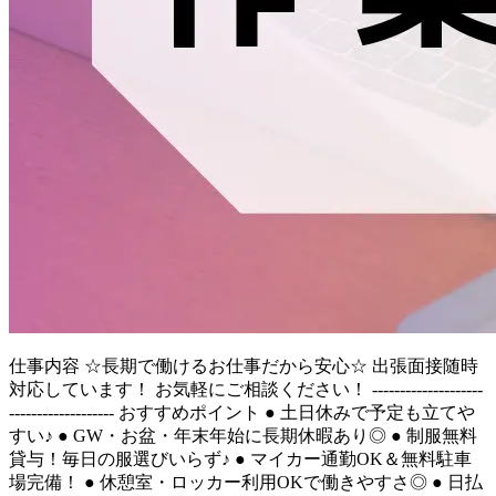
仕事内容
☆長期で働けるお仕事だから安心☆ 出張面接随時
対応しています！ お気軽にご相談ください！ --------------------
------------------- おすすめポイント ● 土日休みで予定も立てや
すい♪ ● GW・お盆・年末年始に長期休暇あり◎ ● 制服無料
貸与！毎日の服選びいらず♪ ● マイカー通勤OK＆無料駐車
場完備！ ● 休憩室・ロッカー利用OKで働きやすさ◎ ● 日払