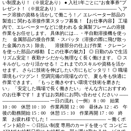
い制度あり！（※規定あり） ● 入社1年ごとに“お食事券”プ
レゼント！（※規定あり） --------------------------------------- ＼ア
ーク溶接の資格を活かして働こう！／ エレベーター部品の
製造に 関わる溶接作業スタッフ募集！ 【お仕事内容】 工場
内で、エレベーターなどに使われる 金属製フレームの溶接
作業をお任せします。 具体的には… ・半自動溶接機を使っ
た 金属部品の接合作業 ・スパッタ（溶接の際に飛び散っ
た金属のカス）除去、 溶接部分の仕上げ作業 ・クレーン
を使った部品の移動 【この仕事の魅力】 ◎ 日勤のみで生活
リズム安定！ 夜勤ナシだから無理なく長く働けます。 ◎ ス
キルがしっかり活かせる！ これまでのスキルや資格を活か
せます。 さらに技術を伸ばしたい方にもピッタリ！ ◎ 職場
環境もバツグン！ 空調完備の現場なので、 夏も冬も快適に
作業できます。 「もっと働きやすい環境で技術を磨きた
い」 「安定した職場で長く働きたい」 そんな方におすすめ
のお仕事です！ まずはお気軽にお問い合わせください♪ ------
-------------------------------- 一日の流れ（一例） 8：00 始業
10：00 休憩 10：10 作業再開 12：00 昼休み 12：45 午
後の勤務開始 15：00 休憩 15：10 作業再開 17：00 終
業 お疲れ様でした！ -------------------------------------- ～働くポ
イント紹介～ ◇日払い制度 専用のカードを使って コンビニ