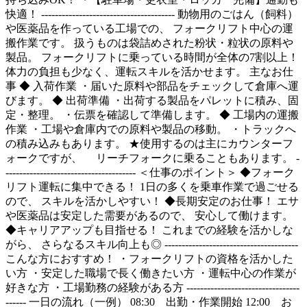
快適！ --------------------------------------- 動物用のごはん（飼料）
や医薬品を作っている工場での、 フォークリフト中心の運
搬作業です。 扱うものは袋詰めされた粉状・粒状の原料や
製品。 フォークリフトに乗っている時間が全体の7割以上！
体力の負担も少なく、運転スキルを活かせます。 主なお仕
事 ◆ 入荷作業 ・届いた原料や部品をチェックして倉庫へ運
びます。 ◆ 出荷準備 ・出荷する製品をパレットに積み、固
定・整理。 ・伝票を確認して準備します。 ◆ 工場内の運搬
作業 ・工場や倉庫内での原料や製品の移動。 ・トラックへ
の積み込みもあります。 ★使用するのは主にカウンターフ
ォークですが、 リーチフォークに乗ることもあります。 -
-------------------------------------- ＜仕事のポイント＞ ◆フォーク
リフト運転に集中できる！ 1日の多くを乗車作業で過ごせる
ので、 スキルを活かしやすい！ ◆長期安定のお仕事！ エサ
や医薬品は安定した需要があるので、 安心して働けます。
◆キャリアアップも目指せる！ これまでの経験を活かしな
がら、 さらなるスキル向上も◎ ---------------------------------------
こんな方におすすめ！ ・フォークリフトの資格を活かした
い方 ・安定した職場で長く働きたい方 ・運転中心の作業が
好きな方 ・工場勤務の経験がある方 ---------------------------------
------ 一日の流れ（一例） 08:30 出勤・作業開始 12:00 お