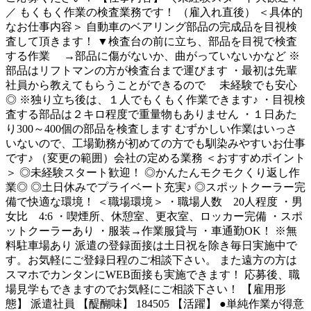
／ もくもく作業の検査業務です！ （雇入れ直後） ＜具体的
なお仕事内容＞ 自動車のベアリング部品の完成品を目視検
査して頂きます！ ▼検査台の前に立ち、部品を目視で検査
する作業 →部品に傷がないか、曲がっていないかなど ※
部品はリフトマンの方が検査台まで運びます ・最初は先輩
社員から教えてもらうことができるので 未経験でも安心
◎ ※独り立ち後は、１人でもくもく作業できます♪ ・目視検
査する部品は２キロ程度で重量物もありません ・１日あた
り300～400個の部品を検査します むずかしい作業はいっさ
いないので、工場勤務が初めての方でも馴染みやすいお仕事
です♪ （変更の範囲）会社の定める業務 ＜おすすめポイント
＞ ◎未経験スタート歓迎！ ◎かんたんモクモクくり返し作
業◎ ◎土日休みでプライベート充実♪ ◎スポットクーラー完
備で快適な環境！ ＜職場環境＞ ・職場人数 20人程度 ・男
女比 4:6 ・喫煙所、休憩室、更衣室、ロッカー完備 ・スポ
ットクーラーあり ・服装→作業服貸与 ・車通勤OK！ ※無
料駐車場あり 派遣の登録面接は土日祝を除き毎日実施中で
す。お気軽にご登録日程のご相談下さい。 また遠方の方は
スマホでカンタンにWEB面接も実施できます！ 応募後、職
場見学もできますのでお気軽にご相談下さい！ 【雇用形
態】 派遣社員 【醍醐味】 184505 【活躍】 ●単純作業が得意