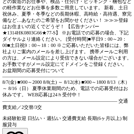
どの製造のお仕事や、検品・仕分け・ピッキング・梱包など
の軽作業などお仕事を多数ご用意しています。 新着、土日
祝休み、夏季・冬季などの長期休暇、高時給・高待遇、寮完
備など…あなたのご希望をお聞かせください！ ≫≫≫登録
はお住まいの近くでどうぞ！ 【広告ナンバー
★1314HK0803G66★77-S】 ※お電話での応募の場合、下記
ダイヤルより連絡ください。 [受付時間]■平日9：00～20：
00■土日祝9：00～18：00 ※ご応募いただいた皆様には、弊
社よりご案内のメールを差し上げます。 携帯メールご利用
の方は、メール設定により受信できない場合がございます。
お手数ですがメール設定にてドメインをご登録ください。
お盆期間の応募受付について
――――――――――――――――――――――――
8/7(金) ■900～2000 8/8(土) ～ 8/12(水) ■900～1800 8/13（木）
～ 8/16（日） 夏季休業期間のため、電話での応募受付はお
休みです。 WEB応募は24ｈ受付中！
―――――――――――――――――――――――― 交通
費支給／2交替/3交
未経験歓迎
日払い・週払い
交通費支給
長期(6ヶ月以上)
制
服貸与