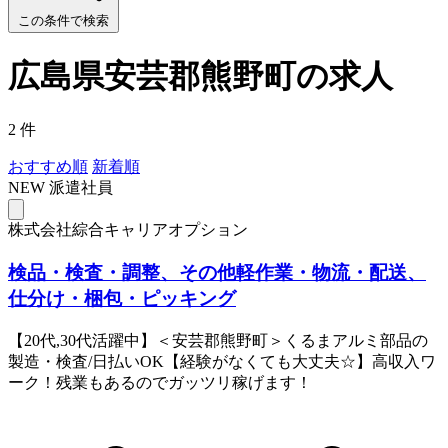
この条件で検索
広島県安芸郡熊野町の求人
2 件
おすすめ順
新着順
NEW
派遣社員
株式会社綜合キャリアオプション
検品・検査・調整、その他軽作業・物流・配送、
仕分け・梱包・ピッキング
【20代,30代活躍中】＜安芸郡熊野町＞くるまアルミ部品の
製造・検査/日払いOK【経験がなくても大丈夫☆】高収入ワ
ーク！残業もあるのでガッツリ稼げます！