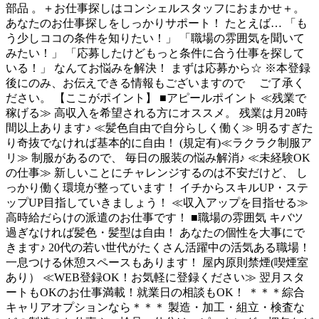
部品 。＋お仕事探しはコンシェルスタッフにおまかせ＋。
あなたのお仕事探しをしっかりサポート！ たとえば… 「も
う少しココの条件を知りたい！」 「職場の雰囲気を聞いて
みたい！」 「応募したけどもっと条件に合う仕事を探して
いる！」 なんてお悩みを解決！ まずは応募から☆ ※本登録
後にのみ、お伝えできる情報もございますので ご了承く
ださい。 【ここがポイント】 ■アピールポイント ≪残業で
稼げる≫ 高収入を希望される方にオススメ。 残業は月20時
間以上あります♪ ≪髪色自由で自分らしく働く≫ 明るすぎた
り奇抜でなければ基本的に自由！ (規定有)≪ラクラク制服ア
リ≫ 制服があるので、 毎日の服装の悩み解消♪ ≪未経験OK
の仕事≫ 新しいことにチャレンジするのは不安だけど、 し
っかり働く環境が整っています！ イチからスキルUP・ステ
ップUP目指していきましょう！ ≪収入アップを目指せる≫
高時給だらけの派遣のお仕事です！ ■職場の雰囲気 キバツ
過ぎなければ髪色・髪型は自由！ あなたの個性を大事にで
きます♪ 20代の若い世代がたくさん活躍中の活気ある職場！
一息つける休憩スペースもあります！ 屋内原則禁煙(喫煙室
あり） ≪WEB登録OK！お気軽に登録ください≫ 翌月スタ
ートもOKのお仕事満載！就業日の相談もOK！ ＊＊＊綜合
キャリアオプションなら＊＊＊ 製造・加工・組立・検査な