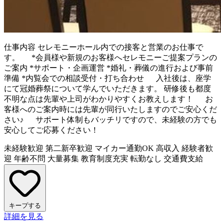
仕事内容
セレモニーホール内での接客と営業のお仕事で
す。 *会員様や新規のお客様へセレモニーご提案プランの
ご案内 *サポート・企画運営 *婚礼・葬儀の進行および事前
準備 *内覧会での相談受付・打ち合わせ 入社後は、座学
にて冠婚葬祭について学んでいただきます。 研修後も都度
不明な点は先輩や上司がわかりやすくお教えします！ お
客様へのご案内時には先輩が同行いたしますのでご安心くだ
さい♪ サポート体制もバッチリですので、未経験の方でも
安心してご応募ください！
未経験歓迎
第二新卒歓迎
マイカー通勤OK
高収入
経験者歓
迎
年齢不問
大量募集
教育制度充実
転勤なし
交通費支給
キープする
詳細を見る