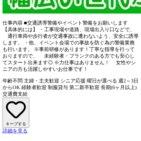
仕事内容
■交通誘導警備やイベント警備をお願いします
【具体的には】 ・工事現場や道路、現場出入り口などで、
通行車両や歩行者が交通事故に遭わないよう、安全に誘導
します。 ・他、イベント会場での事故を防ぐ為の警備業務
も行います。 ※事前研修があります！丁寧な指導を行って
おりますので、 未経験者・ブランクのある方でも安心し
てスタート出来ます◎ ※力仕事はありません！ 女性やシ
ニアの方も活躍しやすいお仕事です！
年齢不問
主婦・主夫歓迎
シニア応援
曜日が選べる
週2～3日
からOK
経験者歓迎
制服貸与
第二新卒歓迎
長期(6ヶ月以上)
交通費支給
キープする
詳細を見る