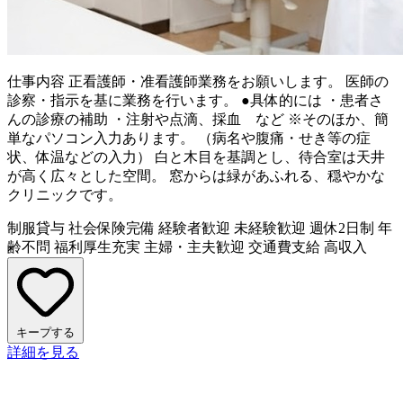
仕事内容
正看護師・准看護師業務をお願いします。 医師の
診察・指示を基に業務を行います。 ●具体的には ・患者さ
んの診療の補助 ・注射や点滴、採血 など ※そのほか、簡
単なパソコン入力あります。 （病名や腹痛・せき等の症
状、体温などの入力） 白と木目を基調とし、待合室は天井
が高く広々とした空間。 窓からは緑があふれる、穏やかな
クリニックです。
制服貸与
社会保険完備
経験者歓迎
未経験歓迎
週休2日制
年
齢不問
福利厚生充実
主婦・主夫歓迎
交通費支給
高収入
キープする
詳細を見る