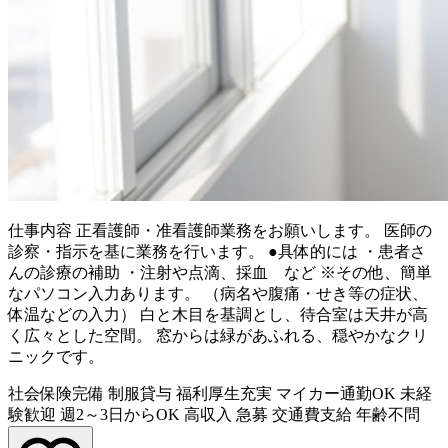
仕事内容
正看護師・准看護師業務をお願いします。 医師の
診察・指示を基に業務を行います。 ●具体的には ・患者さ
んの診療の補助 ・注射や点滴、採血 など ※その他、簡単
なパソコン入力あります。 （病名や腹痛・せき等の症状、
体温などの入力） 白と木目を基調とし、待合室は天井が高
く広々とした空間。 窓からは緑があふれる、穏やかなクリ
ニックです。
社会保険完備
制服貸与
福利厚生充実
マイカー通勤OK
未経
験歓迎
週2～3日からOK
高収入
急募
交通費支給
年齢不問