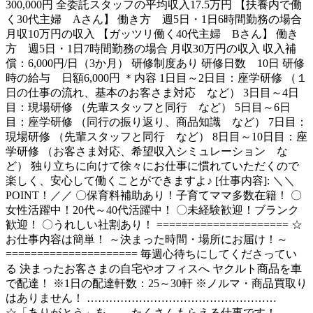
300,000円 全委託スタッフの平均収入17.5万円 【扶養内で働
く30代主婦 Aさん】 働き方 週5日・1日6時間勤務の場合
月収10万円の収入 【ガッツリ働く40代主婦 Bさん】 働き
方 週5日・1日7時間勤務の場合 月収30万円の収入 収入補
償：6,000円/日（3か月） 研修制度あり 研修日数 10日 研修
時の給与 日額6,000円 ＊内容 1日目～2日目：座学研修 （１
日の仕事の流れ、基本のお客さま対応 など） 3日目～4日
目：現場研修 （先輩スタッフと同行 など） 5日目～6日
目：座学研修 （同行の振り返り、商品知識 など） 7日目：
現場研修 （先輩スタッフと同行 など） 8日目～10日目：座
学研修 （お客さま対応、希望収入シミュレーション な
ど） 独り立ちに向けて徐々にお仕事に慣れていただくので
楽しく、安心して働くことができますよ♪ [仕事内容]: ＼＼
POINT！／／ 〇保育料補助あり！子育てママ多数在籍！ 〇
女性活躍中！20代～40代活躍中！ 〇未経験歓迎！ブランク
歓迎！ 〇うれしい社割あり！ ===================== ☆
お仕事内容は簡単！ ～決まった時間・場所にお届け！～
===================== 毎週心待ちにしてくださってい
る 決まったお客さまの自宅やオフィスへ ヤクルト商品を車
で配達！ ※1日の配達軒数：25～30軒 ※ノルマ・商品買取り
はありません！ ……………………………………………
☆「ありがとう」を たくさんもらえる仕事です！