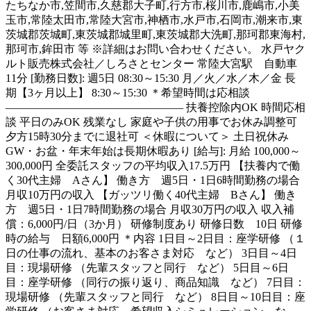
たちなか市,笠間市,久慈郡大子町,行方市,桜川市,鹿嶋市,小美
玉市,常陸太田市,常陸大宮市,神栖市,水戸市,石岡市,潮来市,東
茨城郡茨城町,東茨城郡城里町,東茨城郡大洗町,那珂郡東海村,
那珂市,鉾田市 等 ※詳細はお問い合わせください。 水戸ヤク
ルト販売株式会社／しろさとセンター 常陸大宮駅 自動車
11分 [勤務日数]: 週5日 08:30～15:30 月／火／水／木／金 長
期【3ヶ月以上】 8:30～15:30 ＊希望時間は応相談
―――――――――――――――― 扶養控除内OK 時間応相
談 平日のみOK 残業なし 家庭や子供の用事でお休み調整可
夕方15時30分までに退社可 ＜休暇について＞ 土日祝休み
GW・お盆・年末年始は長期休暇あり [給与]: 月給 100,000～
300,000円 全委託スタッフの平均収入17.5万円 【扶養内で働
く30代主婦 Aさん】 働き方 週5日・1日6時間勤務の場合
月収10万円の収入 【ガッツリ働く40代主婦 Bさん】 働き
方 週5日・1日7時間勤務の場合 月収30万円の収入 収入補
償：6,000円/日（3か月） 研修制度あり 研修日数 10日 研修
時の給与 日額6,000円 ＊内容 1日目～2日目：座学研修 （１
日の仕事の流れ、基本のお客さま対応 など） 3日目～4日
目：現場研修 （先輩スタッフと同行 など） 5日目～6日
目：座学研修 （同行の振り返り、商品知識 など） 7日目：
現場研修 （先輩スタッフと同行 など） 8日目～10日目：座