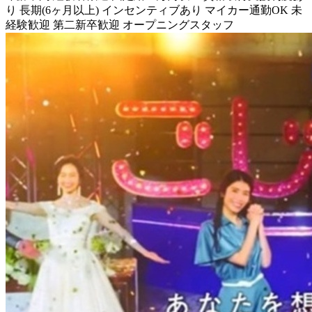
り
長期(6ヶ月以上)
インセンティブあり
マイカー通勤OK
未
経験歓迎
第二新卒歓迎
オープニングスタッフ