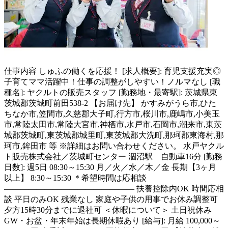
仕事内容
しゅふの働くを応援！ [求人概要]: 育児支援充実◎
子育てママ活躍中！仕事の調整がしやすい！ノルマなし [職
種名]: ヤクルトの販売スタッフ [勤務地・最寄駅]: 茨城県東
茨城郡茨城町前田538-2 【お届け先】 かすみがうら市,ひた
ちなか市,笠間市,久慈郡大子町,行方市,桜川市,鹿嶋市,小美玉
市,常陸太田市,常陸大宮市,神栖市,水戸市,石岡市,潮来市,東茨
城郡茨城町,東茨城郡城里町,東茨城郡大洗町,那珂郡東海村,那
珂市,鉾田市 等 ※詳細はお問い合わせください。 水戸ヤクル
ト販売株式会社／茨城町センター 涸沼駅 自動車16分 [勤務
日数]: 週5日 08:30～15:30 月／火／水／木／金 長期【3ヶ月
以上】 8:30～15:30 ＊希望時間は応相談
―――――――――――――――― 扶養控除内OK 時間応相
談 平日のみOK 残業なし 家庭や子供の用事でお休み調整可
夕方15時30分までに退社可 ＜休暇について＞ 土日祝休み
GW・お盆・年末年始は長期休暇あり [給与]: 月給 100,000～