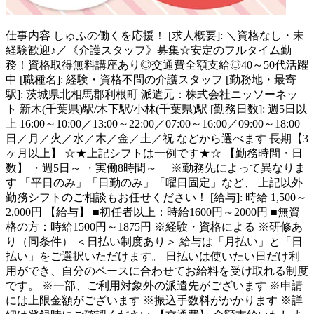
仕事内容
しゅふの働くを応援！ [求人概要]: ＼資格なし・未
経験歓迎♪／《介護スタッフ》募集☆安定のフルタイム勤
務！資格取得無料講座あり◎交通費全額支給◎40～50代活躍
中 [職種名]: 経験・資格不問の介護スタッフ [勤務地・最寄
駅]: 茨城県北相馬郡利根町 派遣元：株式会社ニッソーネッ
ト 新木(千葉県)駅/木下駅/小林(千葉県)駅 [勤務日数]: 週5日以
上 16:00～10:00／13:00～22:00／07:00～16:00／09:00～18:00
日／月／火／水／木／金／土／祝 などから選べます 長期【3
ヶ月以上】 ☆★上記シフトは一例です★☆ 【勤務時間・日
数】 ・週5日～ ・実働8時間～ ※勤務先によって異なりま
す 「平日のみ」「日勤のみ」「曜日固定」など、 上記以外
勤務シフトのご相談もお任せください！ [給与]: 時給 1,500～
2,000円 【給与】 ■初任者以上：時給1600円～2000円 ■無資
格の方：時給1500円～1875円 ※経験・資格による ※研修あ
り（同条件） ＜日払い制度あり＞ 給与は「月払い」と「日
払い」をご選択いただけます。 日払いは使いたい日だけ利
用ができ、自分のペースに合わせてお給料を受け取れる制度
です。 ※一部、ご利用対象外の派遣先がございます ※申請
には上限金額がございます ※振込手数料がかかります ※詳