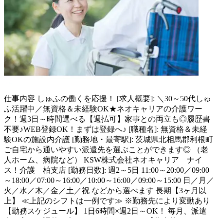
仕事内容
しゅふの働くを応援！ [求人概要]: ＼30～50代しゅ
ふ活躍中／無資格＆未経験OK★ネオキャリアの介護ワー
ク！週3日～時間選べる【週払可】家事との両立も◎履歴書
不要♪WEB登録OK！まずは登録へ♪ [職種名]: 無資格＆未経
験OKの施設内介護 [勤務地・最寄駅]: 茨城県北相馬郡利根町
ご自宅から通いやすい派遣先を選ぶことができます◎ （老
人ホーム、病院など） KSW株式会社ネオキャリア ナイ
ス！介護 柏支店 [勤務日数]: 週2～5日 11:00～20:00／09:00
～18:00／07:00～16:00／10:00～16:00／09:00～15:00 日／月／
火／水／木／金／土／祝 などから選べます 長期【3ヶ月以
上】 ≪上記のシフトは一例です≫ ※勤務先により変動あり
【勤務スケジュール】 1日6時間×週2日～OK！ 毎月、派遣