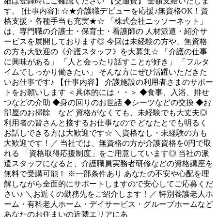
細は登録時にご確認ください 【交通費】 全額支給いたしま
す。 [仕事内容]: ☆★介護職デビューを応援♪無資格OK！資
格支援・各種手当も充実★☆ 「株式会社ニッソーネット」
は、専門職の介護士・保育士・看護師の 人材派遣・紹介サ
ービスを展開しております◎ 今回は未経験の方や、無資格
の方も大歓迎の《介護スタッフ》を大募集☆ 「介護の仕事
に興味がある」 「人と会ったり話すことが好き」 「フルタ
イムでしっかり働きたい」 そんな方にぜひ活躍いただきた
いお仕事です♪ 【仕事内容】 介護施設の利用者さまのサポー
トをお願いします ＜具体的には・・＞ ◆食事、入浴、排せ
つなどの介助 ◆身の回りのお世話 ◆シーツなどの交換 ◆お
部屋のお掃除 など 資格がなくても、未経験でも大丈夫◎
利用者の皆さんと接するお仕事なので どなたとでも明るく
お話しできる方は大歓迎です☆ ＼資格なし・未経験の方も
大歓迎です！／ 当社では、無資格の方が介護資格を0円で取
れる 「資格取得応援制度」をご用意しています◎ 当社の派
遣スタッフになると、介護職員実務者研修などの資格講座を
無料で受講可能！ ※一部条件あり あなたの不安や心配を理
解しながら全面的にサポートしますので安心してご応募くだ
さい♪ ＼お近くの勤務先をご紹介します！／ 特別養護老人ホ
ーム・有料老人ホーム・デイサービス・グループホームなど
あなたのお住まいの近隣エリアにあ