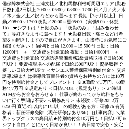
備保障株式会社 土浦支社／北相馬郡利根町周辺エリア [勤務
日数]: 週2日以上 20:00～05:00／08:00～17:00 日／月／火／水
／木／金／土／祝 などから選べます 長期【3ヶ月以上】 日
勤／08:00～17:00 夜勤／20:00～翌05:00 （実働8.0h・休憩
1h） ★シフトは「日勤のみ」「夜勤のみ」「組み合わせ
て」等好きなように選べます！ ★勤務日数・曜日などは希
望をお聞きしますので自由がききます。面接時にお気軽にご
相談ください！ [給与]: 日給 12,000～15,500円 日勤：日給
12000円 ＋ 交通費を別途支給 夜勤：日給14000円 ＋
交通費を別途支給 交通誘導警備業務2級資格取得で日給500
円UP！ 要資格現場への配属で日給1500円UP！ 資格取得で
嬉しい日給大幅UP☆ ＜サンエス警備保障特別給付金＞ 交通
誘導2級または指導教育責任者の資格をお持ちの方には10万
円を特別給付金としてプレゼント！ ※30勤務で3万円、60勤
務で7万円 ※規定あり ＜日払いOK（規定あり）＞ 24時間
ATMからお金をおろせる！ 仕事が終わってから給料をもら
いに行く手間は不要♪ ＜研修あり＞ 未経験：研修20h 2万
6250円 直近3年以内に1年以上の経験がある方：研修7h 有資
格者：新任研修免除（現任研修はあり/6h） [仕事内容]: ＼業
界トップクラスの高日給★特別給付金10万円も！日払い可＆
シフト自由／ とにかく日給が良い！！高日給で安心・安定