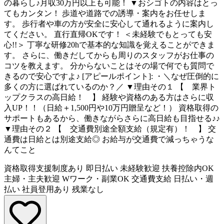
の暮らし♪月収30万円以上も可能！ ▼おシゴトの内容はとっ
てもカンタン！ 歩道や道路での誘導・案内をお任せしま
す。 歩行者や車の方が安全に安心して通れるように案内し
てください。 直行直帰OKです！ ＜未経験でもとっても安
心!!＞ 丁寧な研修20hで基本的な知識を覚えることができま
す。 さらに、働きだしてからも周りのスタッフがお仕事の
コツを教えます。 分からないことはその場で何でも質問で
きるので安心ですよ♪ [アピールポイント]: ・＼なぜ圧倒的に
多くの方に選ばれているのか？／ ▼理由その１ 【 業界ト
ップクラスの高日給！ 】 経験や資格のある方はさらに収
入UP！！（日給＋1,500円や10万円贈呈など！） 資格取得の
サポートもあるから、働きながらさらに高日給も目指せる♪♪
▼理由その２ 【 交通費別途全額支給（規定有）！ 】 交
通費は日給とは別途支給◎ お給与が交通費で減っちゃうな
んてこと
資格取得支援制度あり
即日払い
未経験歓迎
扶養控除内OK
主婦・主夫歓迎
Wワーク・副業OK
交通費支給
日払い・週
払い
社員登用あり
残業なし