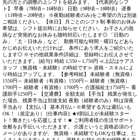
先の方との調整の上シフトを組みます。 【代表的なシフ
ト】 早番（7時頃～16時頃） 日勤（9時頃～18時頃） 遅番
（11時頃～20時頃） ※夜勤(経験者のみ)をご希望の方は別途
ご相談ください。 【休日】 月ごとのシフト制 事前のお休み
希望は、シフト提出時にお知らせください。 お子さんの急
病など突発的なお休みも随時対応いたします◎ 「日勤の
み」「土・日休み」など、 勤務可能な時間・曜日などあら
かじめお伝えいただければ、 条件にあう求人をご紹介いた
します◎ ※その他就業条件詳細は、登録時にお伝えさせて
いただきます。 [給与]: 時給 1,550～1,750円 ≪上記はケアス
タッフ（無資格・未経験）の時給です≫ 資格・スキルによ
り時給はアップします。 【参考時給】 未経験者（無資格）
1550円～ 未経験者（有資格）1550円～ 経験者（無資格）
1700円～ 経験者（有資格）1700円～ 介護福祉士1750円～ 看
護助手1250円～ 【交通費】 全額支給 【手当】 残業が発生し
た場合、残業手当は別途支給 夜勤（経験者のみ）時は深夜
手当あり 【支払い】 基本月払い ※希望する方は週払いも
OK！（規定あり） [仕事内容]: ★8割以上が未経験スター
ト！働きたいを応援します！★ ご利用者様の生活サポート
全般をお手伝いいただきます。 介護というと資格必須のイ
メージがありますが、 無資格・未経験でもOKな仕事は、た
くさんあります♪ もちろん、資格をお持ちの方や経験者も大