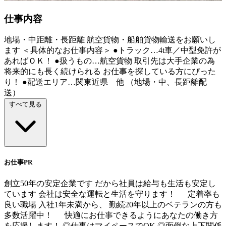
仕事内容
地場・中距離・長距離 航空貨物・船舶貨物輸送をお願いし
ます ＜具体的なお仕事内容＞ ●トラック…4t車／中型免許が
あればＯＫ！ ●扱うもの…航空貨物 取引先は大手企業の為
将来的にも長く続けられる お仕事を探している方にぴった
り！ ●配送エリア…関東近県 他 （地場・中、長距離配
送）
すべて見る
お仕事PR
創立50年の安定企業です だから社員は給与も生活も安定し
ています 会社は安全な運転と生活を守ります！ 定着率も
良い職場 入社1年未満から、 勤続20年以上のベテランの方も
多数活躍中！ 快適にお仕事できるようにあなたの働き方
を応援します！ ◎仕事はマイペースでOK ◎面倒な上下関係