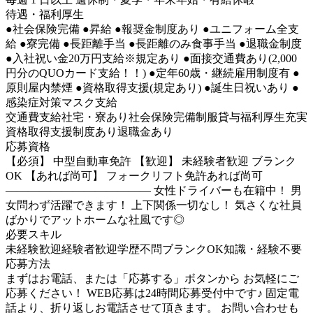
待遇・福利厚生
●社会保険完備 ●昇給 ●報奨金制度あり ●ユニフォーム全支
給 ●寮完備 ●長距離手当 ●長距離のみ食事手当 ●退職金制度
●入社祝い金20万円支給※規定あり ●面接交通費あり(2,000
円分のQUOカード支給！！) ●定年60歳・継続雇用制度有 ●
原則屋内禁煙 ●資格取得支援(規定あり) ●誕生日祝いあり ●
感染症対策マスク支給
交通費支給
社宅・寮あり
社会保険完備
制服貸与
福利厚生充実
資格取得支援制度あり
退職金あり
応募資格
【必須】 中型自動車免許 【歓迎】 未経験者歓迎 ブランク
OK 【あれば尚可】 フォークリフト免許あれば尚可
――――――――――――― 女性ドライバーも在籍中！ 男
女問わず活躍できます！ 上下関係一切なし！ 気さくな社員
ばかりでアットホームな社風です◎
必要スキル
未経験歓迎
経験者歓迎
学歴不問
ブランクOK
知識・経験不要
応募方法
まずはお電話、または「応募する」ボタンから お気軽にご
応募ください！ WEB応募は24時間応募受付中です♪ 固定電
話より、折り返しお電話させて頂きます。 お問い合わせも