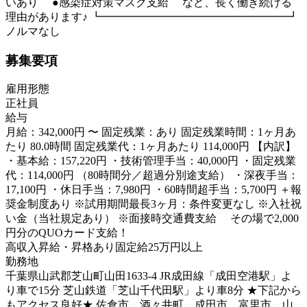
いあり ●感染症対策マスク支給 など、長く働き続ける
理由があります♪ ┗━━━━━━━━━━━━━━━━━┛
ノルマなし
募集要項
雇用形態
正社員
給与
月給：342,000円 〜 固定残業：あり 固定残業時間：1ヶ月あ
たり 80.0時間 固定残業代：1ヶ月あたり 114,000円 【内訳】
・基本給：157,220円 ・技術管理手当：40,000円 ・固定残業
代：114,000円 （80時間分／超過分別途支給） ・深夜手当：
17,100円 ・休日手当：7,980円 ・60時間超手当：5,700円 ＋報
奨金制度あり ※試用期間最長3ヶ月：条件変更なし ※入社祝
い金（当社規定あり） ※面接時交通費支給 その場で2,000
円分のQUOカード支給！
高収入
昇給・昇格あり
固定給25万円以上
勤務地
千葉県山武郡芝山町山田1633-4 JR成田線「成田空港駅」よ
り車で15分 芝山鉄道「芝山千代田駅」より車8分 ★下記から
もアクセス良好★ 佐倉市 酒々井町 成田市 富里市 山