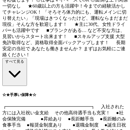
一切なし ★60歳以上の方も活躍中！今までの経験活かし
てチャレンジOK！ 「そろそろ体力的にも、運転メインに切
り替えたい」「現場はきつくなったけど、運転ならまだまだ
現役」そんな方を歓迎します！ ★主に30代、女性ドライ
バーも活躍中です ■ブランクがある… など不安な方は、
見習いからスタート出来ます！ ■スキルアップ支援 大型
免許取得など、資格取得全面バックアップします！ 長期
安定の当社で あなたも働きませんか？ まずはお気軽にご連
絡ください！
すべて見る
☆★手厚い保障★☆
┏━━━━━━━━━━━━━━━━━━┓ 入社された
方には入社祝い金支給 その他高待遇手当も充実！ ●社
会保険完備 ●昇給あり ●長距離手当 ●長距離のみ
食事手当 ●報奨金制度あり ●退職金制度 ●誕生日祝