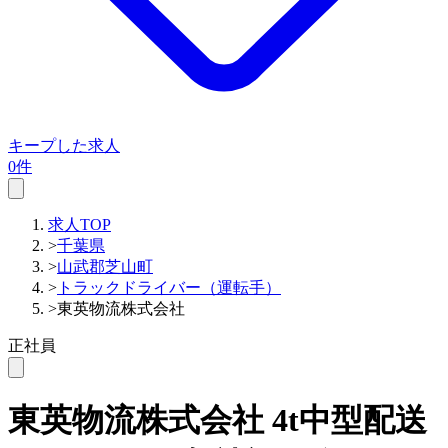
キープした求人
0件
求人TOP
>
千葉県
>
山武郡芝山町
>
トラックドライバー（運転手）
>
東英物流株式会社
正社員
東英物流株式会社
4t中型配送