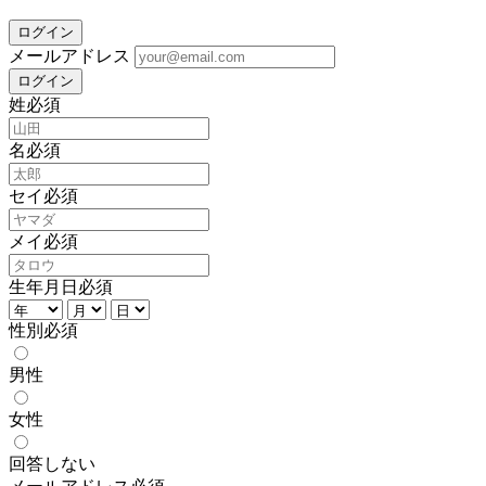
ログイン
メールアドレス
姓
必須
名
必須
セイ
必須
メイ
必須
生年月日
必須
性別
必須
男性
女性
回答しない