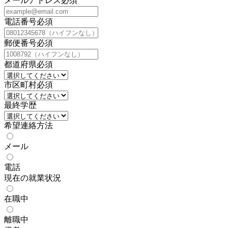
メールアドレス
必須
電話番号
必須
郵便番号
必須
都道府県
必須
市区町村
必須
最終学歴
希望連絡方法
メール
電話
現在の就業状況
在職中
離職中