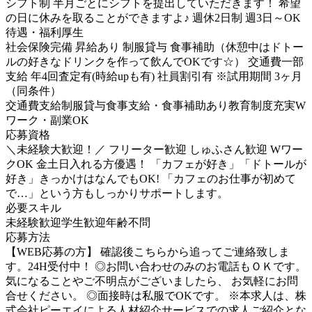
シフト制 半月ごとにシフトを提出していただきます！ 希望
の日に休みを取ることができますよ♪ 週休2日制 週3日～OK
待遇・福利厚生
社会保険完備 昇給あり 制服貸与 食事補助（休憩中はドトー
ルの好きなドリンクを作って飲んでOKです☆） 交通費一部
支給 年4回査定有(時給upも有) 社員割引有 ※試用期間 3ヶ月
（同条件）
交通費支給
制服貸与
食事支給・食事補助あり
教育制度充実
W
ワーク・副業OK
応募資格
＼未経験大歓迎！／ フリーター歓迎 しゅふさん歓迎 Wワー
クOK 金土日入れる方優遇！ 「カフェが好き」「ドトールが
好き」きっかけはなんでもOK! 「カフェのお仕事が初めて
で…」という方もしっかりサポートします。
必要スキル
未経験歓迎
学生歓迎
年齢不問
応募方法
【WEB応募の方】 確認後こちらから追ってご連絡致しま
す。24H受付中！ ◎お問い合わせのみのお電話もＯＫです。
気になることやご不明点がございましたら、 お気軽にお問
合せください。 ◎面接時は私服でOKです。 ※本求人は、株
式会社ピーエイによる人材紹介サービスでの求人ご紹介とな