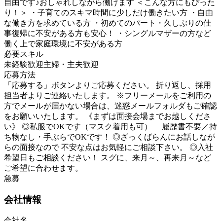
自由です♪おしゃれしながら働けます ＜こんな方にもぴった
り！＞ ・子育てのスキマ時間に少しだけ働きたい方 ・自由
な働き方を求めている方 ・初めてのパート・久しぶりの仕
事復帰に不安がある方も安心！ ・シングルマザーの方など
働く上で家庭環境に不安がある方
必要スキル
未経験歓迎
主婦・主夫歓迎
応募方法
「応募する」ボタンよりご応募ください。 折り返し、採用
担当者よりご連絡いたします。 ※フリーメールをご利用の
方でメールが届かない場合は、迷惑メールフォルダもご確認
をお願いいたします。 《まずは面接会場までお越しくださ
い》 ◎私服でOKです（マスク着用も可） 履歴書不要／持
ち物なし・手ぶらでOKです！ ◎ざっくばらんにお話しなが
らの面接なので 不安な点はお気軽にご相談下さい。 ◎入社
希望日もご相談ください！ スグに、来月～、再来月～など
ご希望に合わせます。
急募
会社情報
会社名