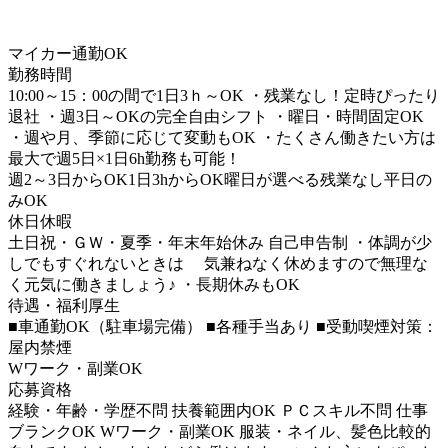
マイカー通勤OK
勤務時間
10:00～15：00の間で1日3ｈ～OK ・残業なし！定時ぴったり
退社 ・週3日～OKの完全自由シフト ・曜日・時間固定OK
・週や月、季節に応じて変動もOK ・たくさん働きたい方は
最大で週5日×1日6h勤務も可能！
週2～3日からOK
1日3hからOK
曜日が選べる
残業なし
平日の
みOK
休日休暇
土日祝・ＧＷ・夏季・年末年始休み 自己申告制 ・体調が少
しでもすぐれないときは 気兼ねなく休めますので無理な
く元気に働きましょう♪ ・長期休みもOK
待遇・福利厚生
■車通勤OK（駐車場完備） ■各種手当あり ■受動喫煙対策：
屋内禁煙
Wワーク・副業OK
応募資格
経験・年齢・学歴不問 扶養範囲内OK ＰＣスキル不問 仕事
ブランクOK Wワーク・副業OK 服装・ネイル、髪色比較的