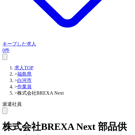
キープした求人
0件
求人TOP
>
福島県
>
白河市
>
作業員
>
株式会社BREXA Next
派遣社員
株式会社BREXA Next
部品供