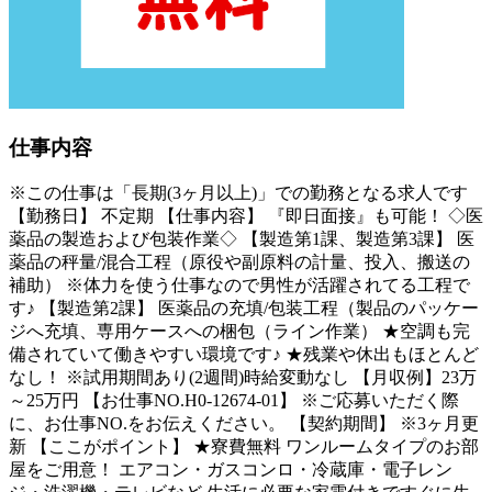
仕事内容
※この仕事は「長期(3ヶ月以上)」での勤務となる求人です
【勤務日】 不定期 【仕事内容】 『即日面接』も可能！ ◇医
薬品の製造および包装作業◇ 【製造第1課、製造第3課】 医
薬品の秤量/混合工程（原役や副原料の計量、投入、搬送の
補助） ※体力を使う仕事なので男性が活躍されてる工程で
す♪ 【製造第2課】 医薬品の充填/包装工程（製品のパッケー
ジへ充填、専用ケースへの梱包（ライン作業） ★空調も完
備されていて働きやすい環境です♪ ★残業や休出もほとんど
なし！ ※試用期間あり(2週間)時給変動なし 【月収例】23万
～25万円 【お仕事NO.H0-12674-01】 ※ご応募いただく際
に、お仕事NO.をお伝えください。 【契約期間】 ※3ヶ月更
新 【ここがポイント】 ★寮費無料 ワンルームタイプのお部
屋をご用意！ エアコン・ガスコンロ・冷蔵庫・電子レン