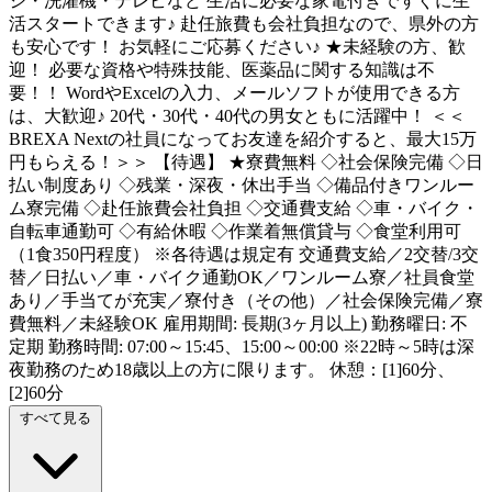
ジ・洗濯機・テレビなど 生活に必要な家電付きですぐに生
活スタートできます♪ 赴任旅費も会社負担なので、県外の方
も安心です！ お気軽にご応募ください♪ ★未経験の方、歓
迎！ 必要な資格や特殊技能、医薬品に関する知識は不
要！！ WordやExcelの入力、メールソフトが使用できる方
は、大歓迎♪ 20代・30代・40代の男女ともに活躍中！ ＜＜
BREXA Nextの社員になってお友達を紹介すると、最大15万
円もらえる！＞＞ 【待遇】 ★寮費無料 ◇社会保険完備 ◇日
払い制度あり ◇残業・深夜・休出手当 ◇備品付きワンルー
ム寮完備 ◇赴任旅費会社負担 ◇交通費支給 ◇車・バイク・
自転車通勤可 ◇有給休暇 ◇作業着無償貸与 ◇食堂利用可
（1食350円程度） ※各待遇は規定有 交通費支給／2交替/3交
替／日払い／車・バイク通勤OK／ワンルーム寮／社員食堂
あり／手当てが充実／寮付き（その他）／社会保険完備／寮
費無料／未経験OK 雇用期間: 長期(3ヶ月以上) 勤務曜日: 不
定期 勤務時間: 07:00～15:45、15:00～00:00 ※22時～5時は深
夜勤務のため18歳以上の方に限ります。 休憩：[1]60分、
[2]60分
すべて見る