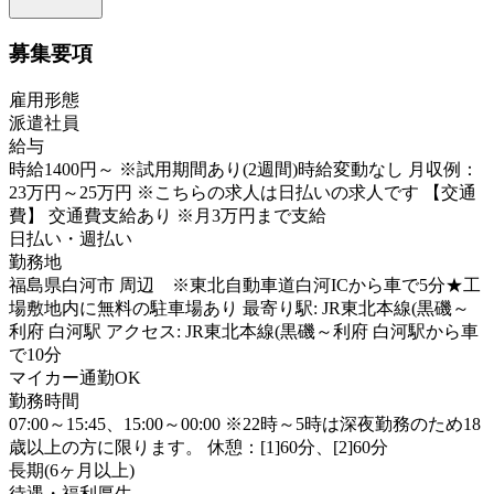
募集要項
雇用形態
派遣社員
給与
時給1400円～ ※試用期間あり(2週間)時給変動なし 月収例：
23万円～25万円 ※こちらの求人は日払いの求人です 【交通
費】 交通費支給あり ※月3万円まで支給
日払い・週払い
勤務地
福島県白河市 周辺 ※東北自動車道白河ICから車で5分★工
場敷地内に無料の駐車場あり 最寄り駅: JR東北本線(黒磯～
利府 白河駅 アクセス: JR東北本線(黒磯～利府 白河駅から車
で10分
マイカー通勤OK
勤務時間
07:00～15:45、15:00～00:00 ※22時～5時は深夜勤務のため18
歳以上の方に限ります。 休憩：[1]60分、[2]60分
長期(6ヶ月以上)
待遇・福利厚生