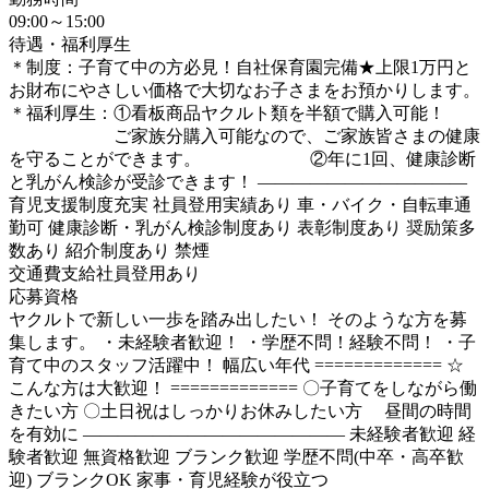
09:00～15:00
待遇・福利厚生
＊制度：子育て中の方必見！自社保育園完備★上限1万円と
お財布にやさしい価格で大切なお子さまをお預かりします。
＊福利厚生：①看板商品ヤクルト類を半額で購入可能！
ご家族分購入可能なので、ご家族皆さまの健康
を守ることができます。 ②年に1回、健康診断
と乳がん検診が受診できます！ ――――――――――――
育児支援制度充実 社員登用実績あり 車・バイク・自転車通
勤可 健康診断・乳がん検診制度あり 表彰制度あり 奨励策多
数あり 紹介制度あり 禁煙
交通費支給
社員登用あり
応募資格
ヤクルトで新しい一歩を踏み出したい！ そのような方を募
集します。 ・未経験者歓迎！ ・学歴不問！経験不問！ ・子
育て中のスタッフ活躍中！ 幅広い年代 ============= ☆
こんな方は大歓迎！ ============= 〇子育てをしながら働
きたい方 〇土日祝はしっかりお休みしたい方 昼間の時間
を有効に ――――――――――――――― 未経験者歓迎 経
験者歓迎 無資格歓迎 ブランク歓迎 学歴不問(中卒・高卒歓
迎) ブランクOK 家事・育児経験が役立つ