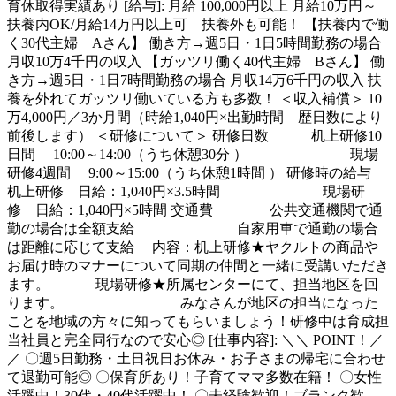
育休取得実績あり [給与]: 月給 100,000円以上 月給10万円～
扶養内OK/月給14万円以上可 扶養外も可能！ 【扶養内で働
く30代主婦 Aさん】 働き方→週5日・1日5時間勤務の場合
月収10万4千円の収入 【ガッツリ働く40代主婦 Bさん】 働
き方→週5日・1日7時間勤務の場合 月収14万6千円の収入 扶
養を外れてガッツリ働いている方も多数！ ＜収入補償＞ 10
万4,000円／3か月間（時給1,040円×出勤時間 歴日数により
前後します） ＜研修について＞ 研修日数 机上研修10
日間 10:00～14:00（うち休憩30分 ） 現場
研修4週間 9:00～15:00（うち休憩1時間 ） 研修時の給与
机上研修 日給：1,040円×3.5時間 現場研
修 日給：1,040円×5時間 交通費 公共交通機関で通
勤の場合は全額支給 自家用車で通勤の場合
は距離に応じて支給 内容：机上研修★ヤクルトの商品や
お届け時のマナーについて同期の仲間と一緒に受講いただき
ます。 現場研修★所属センターにて、担当地区を回
ります。 みなさんが地区の担当になった
ことを地域の方々に知ってもらいましょう！研修中は育成担
当社員と完全同行なので安心◎ [仕事内容]: ＼＼ POINT！／
／ 〇週5日勤務・土日祝日お休み・お子さまの帰宅に合わせ
て退勤可能◎ 〇保育所あり！子育てママ多数在籍！ 〇女性
活躍中！30代・40代活躍中！ 〇未経験歓迎！ブランク歓