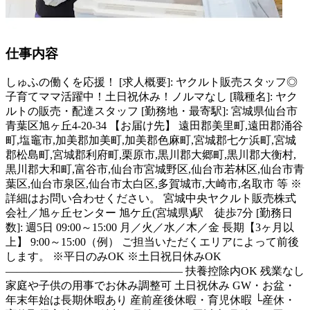
仕事内容
しゅふの働くを応援！ [求人概要]: ヤクルト販売スタッフ◎
子育てママ活躍中！土日祝休み！ノルマなし [職種名]: ヤク
ルトの販売・配達スタッフ [勤務地・最寄駅]: 宮城県仙台市
青葉区旭ヶ丘4-20-34 【お届け先】 遠田郡美里町,遠田郡涌谷
町,塩竈市,加美郡加美町,加美郡色麻町,宮城郡七ケ浜町,宮城
郡松島町,宮城郡利府町,栗原市,黒川郡大郷町,黒川郡大衡村,
黒川郡大和町,富谷市,仙台市宮城野区,仙台市若林区,仙台市青
葉区,仙台市泉区,仙台市太白区,多賀城市,大崎市,名取市 等 ※
詳細はお問い合わせください。 宮城中央ヤクルト販売株式
会社／旭ヶ丘センター 旭ケ丘(宮城県)駅 徒歩7分 [勤務日
数]: 週5日 09:00～15:00 月／火／水／木／金 長期【3ヶ月以
上】 9:00～15:00（例） ご担当いただくエリアによって前後
します。 ※平日のみOK ※土日祝日休みOK
―――――――――――――――― 扶養控除内OK 残業なし
家庭や子供の用事でお休み調整可 土日祝休み GW・お盆・
年末年始は長期休暇あり 産前産後休暇・育児休暇 └産休・