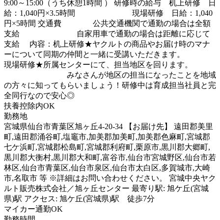
9:00～15:00（うち休憩1時間 ） 研修時の給与 机上研修 日
給：1,040円×3.5時間 現場研修 日給：1,040
円×5時間 交通費 公共交通機関で通勤の場合は全額
支給 自家用車で通勤の場合は距離に応じて
支給 内容：机上研修★ヤクルトの商品やお届け時のマナ
ーについて同期の仲間と一緒に受講いただきます。
現場研修★所属センターにて、担当地区を回ります。
みなさんが地区の担当になったことを地域
の方々に知ってもらいましょう！研修中は育成担当社員と完
全同行なので安心◎
扶養控除内OK
勤務地
宮城県仙台市青葉区旭ヶ丘4-20-34 【お届け先】 遠田郡美里
町,遠田郡涌谷町,塩竈市,加美郡加美町,加美郡色麻町,宮城郡
七ケ浜町,宮城郡松島町,宮城郡利府町,栗原市,黒川郡大郷町,
黒川郡大衡村,黒川郡大和町,富谷市,仙台市宮城野区,仙台市若
林区,仙台市青葉区,仙台市泉区,仙台市太白区,多賀城市,大崎
市,名取市 等 ※詳細はお問い合わせください。 宮城中央ヤク
ルト販売株式会社／旭ヶ丘センター 最寄り駅: 旭ケ丘(宮城
県)駅 アクセス: 旭ケ丘(宮城県)駅 徒歩7分
マイカー通勤OK
勤務時間