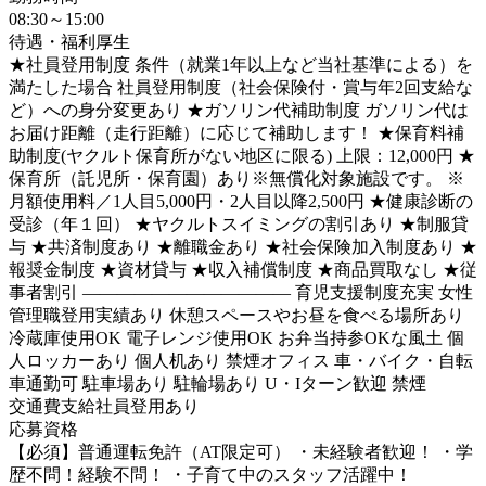
08:30～15:00
待遇・福利厚生
★社員登用制度 条件（就業1年以上など当社基準による）を
満たした場合 社員登用制度（社会保険付・賞与年2回支給な
ど）への身分変更あり ★ガソリン代補助制度 ガソリン代は
お届け距離（走行距離）に応じて補助します！ ★保育料補
助制度(ヤクルト保育所がない地区に限る) 上限：12,000円 ★
保育所（託児所・保育園）あり※無償化対象施設です。 ※
月額使用料／1人目5,000円・2人目以降2,500円 ★健康診断の
受診（年１回） ★ヤクルトスイミングの割引あり ★制服貸
与 ★共済制度あり ★離職金あり ★社会保険加入制度あり ★
報奨金制度 ★資材貸与 ★収入補償制度 ★商品買取なし ★従
事者割引 ―――――――――――― 育児支援制度充実 女性
管理職登用実績あり 休憩スペースやお昼を食べる場所あり
冷蔵庫使用OK 電子レンジ使用OK お弁当持参OKな風土 個
人ロッカーあり 個人机あり 禁煙オフィス 車・バイク・自転
車通勤可 駐車場あり 駐輪場あり U・Iターン歓迎 禁煙
交通費支給
社員登用あり
応募資格
【必須】普通運転免許（AT限定可） ・未経験者歓迎！ ・学
歴不問！経験不問！ ・子育て中のスタッフ活躍中！