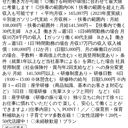
せた働き方が可能！ ◎働ける時間や環境に合わせて最大限
に考量します！ ◎扶養の範囲内OK！扶養の範囲を超えた高
収入も可能です！ ＜平均月収＞ 165,097円（2023年度実績）
※別途ガソリン代支給 ＜月収例＞ ・扶養の範囲内：月給
108,000円 ・扶養の範囲外：月給141,500円～ 【扶養内で働く
30代主婦 Aさん】 働き方→週5日・1日6時間勤務の場合 月
収10万8千円の収入 【ガッツリ働く40代主婦 Bさん】 働き
方→週5日・1日7時間勤務の場合 月収17万円の収入 収入補
償：100,000円（12か月） (日額5,000円、月の稼働日が20日
の場合、手数料・車両借上代含む) ＜社員登用制度あり＞ 条
件（就業1年以上など当社基準による）を満たした場合 社員
登用制度（社会保険付・賞与年2回支給など）への身分変更
あり 月給 141,500円以上 ＜研修制度あり＞ 研修日数 6日
（9:00～15:00 ※休憩含む） 研修時の給与 日額5,000円 ※内
容 1～4日目：座学研修 （商品知識、基本のお客さま対応な
ど） 5日目：現場研修 （先輩スタッフと同行 など） 6日
目：座学研修 （研修の振り返り） 独り立ちに向けて徐々に
お仕事に慣れていただくので 楽しく、安心して働くことが
できますよ♪ [仕事内容]: ＼＼ POINT！／／ 〇保育所・保育
料補助あり！子育てママ多数在籍！ 〇女性活躍中！20代～
50代活躍中！ 〇未経験歓迎！ブラン
すべて見る