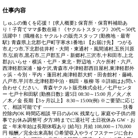
仕事内容
しゅふの働くを応援！ [求人概要]: 保育所・保育料補助あ
り！子育てママ多数在籍！《ヤクルトスタッフ》20代～50代
活躍中！ [職種名]: ヤクルトの販売スタッフ [勤務地・最寄
駅]: 青森県上北郡七戸町字寒水1番地1 【お届け先】 つがる
市,むつ市,下北郡佐井村・大間・東通村・風間浦村,五所川原
市,弘前市,黒石市,三戸郡五戸・新郷村,三沢市,十和田市,上北
郡おいらせ・横浜・七戸・東北・野辺地・六ケ所村・六戸,
西津軽郡深浦・鰺ケ沢,青森市,中津軽郡西目屋村,東津軽郡外
ヶ浜・今別・平内・蓬田村,南津軽郡大鰐・田舎館村・藤崎,
八戸市,平川市,北津軽郡中泊・鶴田・板柳 等 ※詳細はお問い
合わせください。 青森ヤクルト販売株式会社／七戸センタ
ー 七戸十和田駅 [勤務日数]: 週5日 08:30～15:00 月／火／水
／木／金 長期【3ヶ月以上】 8:30～15:00(例) ※ご要望に応じ
て、相談可能です ―――――――――――――――― 扶養
控除内OK 時間応相談 平日のみOK 残業なし 家庭や子供の用
事でお休み調整可 夕方3時までに退社可 土日祝休み GW・お
盆・年末年始は長期休暇あり [給与]: 月給 108,000～170,000
円 報酬／完全出来高制 ◎希望収入やライフステージに合わ