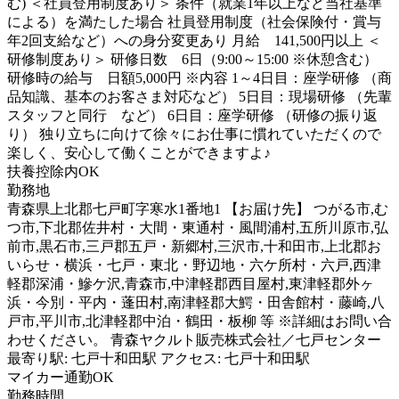
む) ＜社員登用制度あり＞ 条件（就業1年以上など当社基準
による）を満たした場合 社員登用制度（社会保険付・賞与
年2回支給など）への身分変更あり 月給 141,500円以上 ＜
研修制度あり＞ 研修日数 6日（9:00～15:00 ※休憩含む）
研修時の給与 日額5,000円 ※内容 1～4日目：座学研修 （商
品知識、基本のお客さま対応など） 5日目：現場研修 （先輩
スタッフと同行 など） 6日目：座学研修 （研修の振り返
り） 独り立ちに向けて徐々にお仕事に慣れていただくので
楽しく、安心して働くことができますよ♪
扶養控除内OK
勤務地
青森県上北郡七戸町字寒水1番地1 【お届け先】 つがる市,む
つ市,下北郡佐井村・大間・東通村・風間浦村,五所川原市,弘
前市,黒石市,三戸郡五戸・新郷村,三沢市,十和田市,上北郡お
いらせ・横浜・七戸・東北・野辺地・六ケ所村・六戸,西津
軽郡深浦・鰺ケ沢,青森市,中津軽郡西目屋村,東津軽郡外ヶ
浜・今別・平内・蓬田村,南津軽郡大鰐・田舎館村・藤崎,八
戸市,平川市,北津軽郡中泊・鶴田・板柳 等 ※詳細はお問い合
わせください。 青森ヤクルト販売株式会社／七戸センター
最寄り駅: 七戸十和田駅 アクセス: 七戸十和田駅
マイカー通勤OK
勤務時間