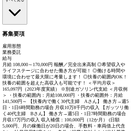
募集要項
雇用形態
業務委託
給与
月給 108,000～170,000円 報酬／完全出来高制 ◎希望収入や
ライフステージに合わせた働き方が可能！ ◎働ける時間や
環境に合わせて最大限に考量します！ ◎扶養の範囲内OK！
扶養の範囲を超えた高収入も可能です！ ＜平均月収＞
165,097円（2023年度実績） ※別途ガソリン代支給 ＜月収例
＞ ・扶養の範囲内：月給108,000円 ・扶養の範囲外：月給
141,500円～ 【扶養内で働く30代主婦 Aさん】 働き方→週5
日・1日6時間勤務の場合 月収10万8千円の収入 【ガッツリ働
く40代主婦 Bさん】 働き方→週5日・1日7時間勤務の場合
月収17万円の収入 収入補償：100,000円（12か月） (日額
5,000円、月の稼働日が20日の場合、手数料・車両借上代含